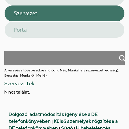
A keresés a következőkre működik: Név, Munkahely (szervezeti egység),
Beosztás, Munkakör, Mellék
Szervezetek
Nincs találat.
Dolgozói adatmódosítás igénylése a DE
telefonkönyvében
|
Külső személyek rögzítése a
DE telefonkönyvében
|
Súgó
|
Hibabejelentés