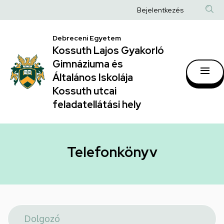
Telefonkönyv
Ugrás
Anonim
Bejelentkezés
a
|
Felhasználói
tartalomra
Kossuth
Debreceni Egyetem
fiók
Kossuth Lajos Gyakorló
Lajos
menüje
Gimnáziuma és
Gyakorló
Általános Iskolája
Gimnáziuma
Kossuth utcai
feladatellátási hely
és
Általános
Iskolája
Telefonkönyv
Kossuth
utcai
feladatellátási
hely