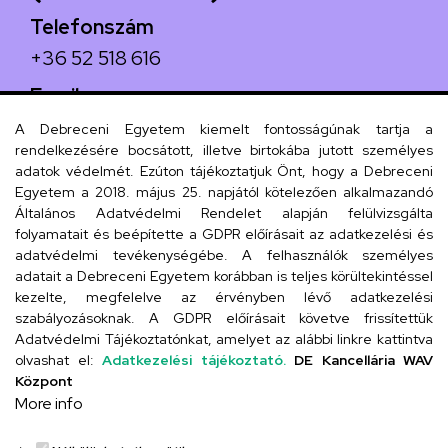
Telefonszám
+36 52 518 616
Email
iskola@kossuth-alt.unideb.hu
A Debreceni Egyetem kiemelt fontosságúnak tartja a
rendelkezésére bocsátott, illetve birtokába jutott személyes
Cím
adatok védelmét. Ezúton tájékoztatjuk Önt, hogy a Debreceni
Egyetem a 2018. május 25. napjától kötelezően alkalmazandó
4024 Debrecen, Kossuth utca 33.
Általános Adatvédelmi Rendelet alapján felülvizsgálta
folyamatait és beépítette a GDPR előírásait az adatkezelési és
adatvédelmi tevékenységébe. A felhasználók személyes
adatait a Debreceni Egyetem korábban is teljes körültekintéssel
Szervezeti telefonkönyv
kezelte, megfelelve az érvényben lévő adatkezelési
szabályozásoknak. A GDPR előírásait követve frissítettük
Adatvédelmi Tájékoztatónkat, amelyet az alábbi linkre kattintva
olvashat el:
Adatkezelési tájékoztató.
DE Kancellária WAV
UD telefonkönyv
Központ
More info