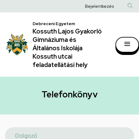
Telefonkönyv
Ugrás
Anonim
Bejelentkezés
a
|
Felhasználói
tartalomra
Kossuth
Debreceni Egyetem
fiók
Kossuth Lajos Gyakorló
Lajos
menüje
Gimnáziuma és
Gyakorló
Általános Iskolája
Gimnáziuma
Kossuth utcai
feladatellátási hely
és
Általános
Iskolája
Telefonkönyv
Kossuth
utcai
feladatellátási
hely