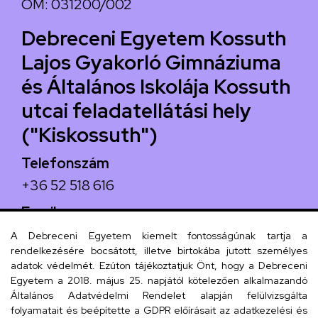
OM: 031200/002
Debreceni Egyetem Kossuth
Lajos Gyakorló Gimnáziuma
és Általános Iskolája Kossuth
utcai feladatellátási hely
("Kiskossuth")
Telefonszám
+36 52 518 616
Email
iskola@kossuth-alt.unideb.hu
A Debreceni Egyetem kiemelt fontosságúnak tartja a
rendelkezésére bocsátott, illetve birtokába jutott személyes
Cím
adatok védelmét. Ezúton tájékoztatjuk Önt, hogy a Debreceni
Egyetem a 2018. május 25. napjától kötelezően alkalmazandó
4024 Debrecen, Kossuth utca 33.
Általános Adatvédelmi Rendelet alapján felülvizsgálta
folyamatait és beépítette a GDPR előírásait az adatkezelési és