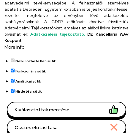
adatvédelmi tevékenységébe. A felhasználók személyes
adatait a Debreceni Egyetem korábban is teljes körültekintéssel
Szervezeti telefonkönyv
kezelte, megfelelve az érvényben lévő adatkezelési
szabályozásoknak. A GDPR előírásait követve frissítettük
Adatvédelmi Tájékoztatónkat, amelyet az alábbi linkre kattintva
olvashat el:
Adatkezelési tájékoztató.
DE Kancellária WAV
UD telefonkönyv
Központ
More info
Nélkülözhetetlen sütik
Funkcionális sütik
Analitikai sütik
Adatvédelem
Adatvédelem
Hirdetési sütik
Régi oldal
Kiválasztottak mentése
Technikai információk
Összes elutasítása