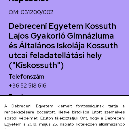
OM: 031200/002
Debreceni Egyetem Kossuth
Lajos Gyakorló Gimnáziuma
és Általános Iskolája Kossuth
utcai feladatellátási hely
("Kiskossuth")
Telefonszám
+36 52 518 616
Email
iskola@kossuth-alt.unideb.hu
A Debreceni Egyetem kiemelt fontosságúnak tartja a
rendelkezésére bocsátott, illetve birtokába jutott személyes
Cím
adatok védelmét. Ezúton tájékoztatjuk Önt, hogy a Debreceni
Egyetem a 2018. május 25. napjától kötelezően alkalmazandó
4024 Debrecen, Kossuth utca 33.