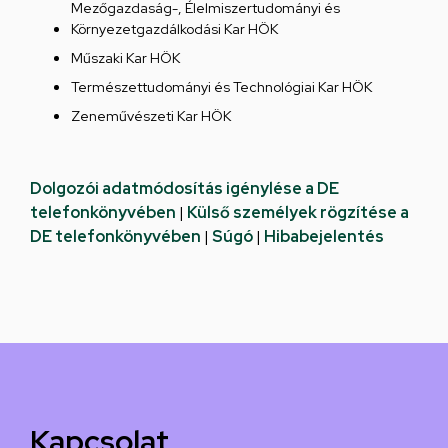
Mezőgazdaság-, Élelmiszertudományi és
Környezetgazdálkodási Kar HÖK
Műszaki Kar HÖK
Természettudományi és Technológiai Kar HÖK
Zeneművészeti Kar HÖK
Dolgozói adatmódosítás igénylése a DE
telefonkönyvében
|
Külső személyek rögzítése a
DE telefonkönyvében
|
Súgó
|
Hibabejelentés
Kapcsolat