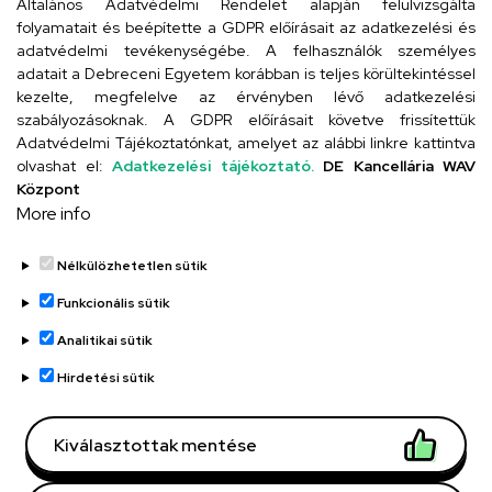
Általános Adatvédelmi Rendelet alapján felülvizsgálta
folyamatait és beépítette a GDPR előírásait az adatkezelési és
adatvédelmi tevékenységébe. A felhasználók személyes
adatait a Debreceni Egyetem korábban is teljes körültekintéssel
Szervezeti telefonkönyv
kezelte, megfelelve az érvényben lévő adatkezelési
szabályozásoknak. A GDPR előírásait követve frissítettük
Adatvédelmi Tájékoztatónkat, amelyet az alábbi linkre kattintva
olvashat el:
Adatkezelési tájékoztató.
DE Kancellária WAV
UD telefonkönyv
Központ
More info
Nélkülözhetetlen sütik
Funkcionális sütik
Analitikai sütik
Adatvédelem
Adatvédelem
Hirdetési sütik
Régi oldal
Kiválasztottak mentése
Technikai információk