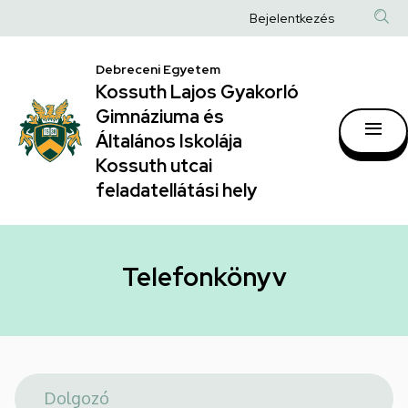
Telefonkönyv
Ugrás
Anonim
Bejelentkezés
a
|
Felhasználói
tartalomra
Kossuth
Debreceni Egyetem
fiók
Kossuth Lajos Gyakorló
Lajos
menüje
Gimnáziuma és
Gyakorló
Általános Iskolája
Gimnáziuma
Kossuth utcai
feladatellátási hely
és
Általános
Iskolája
Telefonkönyv
Kossuth
utcai
feladatellátási
hely