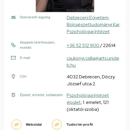
Debreceni Egyetem,
Szervezeti egység
Bölcsészettudományi Kar,
Pszichológiai Intézet
Központi telefonszám,
+36 52 512 900
/ 22614
mellék
csukonyi.csilla@arts.unide
E-mail
b.hu
4032 Debrecen, Dóczy
Cím
József utca 2.
Pszichológia Intézet
Épület, emelet, szobaszám
épület
, 1. emelet, 121
(oktatói szoba)
Weboldal
Tudóstér profil