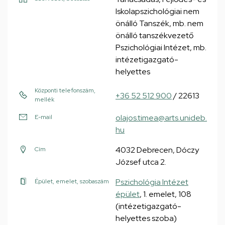
Iskolapszichológiai nem
önálló Tanszék, mb. nem
önálló tanszékvezető
Pszichológiai Intézet, mb.
intézetigazgató-
helyettes
Központi telefonszám,
+36 52 512 900
/ 22613
mellék
olajos.timea@arts.unideb.
E-mail
hu
4032 Debrecen, Dóczy
Cím
József utca 2.
Pszichológia Intézet
Épület, emelet, szobaszám
épület
, 1. emelet, 108
(intézetigazgató-
helyettes szoba)