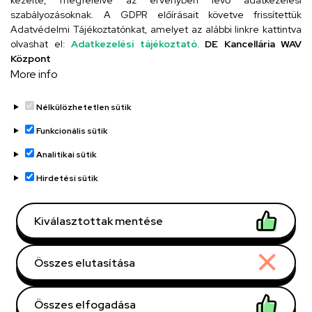
kezelte, megfelelve az érvényben lévő adatkezelési
szabályozásoknak. A GDPR előírásait követve frissítettük
Adatvédelmi Tájékoztatónkat, amelyet az alábbi linkre kattintva
olvashat el:
Adatkezelési tájékoztató.
DE Kancellária WAV
UD telefonkönyv
Központ
More info
Nélkülözhetetlen sütik
Funkcionális sütik
Analitikai sütik
Adatvédelem
Adatvédelem
Hirdetési sütik
Régi oldal
Kiválasztottak mentése
Technikai információk
Összes elutasítása
Copyright © 2026 Unideb
Összes elfogadása