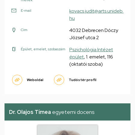
mellék
kovacs.judit@arts.unideb.
E-mail
hu
4032 Debrecen Dóczy
Cím
József utca 2
Pszichológia Intézet
Épület, emelet, szobaszám
épület
, 1. emelet, 116
(oktatói szoba)
Weboldal
Tudóstér profil
Dr. Olajos Tímea
egyetemi docens