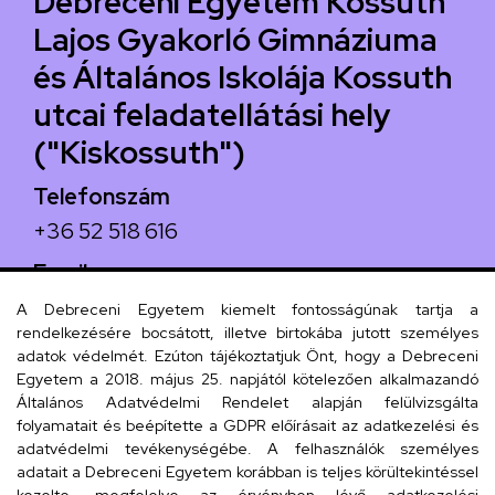
Debreceni Egyetem Kossuth
Lajos Gyakorló Gimnáziuma
és Általános Iskolája Kossuth
utcai feladatellátási hely
("Kiskossuth")
Telefonszám
+36 52 518 616
Email
iskola@kossuth-alt.unideb.hu
A Debreceni Egyetem kiemelt fontosságúnak tartja a
rendelkezésére bocsátott, illetve birtokába jutott személyes
Cím
adatok védelmét. Ezúton tájékoztatjuk Önt, hogy a Debreceni
Egyetem a 2018. május 25. napjától kötelezően alkalmazandó
4024 Debrecen, Kossuth utca 33.
Általános Adatvédelmi Rendelet alapján felülvizsgálta
folyamatait és beépítette a GDPR előírásait az adatkezelési és
adatvédelmi tevékenységébe. A felhasználók személyes
adatait a Debreceni Egyetem korábban is teljes körültekintéssel
Szervezeti telefonkönyv