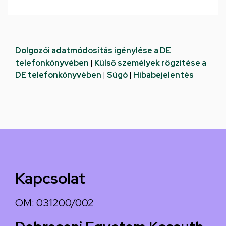
Dolgozói adatmódosítás igénylése a DE
telefonkönyvében
|
Külső személyek rögzítése a
DE telefonkönyvében
|
Súgó
|
Hibabejelentés
Kapcsolat
OM: 031200/002