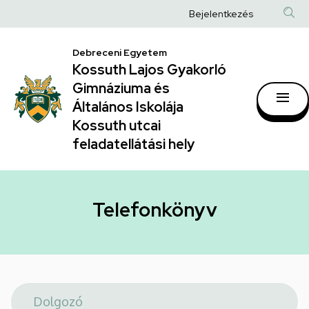
Telefonkönyv
Ugrás
Anonim
Bejelentkezés
a
|
Felhasználói
tartalomra
Kossuth
Debreceni Egyetem
fiók
Kossuth Lajos Gyakorló
Lajos
menüje
Gimnáziuma és
Gyakorló
Általános Iskolája
Gimnáziuma
Kossuth utcai
feladatellátási hely
és
Általános
Iskolája
Telefonkönyv
Kossuth
utcai
feladatellátási
hely