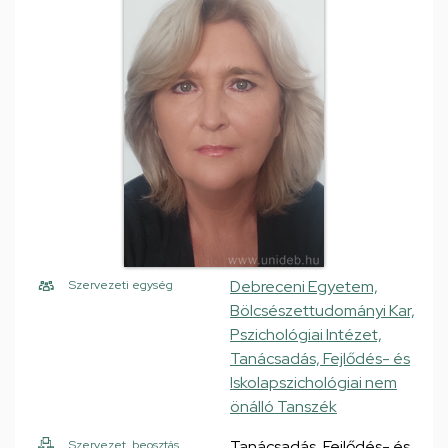
Debreceni Egyetem,
Szervezeti egység
Bölcsészettudományi Kar,
Pszichológiai Intézet,
Tanácsadás, Fejlődés- és
Iskolapszichológiai nem
önálló Tanszék
Tanácsadás, Fejlődés- és
Szervezet, beosztás