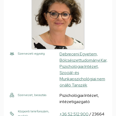
Debreceni Egyetem,
Szervezeti egység
Bölcsészettudományi Kar,
Pszichológiai Intézet,
Szociál-és
Munkapszichológiai nem
önálló Tanszék
Pszichológiai Intézet,
Szervezet, beosztás
intézetigazgató
Központi telefonszám,
+36 52 512 900
/ 23664