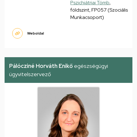
Pszichiátriai Tömb
,
földszint, FP057 (Szociális
Munkacsoport)
Weboldal
Pálócziné Horváth Enikő
egészségügyi
ügyvitelszervező