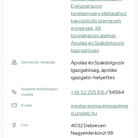
Egészségügyi
tevékenység ellátásához
kapcsolódó szervezeti
egységek, KK
Koordinációs alelnök,
Ápolási és Szakdolgozói
Igazgatóság
Ápolási és Szakdolgozói
Szervezet, beosztás
Igazgatóság, ápolási
igazgató-helyettes
Központi telefonszám,
+36 52 255 816
/ 54564
mellék
mester.emma.emese@me
E-mail
d.unideb.hu
4032 Debrecen
Cím
Nagyerdei körút 98