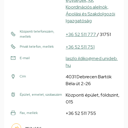
egységek, KK
Koordinációs alelnök,
Ápolási és Szakdolgozói
Igazgatóság
Központi telefonszám,
+36 52 511 777
/ 31751
mellék
+36 52 511 751
Privát telefon, mellék
laszlo.ildiko@med.unideb.
E-mail
hu
4031 Debrecen Bartók
Cím
Béla út 2-26
Központi épület, földszint,
Épület, emelet, szobaszám
015
+36 52 511 755
Fax, mellék