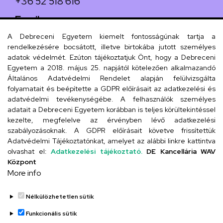
+36 52 518 616
Email
iskola@kossuth-alt.unideb.hu
A Debreceni Egyetem kiemelt fontosságúnak tartja a
rendelkezésére bocsátott, illetve birtokába jutott személyes
Cím
adatok védelmét. Ezúton tájékoztatjuk Önt, hogy a Debreceni
Egyetem a 2018. május 25. napjától kötelezően alkalmazandó
4024 Debrecen, Kossuth utca 33.
Általános Adatvédelmi Rendelet alapján felülvizsgálta
folyamatait és beépítette a GDPR előírásait az adatkezelési és
adatvédelmi tevékenységébe. A felhasználók személyes
adatait a Debreceni Egyetem korábban is teljes körültekintéssel
Szervezeti telefonkönyv
kezelte, megfelelve az érvényben lévő adatkezelési
szabályozásoknak. A GDPR előírásait követve frissítettük
Adatvédelmi Tájékoztatónkat, amelyet az alábbi linkre kattintva
olvashat el:
Adatkezelési tájékoztató.
DE Kancellária WAV
UD telefonkönyv
Központ
More info
Nélkülözhetetlen sütik
Funkcionális sütik