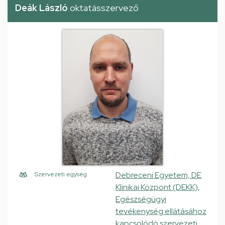
Deák László
oktatásszervező
Debreceni Egyetem, DE
Szervezeti egység
Klinikai Központ (DEKK),
Egészségügyi
tevékenység ellátásához
kapcsolódó szervezeti