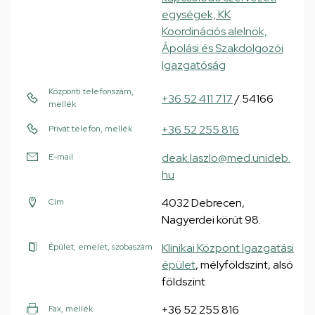
egységek, KK
Koordinációs alelnök,
Ápolási és Szakdolgozói
Igazgatóság
Központi telefonszám,
+36 52 411 717
/ 54166
mellék
+36 52 255 816
Privát telefon, mellék
deak.laszlo@med.unideb.
E-mail
hu
4032 Debrecen,
Cím
Nagyerdei körút 98.
Klinikai Központ Igazgatási
Épület, emelet, szobaszám
épület
, mélyföldszint, alsó
földszint
+36 52 255 816
Fax, mellék