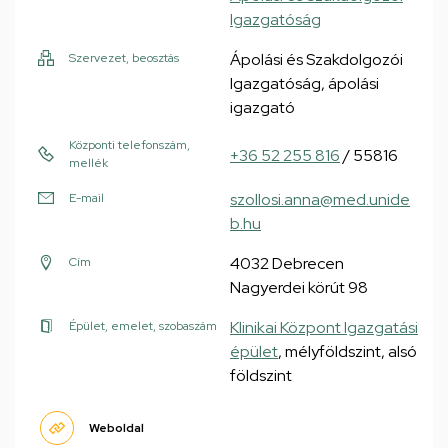
Igazgatóság
Ápolási és Szakdolgozói
Szervezet, beosztás
Igazgatóság, ápolási
igazgató
Központi telefonszám,
+36 52 255 816
/ 55816
mellék
szollosi.anna@med.unide
E-mail
b.hu
4032 Debrecen
Cím
Nagyerdei körút 98
Klinikai Központ Igazgatási
Épület, emelet, szobaszám
épület
, mélyföldszint, alsó
földszint
Weboldal