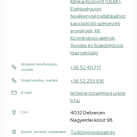
Klinikai Központ (DEKK),
Egészségügyi
tevékenység ellátásához
kapcsolódó szervezeti
egységek, KK
Koordinációs alelnök,
Ápolási és Szakdolgozói
Igazgatóság
Központi telefonszám,
+36 52 411 717
mellék
+36 52 255 816
Privát telefon, mellék
lentene.roza@med.unide
E-mail
b.hu
4032 Debrecen
Cím
Nagyerdei körút 98
Tüdőgyógyászati és
Épület, emelet, szobaszám