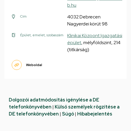
b.hu
4032 Debrecen
Cím
Nagyerdei körút 98
Klinikai Központ Igazgatási
Épület, emelet, szobaszám
épület
, mélyföldszint, 214
(titkárság)
Weboldal
Dolgozói adatmódosítás igénylése a DE
telefonkönyvében
|
Külső személyek rögzítése a
DE telefonkönyvében
|
Súgó
|
Hibabejelentés