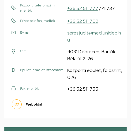
Központi telefonszám,
+36 52 511 777
/ 41737
mellék
+36 52 511 702
Privát telefon, mellék
seres.judit@med.unideb.h
E-mail
u
4031 Debrecen, Bartók
Cím
Béla út 2-26.
Központi épület, földszint,
Épület, emelet, szobaszám
026
+36 52 511 755
Fax, mellék
Weboldal