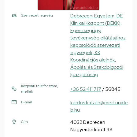
Debreceni Egyetem, DE
Szervezeti egység
Klinikai Központ (DEKK),
Egészségügyi
tevékenység ellátásához
kapcsolódó szervezeti
egységek, KK
Koordinációs alelnök,
Ápolási és Szakdolgozói
Igazgatóság
Központi telefonszám,
+36 52 411 717
/ 56845
mellék
kardos.katalin@med.unide
E-mail
b.hu
4032 Debrecen
Cím
Nagyerdei körút 98