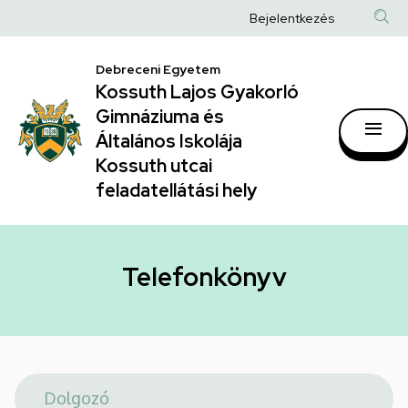
Telefonkönyv
Ugrás
Anonim
Bejelentkezés
a
|
Felhasználói
tartalomra
Kossuth
Debreceni Egyetem
fiók
Kossuth Lajos Gyakorló
Lajos
menüje
Gimnáziuma és
Gyakorló
Általános Iskolája
Gimnáziuma
Kossuth utcai
feladatellátási hely
és
Általános
Iskolája
Telefonkönyv
Kossuth
utcai
feladatellátási
hely