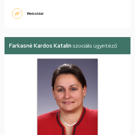
Weboldal
Farkasné Kardos Katalin
szociális ügyintéző