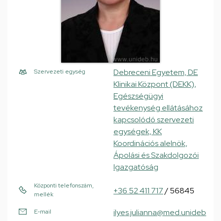
Debreceni Egyetem, DE
Szervezeti egység
Klinikai Központ (DEKK),
Egészségügyi
tevékenység ellátásához
kapcsolódó szervezeti
egységek, KK
Koordinációs alelnök,
Ápolási és Szakdolgozói
Igazgatóság
Központi telefonszám,
+36 52 411 717
/ 56845
mellék
ilyes.julianna@med.unideb
E-mail