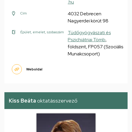
.hu
4032 Debrecen
Cím
Nagyerdei körút 98
Tüdőgyógyászati és
Épület, emelet, szobaszám
Pszichiátriai Tömb
,
földszint, FP057 (Szociális
Munakcsoport)
Weboldal
Kiss Beáta
oktatásszervező