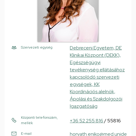
Debreceni Egyetem, DE
Szervezeti egység
Klinikai Központ (DEKK),
Egészségügyi
tevékenység ellátásához
kapcsolódó szervezeti
egységek, KK
Koordinációs alelnök,
Ápolási és Szakdolgozói
Igazgatóság
Központi telefonszám,
+36 52 255 816
/ 55816
mellék
horvath.eniko@med.unide
E-mail