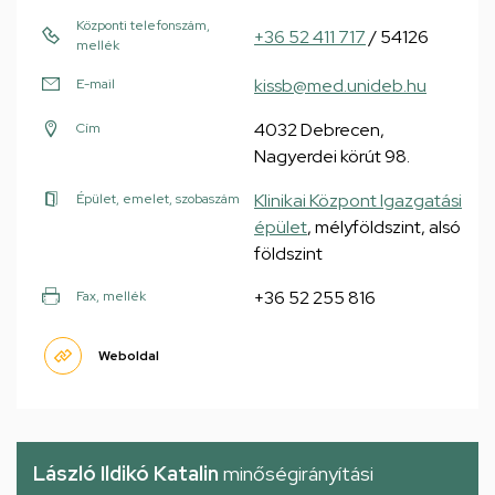
Központi telefonszám,
+36 52 411 717
/ 54126
mellék
kissb@med.unideb.hu
E-mail
4032 Debrecen,
Cím
Nagyerdei körút 98.
Klinikai Központ Igazgatási
Épület, emelet, szobaszám
épület
, mélyföldszint, alsó
földszint
+36 52 255 816
Fax, mellék
Weboldal
László Ildikó Katalin
minőségirányítási