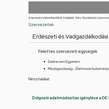
utcai
feladatellátási
A keresés a következőkre működik: Név, Munkahely (szervez
hely
Szervezetek
Erdészeti és Vadgazdálkodási 
Felettes szervezeti egységek
Debreceni Egyetem
Mezőgazdaság-, Élelmiszertudományi 
Nincs találat.
Dolgozói adatmódosítás igénylése a DE