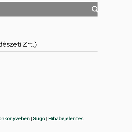
észeti Zrt.)
fonkönyvében
|
Súgó
|
Hibabejelentés