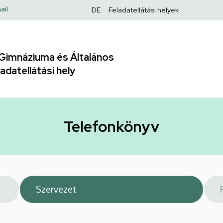
Felső
ail
DE
Feladatellátási helyek
navigáció
Gimnáziuma és Általános
adatellátási hely
Telefonkönyv