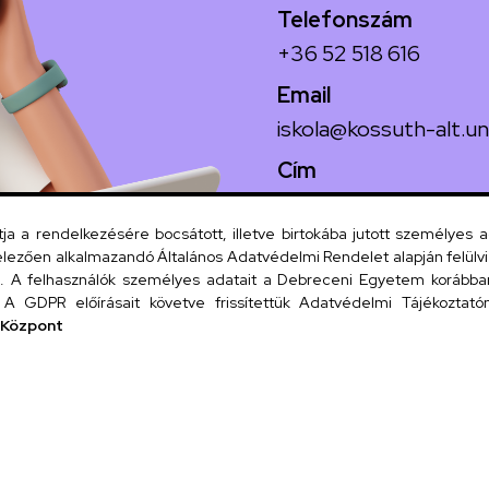
Telefonszám
+36 52 518 616
Email
iskola@kossuth-alt.un
Cím
4024 Debrecen, Koss
 a rendelkezésére bocsátott, illetve birtokába jutott személyes 
lezően alkalmazandó Általános Adatvédelmi Rendelet alapján felülviz
A felhasználók személyes adatait a Debreceni Egyetem korábban i
Szervezeti
A GDPR előírásait követve frissítettük Adatvédelmi Tájékoztatónk
 Központ
UD tel