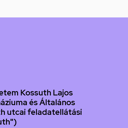
etem Kossuth Lajos
áziuma és Általános
h utcai feladatellátási
uth")