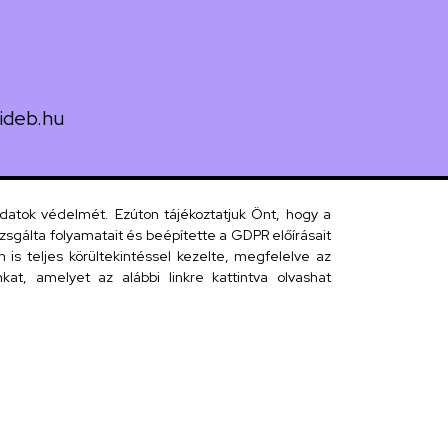
ideb.hu
uth utca 33.
adatok védelmét. Ezúton tájékoztatjuk Önt, hogy a
sgálta folyamatait és beépítette a GDPR előírásait
s teljes körültekintéssel kezelte, megfelelve az
 telefonkönyv
at, amelyet az alábbi linkre kattintva olvashat
efonkönyv