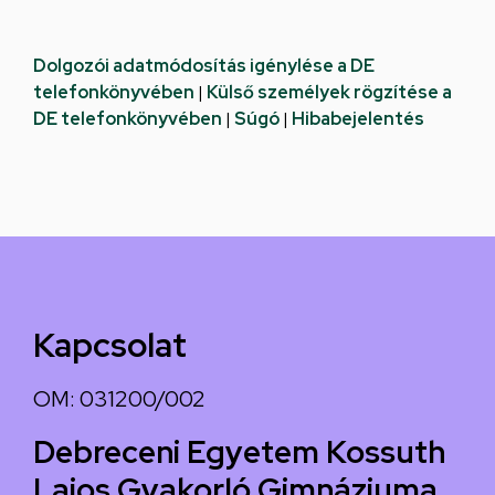
Dolgozói adatmódosítás igénylése a DE
telefonkönyvében
|
Külső személyek rögzítése a
DE telefonkönyvében
|
Súgó
|
Hibabejelentés
Kapcsolat
OM: 031200/002
Debreceni Egyetem Kossuth
Lajos Gyakorló Gimnáziuma