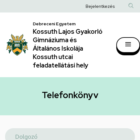
Telefonkönyv
Ugrás
Anonim
Bejelentkezés
a
|
Felhasználói
tartalomra
Kossuth
Debreceni Egyetem
fiók
Kossuth Lajos Gyakorló
Lajos
menüje
Gimnáziuma és
Gyakorló
Általános Iskolája
Gimnáziuma
Kossuth utcai
feladatellátási hely
és
Általános
Iskolája
Telefonkönyv
Kossuth
utcai
feladatellátási
hely