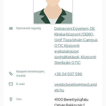
Debreceni Egyetem, DE
Szervezeti egység
Klinikai Központ (DEKK),
Gróf Tisza István Campus,
GTIC Központi
egészségügyi
szolgáltatások, Központi
Sterilizáló GTIC
Központi telefonszám,
+36 54 507 596
mellék
verebi.beatrix@med.unid
E-mail
eb.hu
4100 Berettyóújfalu
Cím
Orbán Balázs tér 1.