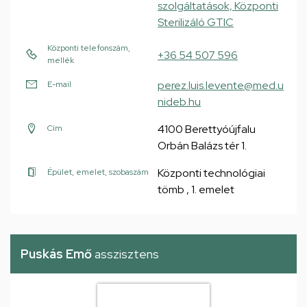
szolgáltatások, Központi
Sterilizáló GTIC
Központi telefonszám,
+36 54 507 596
mellék
perez.luis.levente@med.u
E-mail
nideb.hu
4100 Berettyóújfalu
Cím
Orbán Balázs tér 1.
Központi technológiai
Épület, emelet, szobaszám
tömb , 1. emelet
Puskás Emő
asszisztens