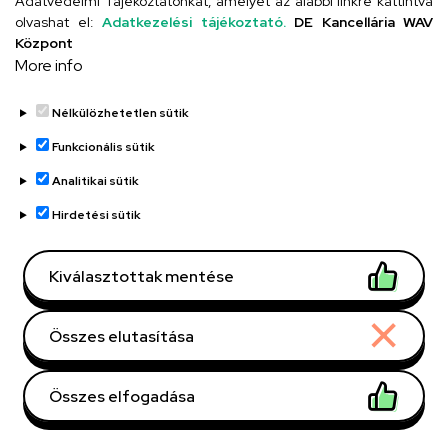
Adatvédelmi Tájékoztatónkat, amelyet az alábbi linkre kattintva
olvashat el:
Adatkezelési tájékoztató.
DE Kancellária WAV
UD telefonkönyv
Központ
More info
Nélkülözhetetlen sütik
Funkcionális sütik
Analitikai sütik
Adatvédelem
Adatvédelem
Hirdetési sütik
Régi oldal
Kiválasztottak mentése
Technikai információk
Összes elutasítása
Copyright © 2026 Unideb
Összes elfogadása
Withdraw consent