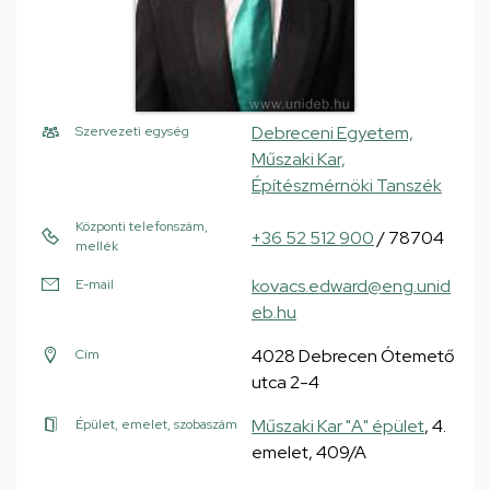
Debreceni Egyetem,
Szervezeti egység
Műszaki Kar,
Építészmérnöki Tanszék
Központi telefonszám,
+36 52 512 900
/ 78704
mellék
kovacs.edward@eng.unid
E-mail
eb.hu
4028 Debrecen Ótemető
Cím
utca 2-4
Műszaki Kar "A" épület
, 4.
Épület, emelet, szobaszám
emelet, 409/A