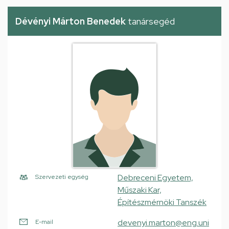
Dévényi Márton Benedek
tanársegéd
Debreceni Egyetem,
Szervezeti egység
Műszaki Kar,
Építészmérnöki Tanszék
devenyi.marton@eng.uni
E-mail