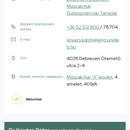
Műszaki Kar,
Építészmérnöki Tanszék
Központi telefonszám,
+36 52 512 900
/ 78704
mellék
kovacs.karoly@eng.unide
E-mail
b.hu
4028 Debrecen Ótemető
Cím
utca 2-4
Műszaki Kar "A" épület
, 4.
Épület, emelet, szobaszám
emelet, 409/A
Weboldal