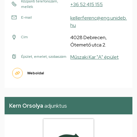
Központi telefonszám,
+36 52 415 155
mellék
keller.ferenc@eng.unideb.
E-mail
hu
4028 Debrecen,
Cím
Ótemető utca 2.
Műszaki Kar "A" épület
Épület, emelet, szobaszám
Weboldal
Kern Orsolya
adjunktus