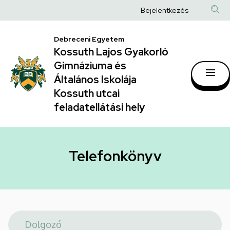
Telefonkönyv
Ugrás
Anonim
Bejelentkezés
a
|
Felhasználói
tartalomra
Kossuth
Debreceni Egyetem
fiók
Kossuth Lajos Gyakorló
Lajos
menüje
Gimnáziuma és
Gyakorló
Általános Iskolája
Gimnáziuma
Kossuth utcai
feladatellátási hely
és
Általános
Iskolája
Telefonkönyv
Kossuth
utcai
feladatellátási
hely