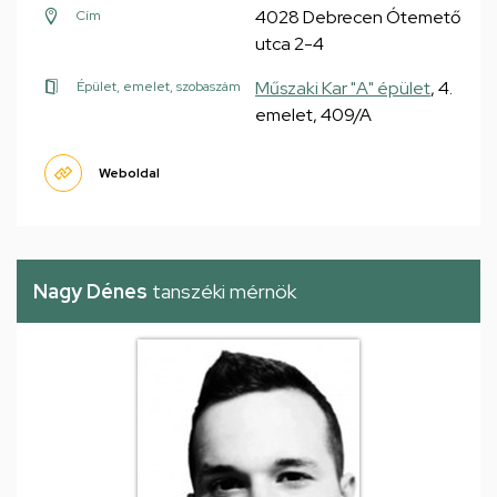
4028 Debrecen Ótemető
Cím
utca 2-4
Műszaki Kar "A" épület
, 4.
Épület, emelet, szobaszám
emelet, 409/A
Weboldal
Nagy Dénes
tanszéki mérnök