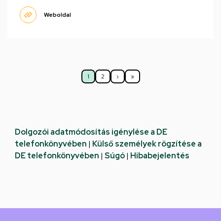
Weboldal
Oldalszámozás
1
2
›
»
Jelenlegi
Oldal
Következő
Utolsó
oldal
oldal
oldal
Dolgozói adatmódosítás igénylése a DE
telefonkönyvében
|
Külső személyek rögzítése a
DE telefonkönyvében
|
Súgó
|
Hibabejelentés