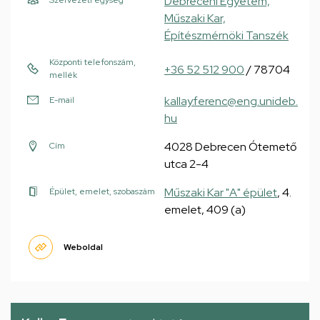
Debreceni Egyetem,
Szervezeti egység
Műszaki Kar,
Építészmérnöki Tanszék
Központi telefonszám,
+36 52 512 900
/ 78704
mellék
kallay.ferenc@eng.unideb.
E-mail
hu
4028 Debrecen Ótemető
Cím
utca 2-4
Műszaki Kar "A" épület
, 4.
Épület, emelet, szobaszám
emelet, 409 (a)
Weboldal