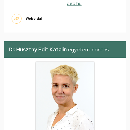
deb.hu
Weboldal
Dr. Huszthy Edit Katalin
egyetemi docens