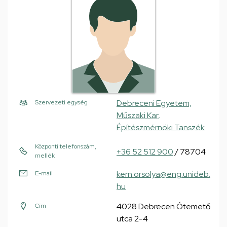
Debreceni Egyetem,
Szervezeti egység
Műszaki Kar,
Építészmérnöki Tanszék
Központi telefonszám,
+36 52 512 900
/ 78704
mellék
kern.orsolya@eng.unideb.
E-mail
hu
4028 Debrecen Ótemető
Cím
utca 2-4