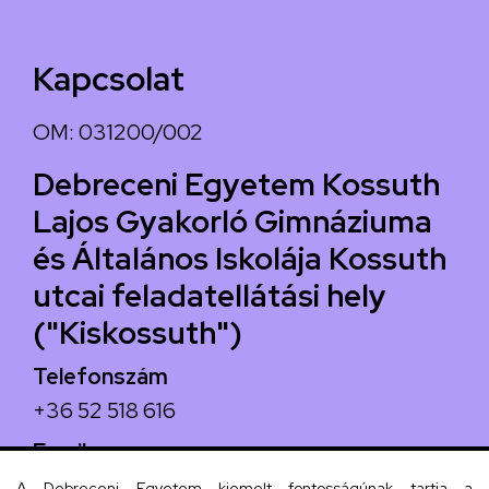
Kapcsolat
OM: 031200/002
Debreceni Egyetem Kossuth
Lajos Gyakorló Gimnáziuma
és Általános Iskolája Kossuth
utcai feladatellátási hely
("Kiskossuth")
Telefonszám
+36 52 518 616
Email
iskola@kossuth-alt.unideb.hu
A Debreceni Egyetem kiemelt fontosságúnak tartja a