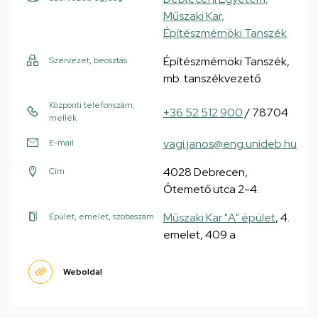
Műszaki Kar,
Építészmérnöki Tanszék
Építészmérnöki Tanszék,
Szervezet, beosztás
mb. tanszékvezető
Központi telefonszám,
+36 52 512 900
/ 78704
mellék
vagi.janos@eng.unideb.hu
E-mail
4028 Debrecen,
Cím
Ótemető utca 2-4.
Műszaki Kar "A" épület
, 4.
Épület, emelet, szobaszám
emelet, 409 a
Weboldal