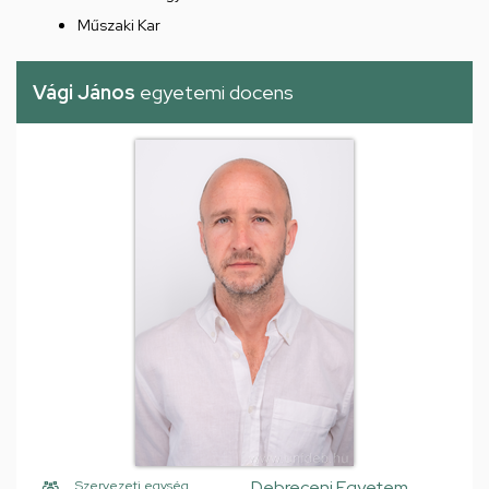
Műszaki Kar
Vági János
egyetemi docens
Debreceni Egyetem,
Szervezeti egység