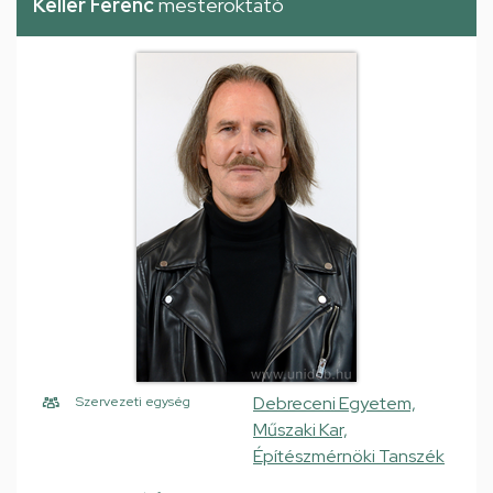
Keller Ferenc
mesteroktató
Debreceni Egyetem,
Szervezeti egység
Műszaki Kar,
Építészmérnöki Tanszék