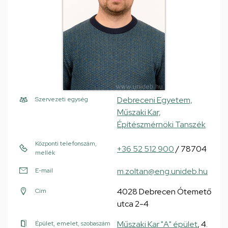
Debreceni Egyetem,
Szervezeti egység
Műszaki Kar,
Építészmérnöki Tanszék
Központi telefonszám,
+36 52 512 900
/ 78704
mellék
m.zoltan@eng.unideb.hu
E-mail
4028 Debrecen Ótemető
Cím
utca 2-4
Műszaki Kar "A" épület
, 4.
Épület, emelet, szobaszám