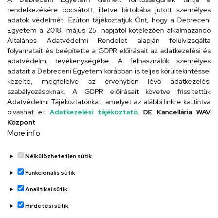
rendelkezésére bocsátott, illetve birtokába jutott személyes
Cím
adatok védelmét. Ezúton tájékoztatjuk Önt, hogy a Debreceni
Egyetem a 2018. május 25. napjától kötelezően alkalmazandó
4024 Debrecen, Kossuth utca 33.
Általános Adatvédelmi Rendelet alapján felülvizsgálta
folyamatait és beépítette a GDPR előírásait az adatkezelési és
adatvédelmi tevékenységébe. A felhasználók személyes
adatait a Debreceni Egyetem korábban is teljes körültekintéssel
Szervezeti telefonkönyv
kezelte, megfelelve az érvényben lévő adatkezelési
szabályozásoknak. A GDPR előírásait követve frissítettük
Adatvédelmi Tájékoztatónkat, amelyet az alábbi linkre kattintva
olvashat el:
Adatkezelési tájékoztató.
DE Kancellária WAV
UD telefonkönyv
Központ
More info
Nélkülözhetetlen sütik
Funkcionális sütik
Analitikai sütik
Adatvédelem
Adatvédelem
Hirdetési sütik