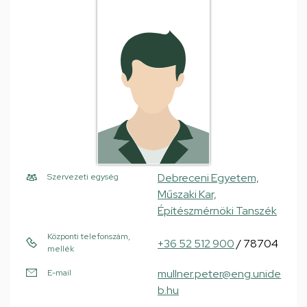
Debreceni Egyetem,
Szervezeti egység
Műszaki Kar,
Építészmérnöki Tanszék
Központi telefonszám,
+36 52 512 900
/ 78704
mellék
mullner.peter@eng.unide
E-mail
b.hu