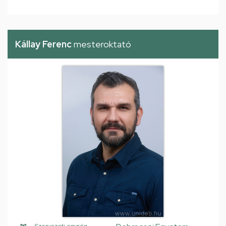
Kállay Ferenc
mesteroktató