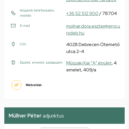
Központi telefonszám,
+36 52 512 900
/ 78704
mellék
molnar.dora.eszter@eng.u
E-mail
nideb.hu
4028 Debrecen Ótemető
Cím
utca 2-4
Műszaki Kar "A" épület
, 4.
Épület, emelet, szobaszám
emelet, 409/a
Weboldal
Müllner Péter
adjunktus