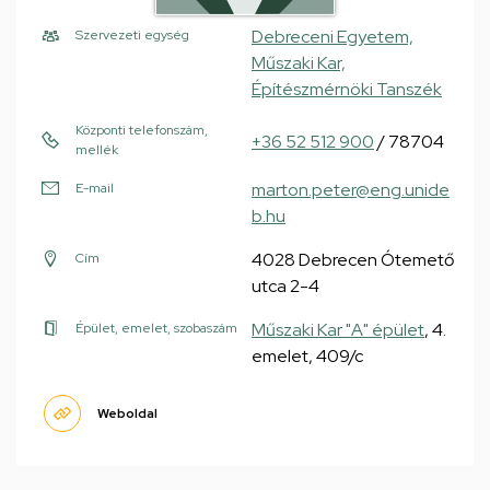
Debreceni Egyetem,
Szervezeti egység
Műszaki Kar,
Építészmérnöki Tanszék
Központi telefonszám,
+36 52 512 900
/ 78704
mellék
marton.peter@eng.unide
E-mail
b.hu
4028 Debrecen Ótemető
Cím
utca 2-4
Műszaki Kar "A" épület
, 4.
Épület, emelet, szobaszám
emelet, 409/c
Weboldal