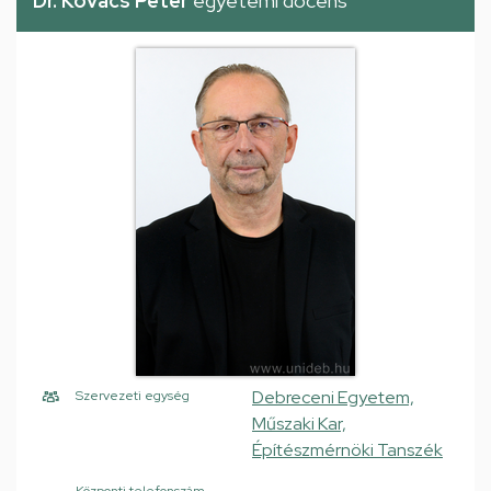
Dr. Kovács Péter
egyetemi docens
Debreceni Egyetem,
Szervezeti egység
Műszaki Kar,
Építészmérnöki Tanszék