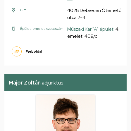
4028 Debrecen Ótemető
Cím
utca 2-4
Műszaki Kar "A" épület
, 4.
Épület, emelet, szobaszám
emelet, 409/c
Weboldal
Major Zoltán
adjunktus