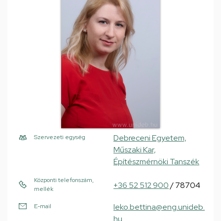
Debreceni Egyetem,
Szervezeti egység
Műszaki Kar,
Építészmérnöki Tanszék
Központi telefonszám,
+36 52 512 900
/ 78704
mellék
leko.bettina@eng.unideb.
E-mail
hu