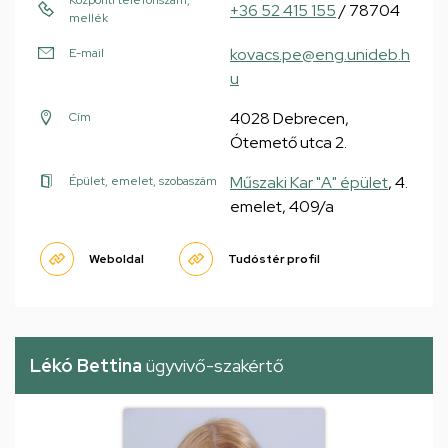
Központi telefonszám,
+36 52 415 155
/ 78704
mellék
kovacs.pe@eng.unideb.h
E-mail
u
4028 Debrecen,
Cím
Ótemető utca 2.
Műszaki Kar "A" épület
, 4.
Épület, emelet, szobaszám
emelet, 409/a
Weboldal
Tudóstér profil
Lékó Bettina
ügyvivő-szakértő