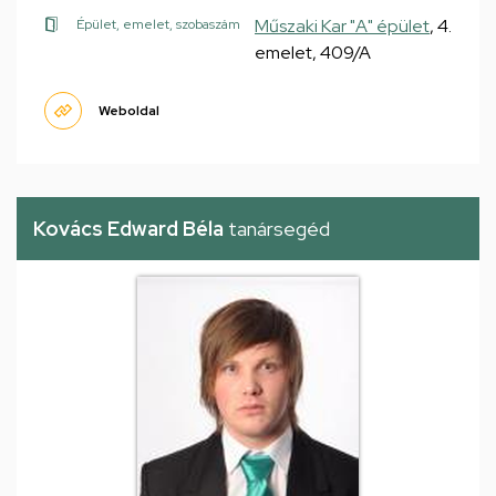
Műszaki Kar "A" épület
, 4.
Épület, emelet, szobaszám
emelet, 409/A
Weboldal
Kovács Edward Béla
tanársegéd