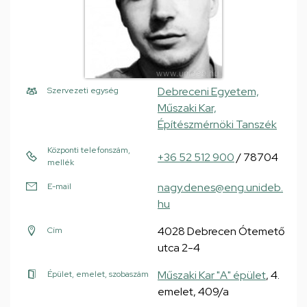
Debreceni Egyetem,
Szervezeti egység
Műszaki Kar,
Építészmérnöki Tanszék
Központi telefonszám,
+36 52 512 900
/ 78704
mellék
nagy.denes@eng.unideb.
E-mail
hu
4028 Debrecen Ótemető
Cím
utca 2-4
Műszaki Kar "A" épület
, 4.
Épület, emelet, szobaszám
emelet, 409/a