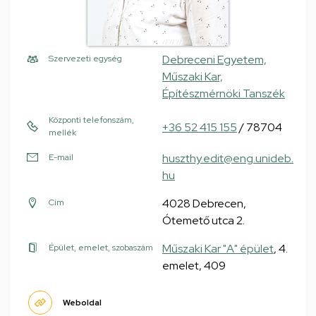
Debreceni Egyetem,
Szervezeti egység
Műszaki Kar,
Építészmérnöki Tanszék
Központi telefonszám,
+36 52 415 155
/ 78704
mellék
huszthy.edit@eng.unideb.
E-mail
hu
4028 Debrecen,
Cím
Ótemető utca 2.
Műszaki Kar "A" épület
, 4.
Épület, emelet, szobaszám
emelet, 409
Weboldal