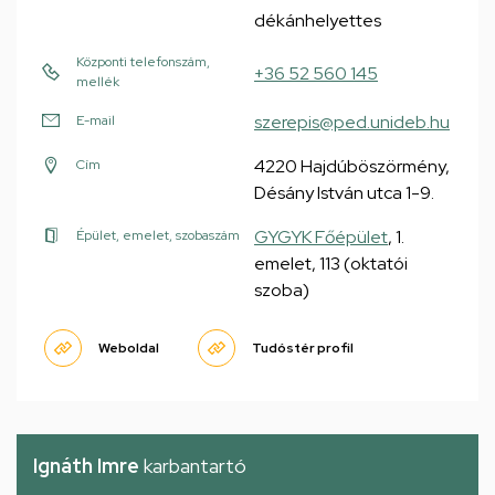
dékánhelyettes
Központi telefonszám,
+36 52 560 145
mellék
szerepis@ped.unideb.hu
E-mail
4220 Hajdúböszörmény,
Cím
Désány István utca 1-9.
GYGYK Főépület
, 1.
Épület, emelet, szobaszám
emelet, 113 (oktatói
szoba)
Weboldal
Tudóstér profil
Ignáth Imre
karbantartó