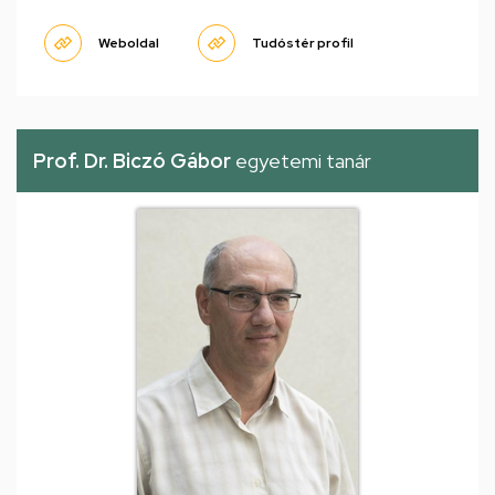
Weboldal
Tudóstér profil
Prof. Dr. Biczó Gábor
egyetemi tanár