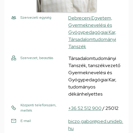
Debreceni Egyetem,
Szervezeti egység
Gyermeknevelési és
Gyógypedagógiai Kar,
Társadalomtudományi
Tanszék
Társadalomtudományi
Szervezet, beosztás
Tanszék, tanszékvezető
Gyermeknevelési és
Gyógypedagógiai Kar,
tudományos
dékánhelyettes
Központi telefonszám,
+36 52 512 900
/ 25012
mellék
biczo.gabor@ped.unideb.
E-mail
hu