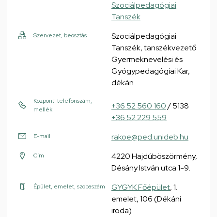
Szociálpedagógiai
Tanszék
Szociálpedagógiai
Szervezet, beosztás
Tanszék, tanszékvezető
Gyermeknevelési és
Gyógypedagógiai Kar,
dékán
Központi telefonszám,
+36 52 560 160
/ 5138
mellék
+36 52 229 559
rakoe@ped.unideb.hu
E-mail
4220 Hajdúböszörmény,
Cím
Désány István utca 1-9.
GYGYK Főépület
, 1.
Épület, emelet, szobaszám
emelet, 106 (Dékáni
iroda)