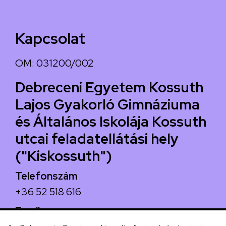
Kapcsolat
OM: 031200/002
Debreceni Egyetem Kossuth
Lajos Gyakorló Gimnáziuma
és Általános Iskolája Kossuth
utcai feladatellátási hely
("Kiskossuth")
Telefonszám
+36 52 518 616
Email