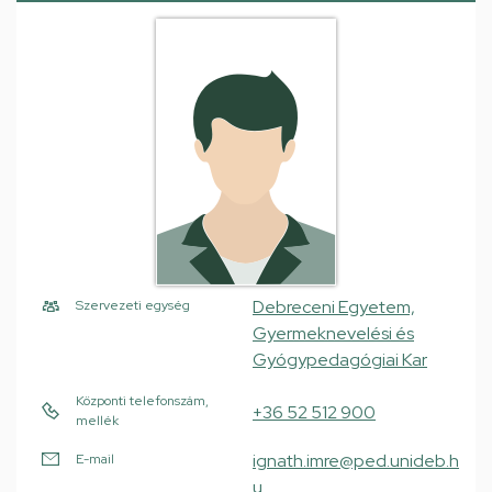
Debreceni Egyetem,
Szervezeti egység
Gyermeknevelési és
Gyógypedagógiai Kar
Központi telefonszám,
+36 52 512 900
mellék
ignath.imre@ped.unideb.h
E-mail
u