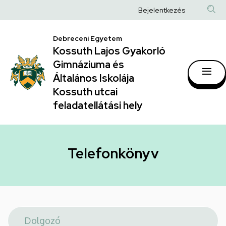
Telefonkönyv
Ugrás
Anonim
Bejelentkezés
a
|
Felhasználói
tartalomra
Kossuth
Debreceni Egyetem
fiók
Kossuth Lajos Gyakorló
Lajos
menüje
Gimnáziuma és
Gyakorló
Általános Iskolája
Gimnáziuma
Kossuth utcai
feladatellátási hely
és
Általános
Iskolája
Telefonkönyv
Kossuth
utcai
feladatellátási
hely