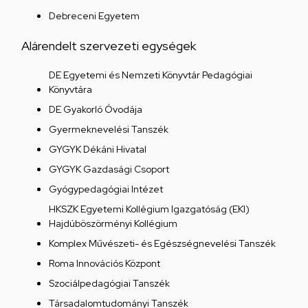
Debreceni Egyetem
Alárendelt szervezeti egységek
DE Egyetemi és Nemzeti Könyvtár Pedagógiai
Könyvtára
DE Gyakorló Óvodája
Gyermeknevelési Tanszék
GYGYK Dékáni Hivatal
GYGYK Gazdasági Csoport
Gyógypedagógiai Intézet
HKSZK Egyetemi Kollégium Igazgatóság (EKI)
Hajdúböszörményi Kollégium
Komplex Művészeti- és Egészségnevelési Tanszék
Roma Innovációs Központ
Szociálpedagógiai Tanszék
Társadalomtudományi Tanszék