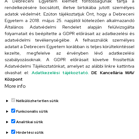
iskola@kossuth-alt.unideb.hu
A Debreceni Egyetem kiemelt fontosságúnak tartja a
rendelkezésére bocsátott, illetve birtokába jutott személyes
Cím
adatok védelmét. Ezúton tájékoztatjuk Önt, hogy a Debreceni
Egyetem a 2018. május 25. napjától kötelezően alkalmazandó
4024 Debrecen, Kossuth utca 33.
Általános Adatvédelmi Rendelet alapján felülvizsgálta
folyamatait és beépítette a GDPR előírásait az adatkezelési és
adatvédelmi tevékenységébe. A felhasználók személyes
adatait a Debreceni Egyetem korábban is teljes körültekintéssel
Szervezeti telefonkönyv
kezelte, megfelelve az érvényben lévő adatkezelési
szabályozásoknak. A GDPR előírásait követve frissítettük
Adatvédelmi Tájékoztatónkat, amelyet az alábbi linkre kattintva
olvashat el:
Adatkezelési tájékoztató.
DE Kancellária WAV
UD telefonkönyv
Központ
More info
Nélkülözhetetlen sütik
Funkcionális sütik
Analitikai sütik
Adatvédelem
Adatvédelem
Hirdetési sütik