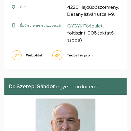
4220 Hajdúböszörmény,
Cím
Désány István utca 1-9.
GYGYK Főépület
,
Épület, emelet, szobaszám
földszint, 008 (oktatói
szoba)
Weboldal
Tudóstér profil
Dr. Szerepi Sándor
egyetemi docens