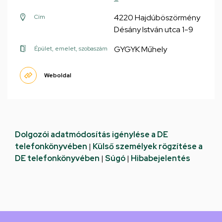
4220 Hajdúböszörmény
Cím
Désány István utca 1-9
GYGYK Műhely
Épület, emelet, szobaszám
Weboldal
Dolgozói adatmódosítás igénylése a DE
telefonkönyvében
|
Külső személyek rögzítése a
DE telefonkönyvében
|
Súgó
|
Hibabejelentés