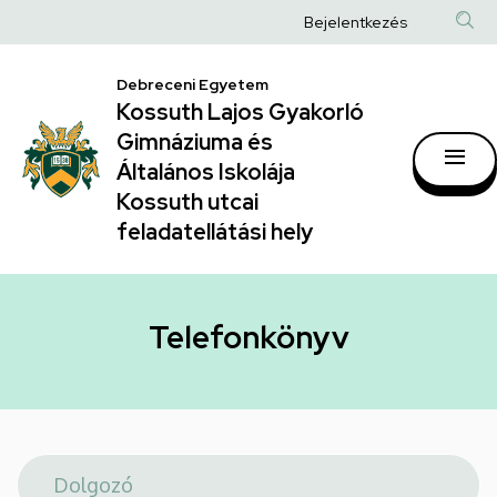
Telefonkönyv
Ugrás
Anonim
Bejelentkezés
a
|
Felhasználói
tartalomra
Kossuth
Debreceni Egyetem
fiók
Kossuth Lajos Gyakorló
Lajos
menüje
Gimnáziuma és
Gyakorló
Általános Iskolája
Gimnáziuma
Kossuth utcai
feladatellátási hely
és
Általános
Iskolája
Telefonkönyv
Kossuth
utcai
feladatellátási
hely