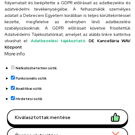
folyamatait és beépítette a GDPR előírásait az adatkezelési és
adatvédelmi tevékenységébe. A felhasználók személyes
adatait a Debreceni Egyetem korábban is teljes körültekintéssel
Szervezeti telefonkönyv
kezelte, megfelelve az érvényben lévő adatkezelési
szabályozásoknak. A GDPR előírásait követve frissítettük
Adatvédelmi Tájékoztatónkat, amelyet az alábbi linkre kattintva
olvashat el:
Adatkezelési tájékoztató.
DE Kancellária WAV
UD telefonkönyv
Központ
More info
Nélkülözhetetlen sütik
Funkcionális sütik
Analitikai sütik
Adatvédelem
Adatvédelem
Hirdetési sütik
Régi oldal
Kiválasztottak mentése
Technikai információk