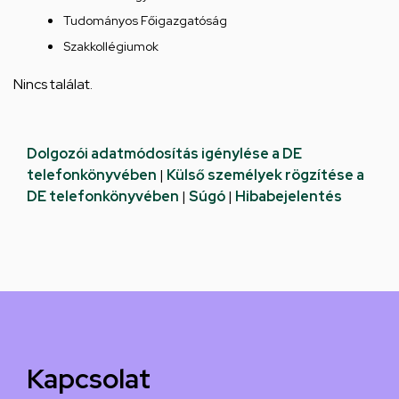
Tudományos Főigazgatóság
Szakkollégiumok
Nincs találat.
Dolgozói adatmódosítás igénylése a DE
telefonkönyvében
|
Külső személyek rögzítése a
DE telefonkönyvében
|
Súgó
|
Hibabejelentés
Kapcsolat