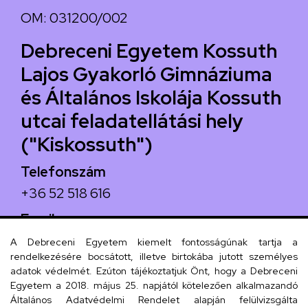
OM: 031200/002
Debreceni Egyetem Kossuth
Lajos Gyakorló Gimnáziuma
és Általános Iskolája Kossuth
utcai feladatellátási hely
("Kiskossuth")
Telefonszám
+36 52 518 616
Email
iskola@kossuth-alt.unideb.hu
A Debreceni Egyetem kiemelt fontosságúnak tartja a
rendelkezésére bocsátott, illetve birtokába jutott személyes
Cím
adatok védelmét. Ezúton tájékoztatjuk Önt, hogy a Debreceni
Egyetem a 2018. május 25. napjától kötelezően alkalmazandó
4024 Debrecen, Kossuth utca 33.
Általános Adatvédelmi Rendelet alapján felülvizsgálta