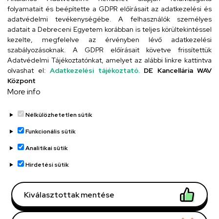
folyamatait és beépítette a GDPR előírásait az adatkezelési és
adatvédelmi tevékenységébe. A felhasználók személyes
adatait a Debreceni Egyetem korábban is teljes körültekintéssel
Szervezeti telefonkönyv
kezelte, megfelelve az érvényben lévő adatkezelési
szabályozásoknak. A GDPR előírásait követve frissítettük
Adatvédelmi Tájékoztatónkat, amelyet az alábbi linkre kattintva
olvashat el:
Adatkezelési tájékoztató.
DE Kancellária WAV
UD telefonkönyv
Központ
More info
Nélkülözhetetlen sütik
Funkcionális sütik
Analitikai sütik
Adatvédelem
Adatvédelem
Hirdetési sütik
Régi oldal
Kiválasztottak mentése
Technikai információk