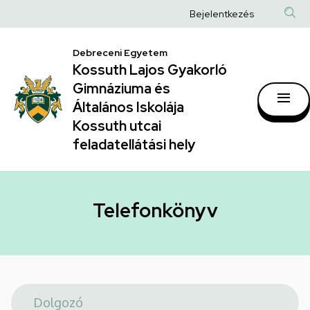
Telefonkönyv
Ugrás
Anonim
Bejelentkezés
a
|
Felhasználói
tartalomra
Kossuth
Debreceni Egyetem
fiók
Kossuth Lajos Gyakorló
Lajos
menüje
Gimnáziuma és
Gyakorló
Általános Iskolája
Gimnáziuma
Kossuth utcai
feladatellátási hely
és
Általános
Iskolája
Telefonkönyv
Kossuth
utcai
feladatellátási
hely