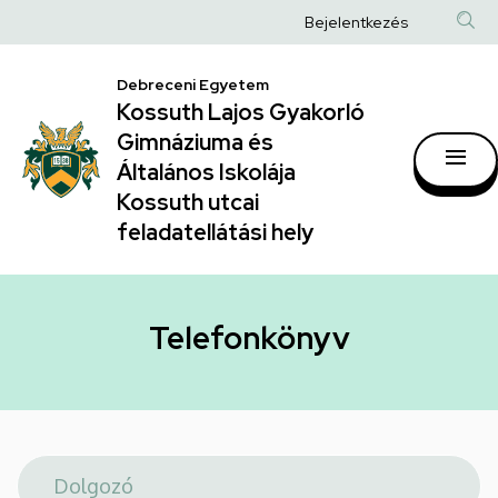
Telefonkönyv
Ugrás
Anonim
Bejelentkezés
a
|
Felhasználói
tartalomra
Kossuth
Debreceni Egyetem
fiók
Kossuth Lajos Gyakorló
Lajos
menüje
Gimnáziuma és
Gyakorló
Általános Iskolája
Gimnáziuma
Kossuth utcai
feladatellátási hely
és
Általános
Iskolája
Telefonkönyv
Kossuth
utcai
feladatellátási
hely