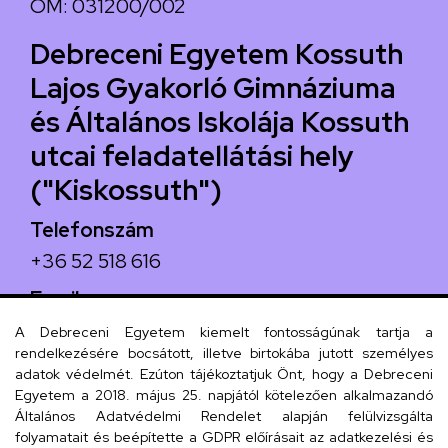
OM: 031200/002
Debreceni Egyetem Kossuth
Lajos Gyakorló Gimnáziuma
és Általános Iskolája Kossuth
utcai feladatellátási hely
("Kiskossuth")
Telefonszám
+36 52 518 616
Email
iskola@kossuth-alt.unideb.hu
A Debreceni Egyetem kiemelt fontosságúnak tartja a
rendelkezésére bocsátott, illetve birtokába jutott személyes
Cím
adatok védelmét. Ezúton tájékoztatjuk Önt, hogy a Debreceni
Egyetem a 2018. május 25. napjától kötelezően alkalmazandó
4024 Debrecen, Kossuth utca 33.
Általános Adatvédelmi Rendelet alapján felülvizsgálta
folyamatait és beépítette a GDPR előírásait az adatkezelési és