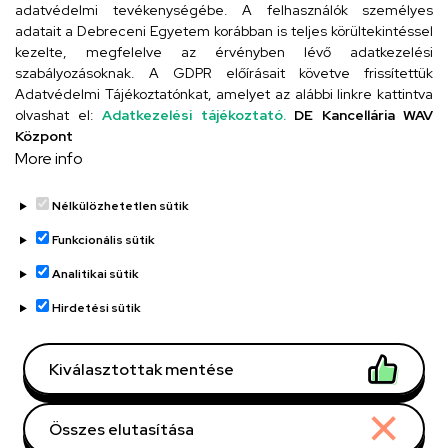
adatvédelmi tevékenységébe. A felhasználók személyes
adatait a Debreceni Egyetem korábban is teljes körültekintéssel
Szervezeti telefonkönyv
kezelte, megfelelve az érvényben lévő adatkezelési
szabályozásoknak. A GDPR előírásait követve frissítettük
Adatvédelmi Tájékoztatónkat, amelyet az alábbi linkre kattintva
olvashat el:
Adatkezelési tájékoztató.
DE Kancellária WAV
UD telefonkönyv
Központ
More info
Nélkülözhetetlen sütik
Funkcionális sütik
Analitikai sütik
Adatvédelem
Adatvédelem
Hirdetési sütik
Régi oldal
Kiválasztottak mentése
Technikai információk
Összes elutasítása