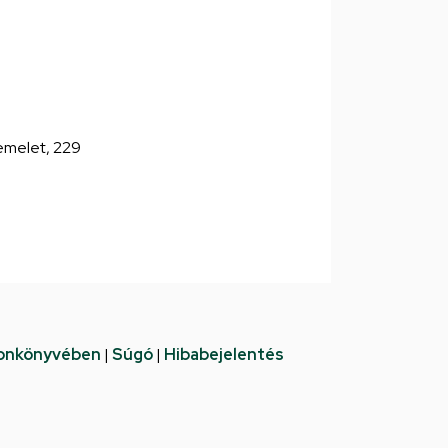
 emelet, 229
fonkönyvében
|
Súgó
|
Hibabejelentés