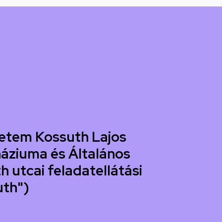
etem Kossuth Lajos
áziuma és Általános
h utcai feladatellátási
uth")