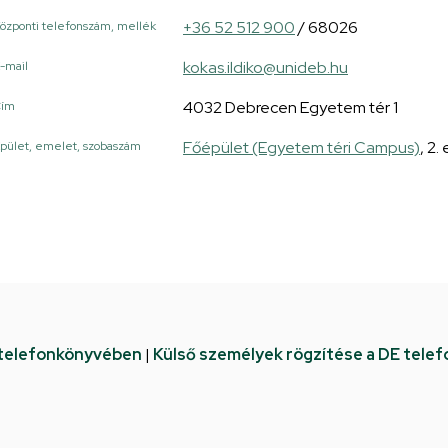
+36 52 512 900
/ 68026
özponti telefonszám, mellék
kokas.ildiko@unideb.hu
-mail
4032 Debrecen Egyetem tér 1
Cím
Főépület (Egyetem téri Campus)
, 2.
pület, emelet, szobaszám
 telefonkönyvében
|
Külső személyek rögzítése a DE tele