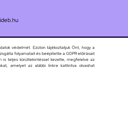
ideb.hu
uth utca 33.
adatok védelmét. Ezúton tájékoztatjuk Önt, hogy a
sgálta folyamatait és beépítette a GDPR előírásait
s teljes körültekintéssel kezelte, megfelelve az
 telefonkönyv
at, amelyet az alábbi linkre kattintva olvashat
efonkönyv