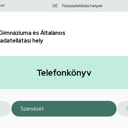
Felső
ail
DE
Feladatellátási helyek
navigáció
Gimnáziuma és Általános
adatellátási hely
Telefonkönyv