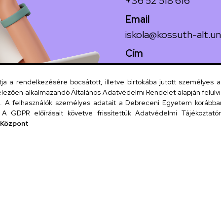
+36 52 518 616
Email
iskola@kossuth-alt.un
Cím
4024 Debrecen, Koss
 a rendelkezésére bocsátott, illetve birtokába jutott személyes 
lezően alkalmazandó Általános Adatvédelmi Rendelet alapján felülviz
A felhasználók személyes adatait a Debreceni Egyetem korábban i
Szervezeti
A GDPR előírásait követve frissítettük Adatvédelmi Tájékoztatónk
 Központ
UD tel