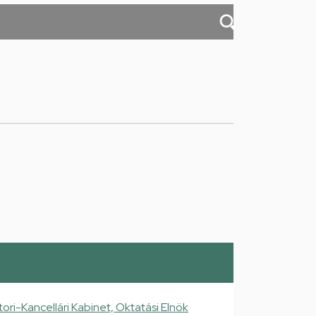
ori-Kancellári Kabinet, Oktatási Elnök