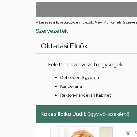
utcai
feladatellátási
A keresés a következőkre működik: Név, Munkahely (szervez
hely
Szervezetek
Oktatási Elnök
Felettes szervezeti egységek
Debreceni Egyetem
Kancellária
Rektori-Kancellári Kabinet
Kokas Ildikó Judit
ügyvivő-szakértő
S