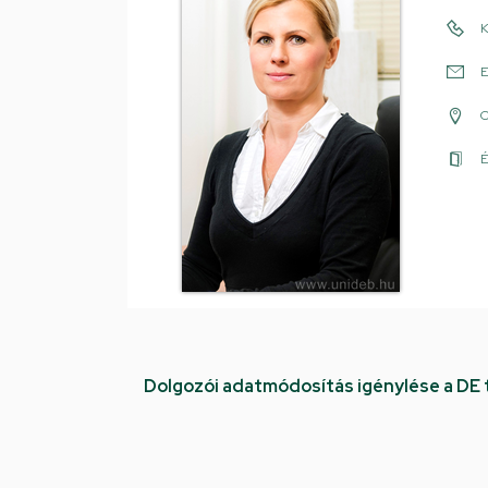
K
E
É
Dolgozói adatmódosítás igénylése a DE