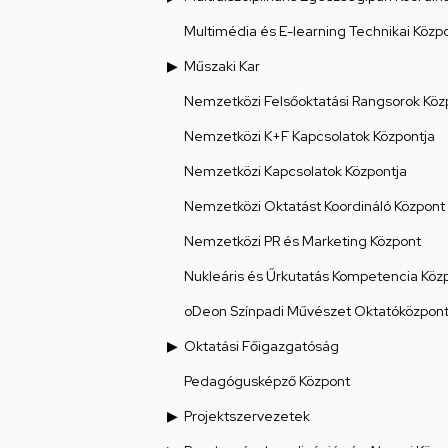
Multimédia és E-learning Technikai Közp
Műszaki Kar
Nemzetközi Felsőoktatási Rangsorok Köz
Nemzetközi K+F Kapcsolatok Központja
Nemzetközi Kapcsolatok Központja
Nemzetközi Oktatást Koordináló Központ
Nemzetközi PR és Marketing Központ
Nukleáris és Űrkutatás Kompetencia Köz
oDeon Színpadi Művészet Oktatóközpon
Oktatási Főigazgatóság
Pedagógusképző Központ
Projektszervezetek