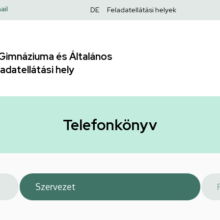
Felső
ail
DE
Feladatellátási helyek
navigáció
Gimnáziuma és Általános
adatellátási hely
Telefonkönyv