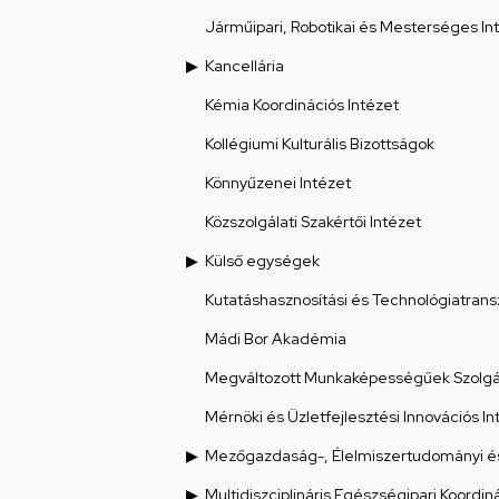
Járműipari, Robotikai és Mesterséges Int
Kancellária
Kémia Koordinációs Intézet
Kollégiumi Kulturális Bizottságok
Könnyűzenei Intézet
Közszolgálati Szakértői Intézet
Külső egységek
Kutatáshasznosítási és Technológiatrans
Mádi Bor Akadémia
Megváltozott Munkaképességűek Szolgál
Mérnöki és Üzletfejlesztési Innovációs In
Mezőgazdaság-, Élelmiszertudományi és
Multidiszciplináris Egészségipari Koordin