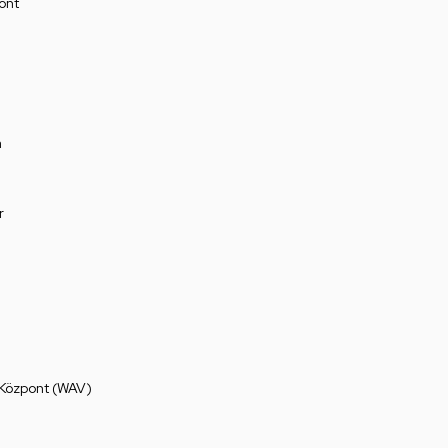
ont
a
r
 Központ (WAV)