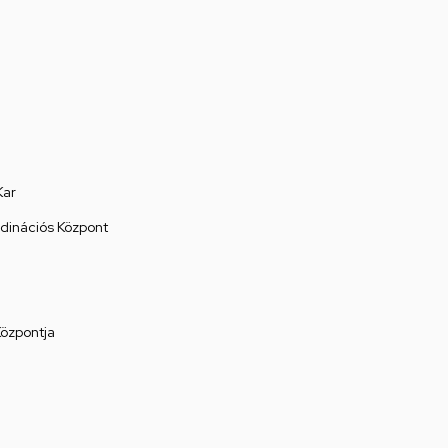
Kar
rdinációs Központ
Központja