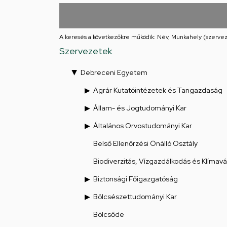
utcai
feladatellátási
A keresés a következőkre működik: Név, Munkahely (szervez
hely
Szervezetek
Debreceni Egyetem
Agrár Kutatóintézetek és Tangazdaság
Állam- és Jogtudományi Kar
Általános Orvostudományi Kar
Belső Ellenőrzési Önálló Osztály
Biodiverzitás, Vízgazdálkodás és Klímav
Biztonsági Főigazgatóság
Bölcsészettudományi Kar
Bölcsőde