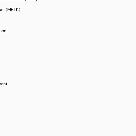
ont (METK)
pont
pont
t