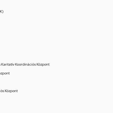
K)
Karitatív Koordinációs Központ
özpont
ós Központ