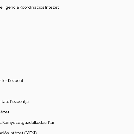
elligencia Koordinációs Intézet
zfer Központ
tató Központja
tézet
 Környezetgazdálkodási Kar
ációs Intézet (MEKI)