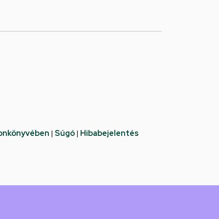
fonkönyvében
|
Súgó
|
Hibabejelentés