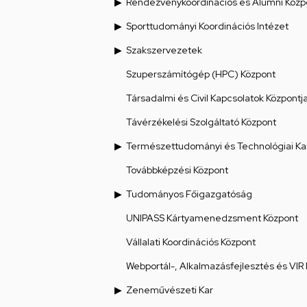
Rendezvénykoordinációs és Alumni Közp
Sporttudományi Koordinációs Intézet
Szakszervezetek
Szuperszámítógép (HPC) Központ
Társadalmi és Civil Kapcsolatok Központj
Távérzékelési Szolgáltató Központ
Természettudományi és Technológiai Ka
Továbbképzési Központ
Tudományos Főigazgatóság
UNIPASS Kártyamenedzsment Központ
Vállalati Koordinációs Központ
Webportál-, Alkalmazásfejlesztés és VIR
Zeneművészeti Kar