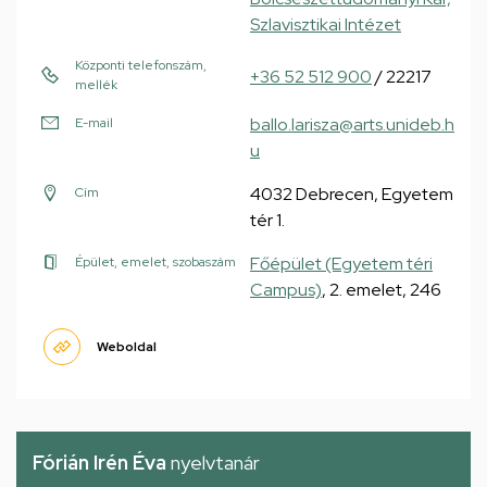
Szlavisztikai Intézet
Központi telefonszám,
+36 52 512 900
/ 22217
mellék
ballo.larisza@arts.unideb.h
E-mail
u
4032 Debrecen, Egyetem
Cím
tér 1.
Főépület (Egyetem téri
Épület, emelet, szobaszám
Campus)
, 2. emelet, 246
Weboldal
Fórián Irén Éva
nyelvtanár