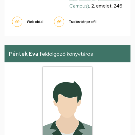
Campus)
, 2. emelet, 246
Weboldal
Tudóstér profil
Péntek Éva
feldolgozó könyvtáros