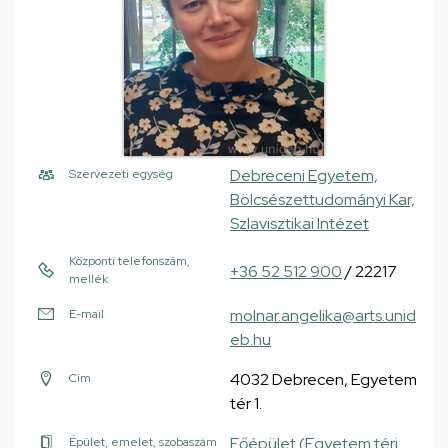
Debreceni Egyetem,
Szervezeti egység
Bölcsészettudományi Kar,
Szlavisztikai Intézet
Központi telefonszám,
+36 52 512 900
/ 22217
mellék
molnar.angelika@arts.unid
E-mail
eb.hu
4032 Debrecen, Egyetem
Cím
tér 1.
Főépület (Egyetem téri
Épület, emelet, szobaszám