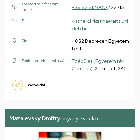
Központi telefonszám,
+36 52 512 900
/ 22215
mellék
kissne.k.krisztina@arts.uni
E-mail
deb.hu
4032 Debrecen Egyetem
Cím
tér 1
Főépület (Egyetem téri
Épület, emelet, szobaszám
Campus)
, 2. emelet, 241
Weboldal
Mazalevsky Dmitry
anyanyelvi lektor