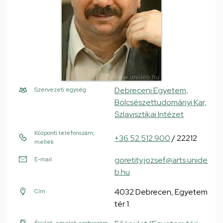
Debreceni Egyetem,
Szervezeti egység
Bölcsészettudományi Kar,
Szlavisztikai Intézet
Központi telefonszám,
+36 52 512 900
/ 22212
mellék
goretity.jozsef@arts.unide
E-mail
b.hu
4032 Debrecen, Egyetem
Cím
tér 1.