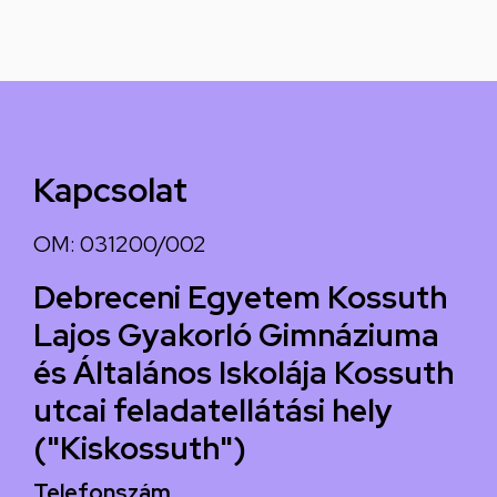
Kapcsolat
OM: 031200/002
Debreceni Egyetem Kossuth
Lajos Gyakorló Gimnáziuma
és Általános Iskolája Kossuth
utcai feladatellátási hely
("Kiskossuth")
Telefonszám