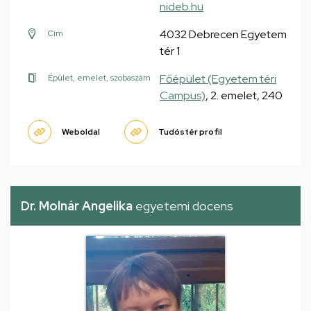
nideb.hu
4032 Debrecen Egyetem
Cím
tér 1
Főépület (Egyetem téri
Épület, emelet, szobaszám
Campus)
, 2. emelet, 240
Weboldal
Tudóstér profil
Dr. Molnár Angelika
egyetemi docens