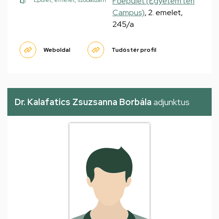
Főépület (Egyetem téri
Épület, emelet, szobaszám
Campus)
, 2. emelet,
245/a
Weboldal
Tudóstér profil
Dr. Kalafatics Zsuzsanna Borbála
adjunktus