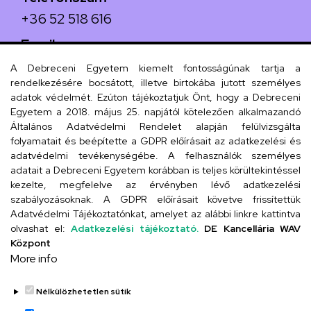
+36 52 518 616
Email
iskola@kossuth-alt.unideb.hu
A Debreceni Egyetem kiemelt fontosságúnak tartja a
rendelkezésére bocsátott, illetve birtokába jutott személyes
Cím
adatok védelmét. Ezúton tájékoztatjuk Önt, hogy a Debreceni
Egyetem a 2018. május 25. napjától kötelezően alkalmazandó
4024 Debrecen, Kossuth utca 33.
Általános Adatvédelmi Rendelet alapján felülvizsgálta
folyamatait és beépítette a GDPR előírásait az adatkezelési és
adatvédelmi tevékenységébe. A felhasználók személyes
adatait a Debreceni Egyetem korábban is teljes körültekintéssel
Szervezeti telefonkönyv
kezelte, megfelelve az érvényben lévő adatkezelési
szabályozásoknak. A GDPR előírásait követve frissítettük
Adatvédelmi Tájékoztatónkat, amelyet az alábbi linkre kattintva
olvashat el:
Adatkezelési tájékoztató.
DE Kancellária WAV
UD telefonkönyv
Központ
More info
Nélkülözhetetlen sütik