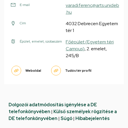
varadi.ferenc@arts.unideb
E-mail
.hu
4032 Debrecen Egyetem
Cím
tér 1
Főépület (Egyetem téri
Épület, emelet, szobaszám
Campus)
, 2. emelet,
245/B
Weboldal
Tudóstér profil
Dolgozói adatmódosítás igénylése a DE
telefonkönyvében
|
Külső személyek rögzítése a
DE telefonkönyvében
|
Súgó
|
Hibabejelentés