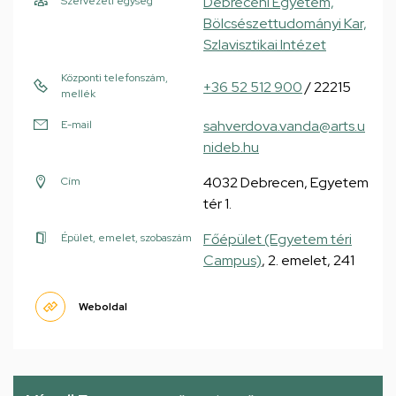
Debreceni Egyetem,
Szervezeti egység
Bölcsészettudományi Kar,
Szlavisztikai Intézet
Központi telefonszám,
+36 52 512 900
/ 22215
mellék
sahverdova.vanda@arts.u
E-mail
nideb.hu
4032 Debrecen, Egyetem
Cím
tér 1.
Főépület (Egyetem téri
Épület, emelet, szobaszám
Campus)
, 2. emelet, 241
Weboldal