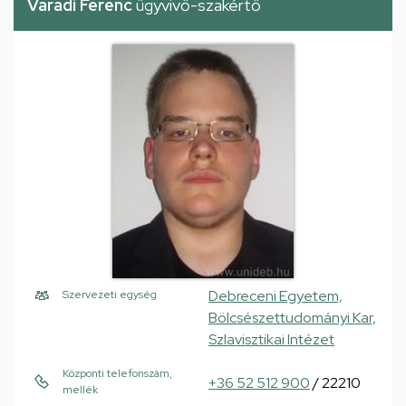
Váradi Ferenc
ügyvivő-szakértő
Debreceni Egyetem,
Szervezeti egység
Bölcsészettudományi Kar,
Szlavisztikai Intézet
Központi telefonszám,
+36 52 512 900
/ 22210
mellék