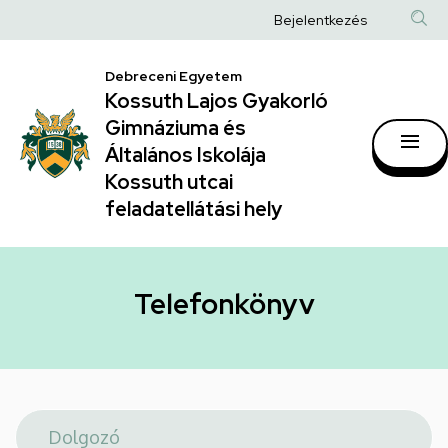
Telefonkönyv
Ugrás
Anonim
Bejelentkezés
a
|
Felhasználói
tartalomra
Kossuth
Debreceni Egyetem
fiók
Kossuth Lajos Gyakorló
Lajos
menüje
Gimnáziuma és
Gyakorló
Általános Iskolája
Gimnáziuma
Kossuth utcai
feladatellátási hely
és
Általános
Iskolája
Telefonkönyv
Kossuth
utcai
feladatellátási
hely