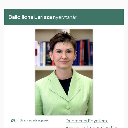
Balló Ilona Larisza
nyelvtanár
Debreceni Egyetem,
Szervezeti egység
Bölcsészettudományi Kar,