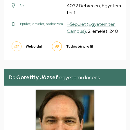
4032 Debrecen, Egyetem
Cím
tér 1.
Főépület (Egyetem téri
Épület, emelet, szobaszám
Campus)
, 2. emelet, 240
Weboldal
Tudóstér profil
Dr. Goretity József
egyetemi docens