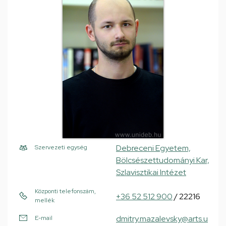
Debreceni Egyetem,
Szervezeti egység
Bölcsészettudományi Kar,
Szlavisztikai Intézet
Központi telefonszám,
+36 52 512 900
/ 22216
mellék
dmitry.mazalevsky@arts.u
E-mail