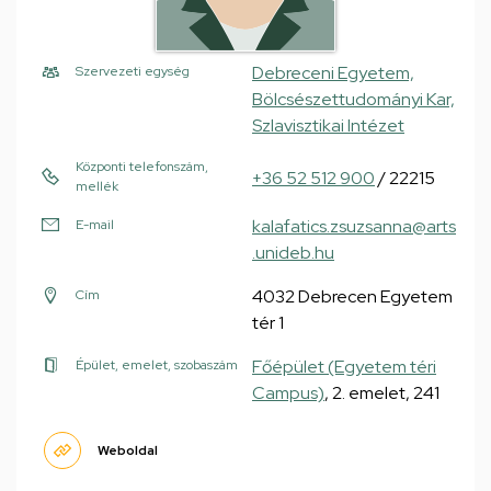
Debreceni Egyetem,
Szervezeti egység
Bölcsészettudományi Kar,
Szlavisztikai Intézet
Központi telefonszám,
+36 52 512 900
/ 22215
mellék
kalafatics.zsuzsanna@arts
E-mail
.unideb.hu
4032 Debrecen Egyetem
Cím
tér 1
Főépület (Egyetem téri
Épület, emelet, szobaszám
Campus)
, 2. emelet, 241
Weboldal