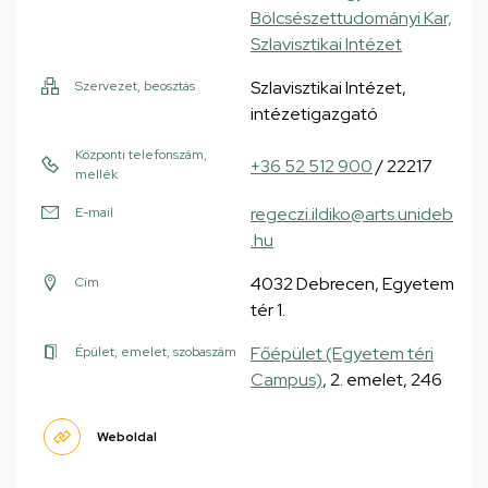
Bölcsészettudományi Kar,
Szlavisztikai Intézet
Szlavisztikai Intézet,
Szervezet, beosztás
intézetigazgató
Központi telefonszám,
+36 52 512 900
/ 22217
mellék
regeczi.ildiko@arts.unideb
E-mail
.hu
4032 Debrecen, Egyetem
Cím
tér 1.
Főépület (Egyetem téri
Épület, emelet, szobaszám
Campus)
, 2. emelet, 246
Weboldal