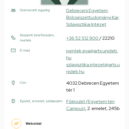
Debreceni Egyetem,
Szervezeti egység
Bölcsészettudományi Kar,
Szlavisztikai Intézet
Központi telefonszám,
+36 52 512 900
/ 22210
mellék
pentek.eva@arts.unideb.
E-mail
hu
szlavisztika.intezet@arts.u
nideb.hu
4032 Debrecen Egyetem
Cím
tér 1
Főépület (Egyetem téri
Épület, emelet, szobaszám
Campus)
, 2. emelet, 245b
Weboldal