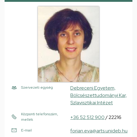
Debreceni Egyetem,
Szervezeti egység
Bölcsészettudományi Kar,
Szlavisztikai Intézet
Központi telefonszám,
+36 52 512 900
/ 22216
mellék
forian.eva@arts.unideb.hu
E-mail