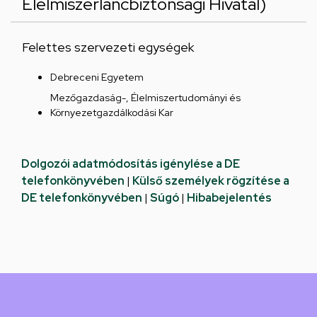
Élelmiszerláncbiztonsági Hivatal)
Felettes szervezeti egységek
Debreceni Egyetem
Mezőgazdaság-, Élelmiszertudományi és
Környezetgazdálkodási Kar
Dolgozói adatmódosítás igénylése a DE
telefonkönyvében
|
Külső személyek rögzítése a
DE telefonkönyvében
|
Súgó
|
Hibabejelentés