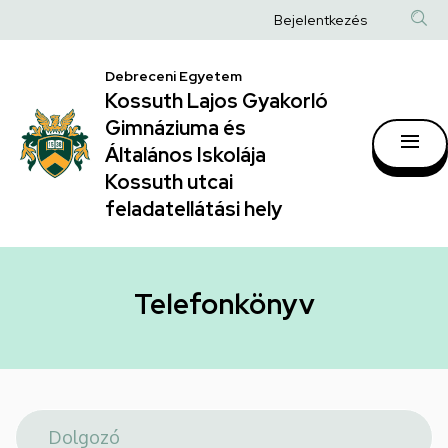
Telefonkönyv
Ugrás
Anonim
Bejelentkezés
a
|
Felhasználói
tartalomra
Kossuth
Debreceni Egyetem
fiók
Kossuth Lajos Gyakorló
Lajos
menüje
Gimnáziuma és
Gyakorló
Általános Iskolája
Gimnáziuma
Kossuth utcai
feladatellátási hely
és
Általános
Iskolája
Telefonkönyv
Kossuth
utcai
feladatellátási
hely