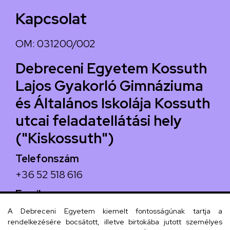
Kapcsolat
OM: 031200/002
Debreceni Egyetem Kossuth
Lajos Gyakorló Gimnáziuma
és Általános Iskolája Kossuth
utcai feladatellátási hely
("Kiskossuth")
Telefonszám
+36 52 518 616
Email
iskola@kossuth-alt.unideb.hu
A Debreceni Egyetem kiemelt fontosságúnak tartja a
rendelkezésére bocsátott, illetve birtokába jutott személyes
Cím