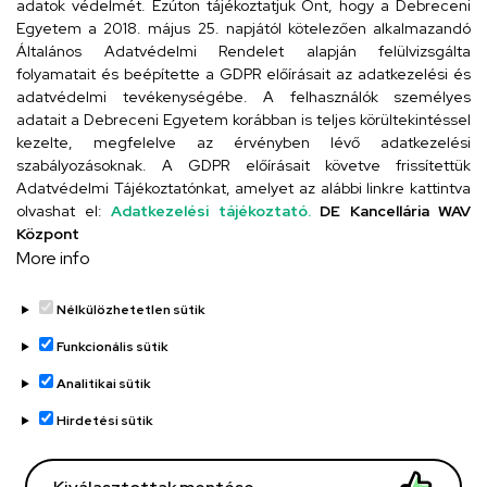
adatok védelmét. Ezúton tájékoztatjuk Önt, hogy a Debreceni
Egyetem a 2018. május 25. napjától kötelezően alkalmazandó
4024 Debrecen, Kossuth utca 33.
Általános Adatvédelmi Rendelet alapján felülvizsgálta
folyamatait és beépítette a GDPR előírásait az adatkezelési és
adatvédelmi tevékenységébe. A felhasználók személyes
adatait a Debreceni Egyetem korábban is teljes körültekintéssel
Szervezeti telefonkönyv
kezelte, megfelelve az érvényben lévő adatkezelési
szabályozásoknak. A GDPR előírásait követve frissítettük
Adatvédelmi Tájékoztatónkat, amelyet az alábbi linkre kattintva
olvashat el:
Adatkezelési tájékoztató.
DE Kancellária WAV
UD telefonkönyv
Központ
More info
Nélkülözhetetlen sütik
Funkcionális sütik
Analitikai sütik
Adatvédelem
Adatvédelem
Hirdetési sütik
Régi oldal