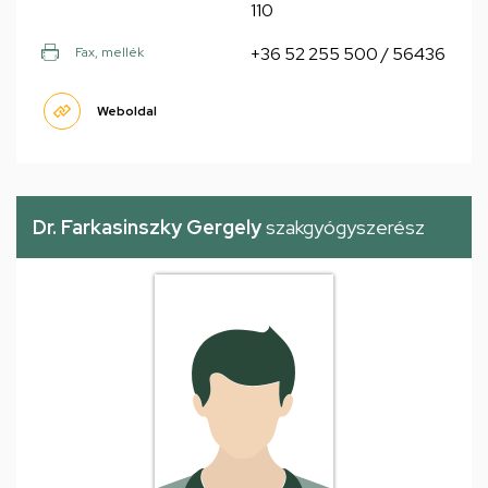
110
+36 52 255 500 / 56436
Fax, mellék
Weboldal
Dr. Farkasinszky Gergely
szakgyógyszerész