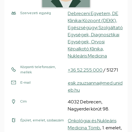
Debreceni Egyetem, DE
Szervezeti egység
Klinikai Központ (DEKK),
Egészségügyi Szolgáltató
Egységek, Diagnosztikai
Egységek, Orvosi
Képalkotó Klinika,
Nukleáris Medicina
Központi telefonszám,
+36 52 255 000
/ 51271
mellék
esik.zsuzsanna@med.unid
E-mail
eb.hu
4032 Debrecen,
Cím
Nagyerdei körút 98.
Onkológiai és Nukleáris
Épület, emelet, szobaszám
Medicina Tömb
, 1. emelet,