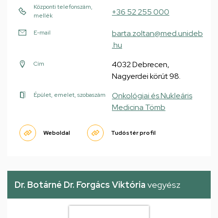
Központi telefonszám,
+36 52 255 000
mellék
barta.zoltan@med.unideb
E-mail
.hu
4032 Debrecen,
Cím
Nagyerdei körút 98.
Onkológiai és Nukleáris
Épület, emelet, szobaszám
Medicina Tömb
Weboldal
Tudóstér profil
Dr. Botárné Dr. Forgács Viktória
vegyész