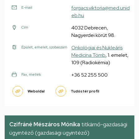
forgacs.viktoria@med.unid
E-mail
eb.hu
4032 Debrecen,
Cím
Nagyerdei körút 98.
Onkológiai és Nukleáris
Épület, emelet, szobaszám
Medicina Tömb
, 1. emelet,
109 (Radiokémia)
+36 52 255 500
Fax, mellék
Weboldal
Tudóstér profil
Czifráné Mészáros Mónika
titkárnő-gazdasági
ügyintéző (gazdasági ügyintéző)