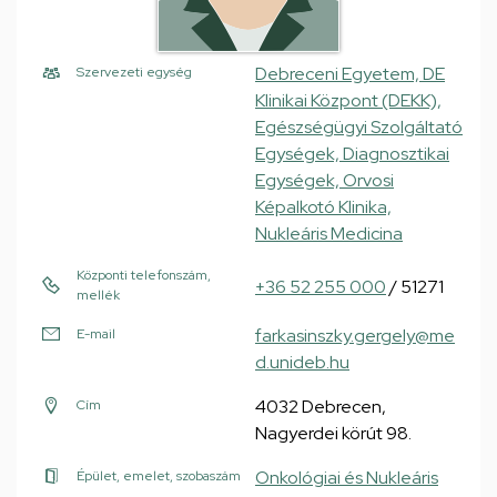
Debreceni Egyetem, DE
Szervezeti egység
Klinikai Központ (DEKK),
Egészségügyi Szolgáltató
Egységek, Diagnosztikai
Egységek, Orvosi
Képalkotó Klinika,
Nukleáris Medicina
Központi telefonszám,
+36 52 255 000
/ 51271
mellék
farkasinszky.gergely@me
E-mail
d.unideb.hu
4032 Debrecen,
Cím
Nagyerdei körút 98.
Onkológiai és Nukleáris
Épület, emelet, szobaszám