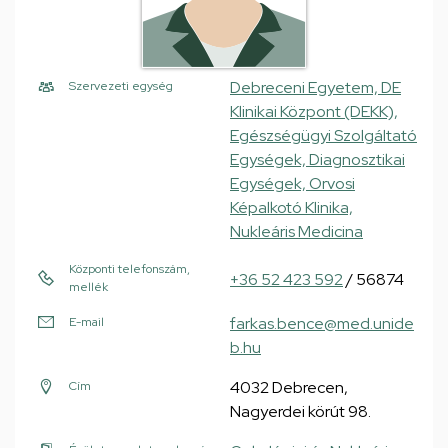
Debreceni Egyetem, DE
Szervezeti egység
Klinikai Központ (DEKK),
Egészségügyi Szolgáltató
Egységek, Diagnosztikai
Egységek, Orvosi
Képalkotó Klinika,
Nukleáris Medicina
Központi telefonszám,
+36 52 423 592
/ 56874
mellék
farkas.bence@med.unide
E-mail
b.hu
4032 Debrecen,
Cím
Nagyerdei körút 98.