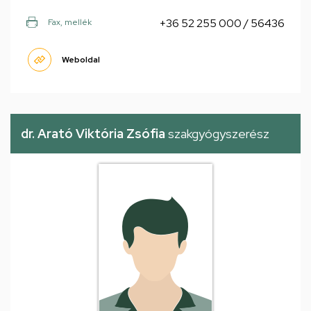
+36 52 255 000 / 56436
Fax, mellék
Weboldal
dr. Arató Viktória Zsófia
szakgyógyszerész