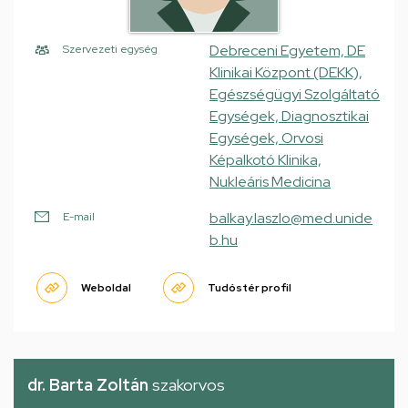
Debreceni Egyetem, DE
Szervezeti egység
Klinikai Központ (DEKK),
Egészségügyi Szolgáltató
Egységek, Diagnosztikai
Egységek, Orvosi
Képalkotó Klinika,
Nukleáris Medicina
balkay.laszlo@med.unide
E-mail
b.hu
Weboldal
Tudóstér profil
dr. Barta Zoltán
szakorvos