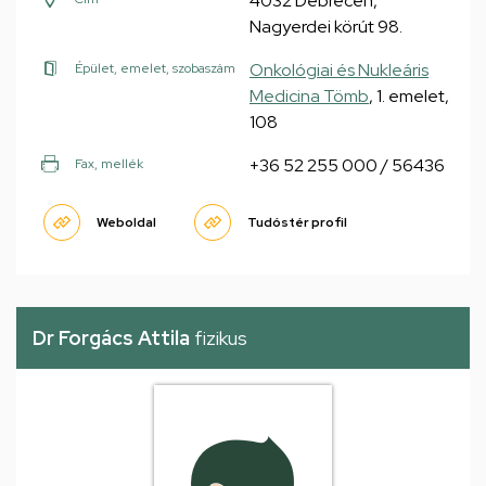
4032 Debrecen,
Nagyerdei körút 98.
Onkológiai és Nukleáris
Épület, emelet, szobaszám
Medicina Tömb
, 1. emelet,
108
+36 52 255 000 / 56436
Fax, mellék
Weboldal
Tudóstér profil
Dr Forgács Attila
fizikus