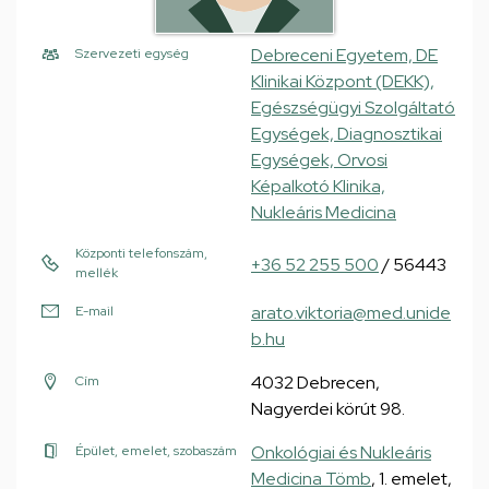
Debreceni Egyetem, DE
Szervezeti egység
Klinikai Központ (DEKK),
Egészségügyi Szolgáltató
Egységek, Diagnosztikai
Egységek, Orvosi
Képalkotó Klinika,
Nukleáris Medicina
Központi telefonszám,
+36 52 255 500
/ 56443
mellék
arato.viktoria@med.unide
E-mail
b.hu
4032 Debrecen,
Cím
Nagyerdei körút 98.
Onkológiai és Nukleáris
Épület, emelet, szobaszám
Medicina Tömb
, 1. emelet,