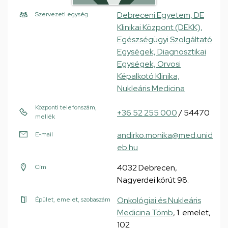
Debreceni Egyetem, DE
Szervezeti egység
Klinikai Központ (DEKK),
Egészségügyi Szolgáltató
Egységek, Diagnosztikai
Egységek, Orvosi
Képalkotó Klinika,
Nukleáris Medicina
Központi telefonszám,
+36 52 255 000
/ 54470
mellék
andirko.monika@med.unid
E-mail
eb.hu
4032 Debrecen,
Cím
Nagyerdei körút 98.
Onkológiai és Nukleáris
Épület, emelet, szobaszám
Medicina Tömb
, 1. emelet,
102