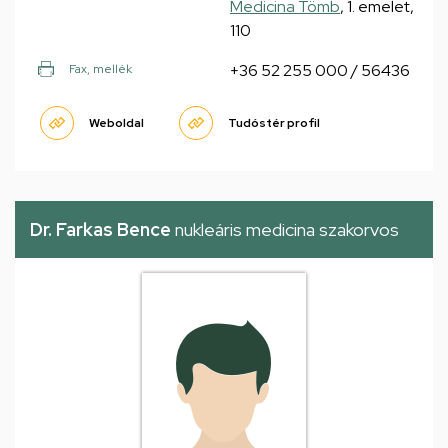
Medicina Tömb
, 1. emelet,
110
+36 52 255 000 / 56436
Fax, mellék
Weboldal
Tudóstér profil
Dr. Farkas Bence
nukleáris medicina szakorvos