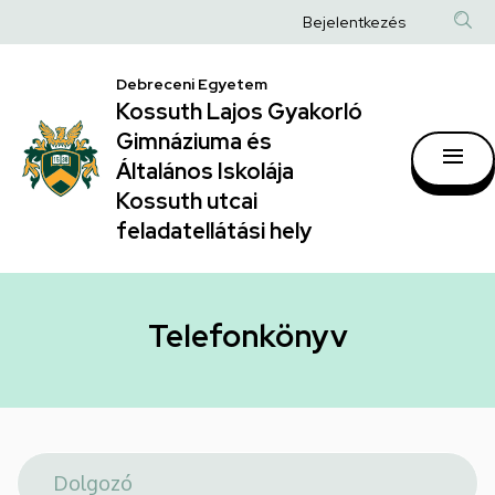
Telefonkönyv
Ugrás
Anonim
Bejelentkezés
a
|
Felhasználói
tartalomra
Kossuth
Debreceni Egyetem
fiók
Kossuth Lajos Gyakorló
Lajos
menüje
Gimnáziuma és
Gyakorló
Általános Iskolája
Gimnáziuma
Kossuth utcai
feladatellátási hely
és
Általános
Iskolája
Telefonkönyv
Kossuth
utcai
feladatellátási
hely