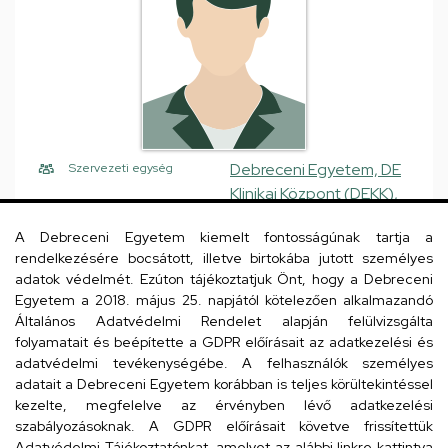
Debreceni Egyetem, DE
Szervezeti egység
Klinikai Központ (DEKK),
Egészségügyi Szolgáltató
A Debreceni Egyetem kiemelt fontosságúnak tartja a
Egységek, Diagnosztikai
rendelkezésére bocsátott, illetve birtokába jutott személyes
Egységek, Orvosi
adatok védelmét. Ezúton tájékoztatjuk Önt, hogy a Debreceni
Képalkotó Klinika,
Egyetem a 2018. május 25. napjától kötelezően alkalmazandó
Nukleáris Medicina
Általános Adatvédelmi Rendelet alapján felülvizsgálta
folyamatait és beépítette a GDPR előírásait az adatkezelési és
Központi telefonszám,
+36 52 255 000
/ 51445
adatvédelmi tevékenységébe. A felhasználók személyes
mellék
adatait a Debreceni Egyetem korábban is teljes körültekintéssel
forgacs.attila@med.unide
kezelte, megfelelve az érvényben lévő adatkezelési
E-mail
szabályozásoknak. A GDPR előírásait követve frissítettük
b.hu
Adatvédelmi Tájékoztatónkat, amelyet az alábbi linkre kattintva