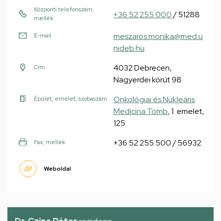
Központi telefonszám,
+36 52 255 000
/ 51288
mellék
meszaros.monika@med.u
E-mail
nideb.hu
4032 Debrecen,
Cím
Nagyerdei körút 98.
Onkológiai és Nukleáris
Épület, emelet, szobaszám
Medicina Tömb
, 1. emelet,
125
+36 52 255 500 / 56932
Fax, mellék
Weboldal