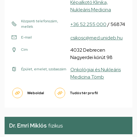
Képalkotó Klinika,
Nukleáris Medicina
Központi telefonszám,
+36 52 255 000
/ 56874
mellék
csikosc@med.unideb.hu
E-mail
4032 Debrecen
Cím
Nagyerdei körút 98
Onkológiai és Nukleáris
Épület, emelet, szobaszám
Medicina Tömb
Weboldal
Tudóstér profil
Dr. Emri Miklós
fizikus