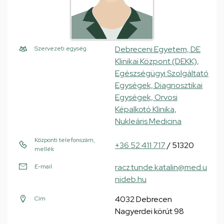
Debreceni Egyetem, DE
Szervezeti egység
Klinikai Központ (DEKK),
Egészségügyi Szolgáltató
Egységek, Diagnosztikai
Egységek, Orvosi
Képalkotó Klinika,
Nukleáris Medicina
Központi telefonszám,
+36 52 411 717
/ 51320
mellék
racz.tunde.katalin@med.u
E-mail
nideb.hu
4032 Debrecen
Cím
Nagyerdei körút 98