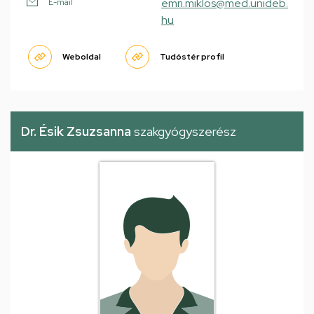
emri.miklos@med.unideb.
E-mail
hu
Weboldal
Tudóstér profil
Dr. Ésik Zsuzsanna
szakgyógyszerész