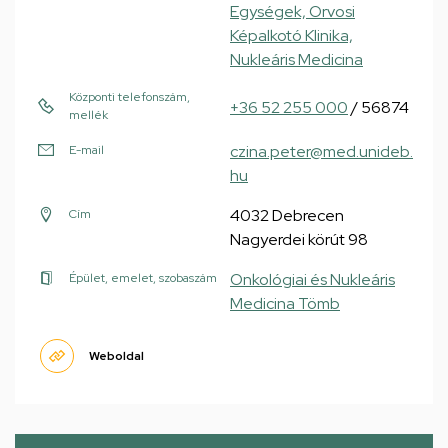
Egységek, Orvosi
Képalkotó Klinika,
Nukleáris Medicina
Központi telefonszám,
+36 52 255 000
/ 56874
mellék
czina.peter@med.unideb.
E-mail
hu
4032 Debrecen
Cím
Nagyerdei körút 98
Onkológiai és Nukleáris
Épület, emelet, szobaszám
Medicina Tömb
Weboldal