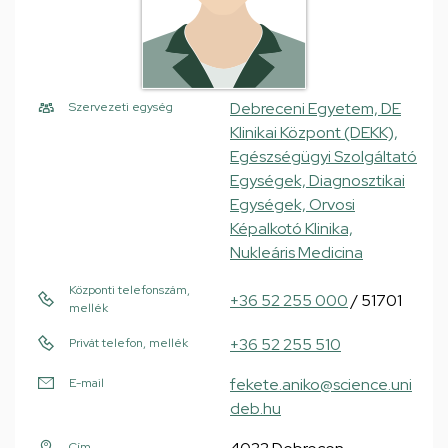
Debreceni Egyetem, DE
Szervezeti egység
Klinikai Központ (DEKK),
Egészségügyi Szolgáltató
Egységek, Diagnosztikai
Egységek, Orvosi
Képalkotó Klinika,
Nukleáris Medicina
Központi telefonszám,
+36 52 255 000
/ 51701
mellék
+36 52 255 510
Privát telefon, mellék
fekete.aniko@science.uni
E-mail
deb.hu
Cím