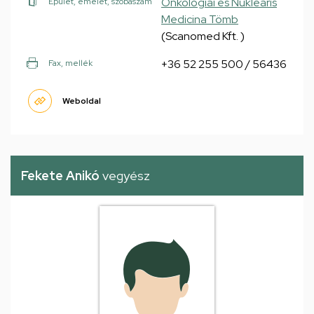
Onkológiai és Nukleáris
Épület, emelet, szobaszám
Medicina Tömb
(Scanomed Kft. )
+36 52 255 500 / 56436
Fax, mellék
Weboldal
Fekete Anikó
vegyész