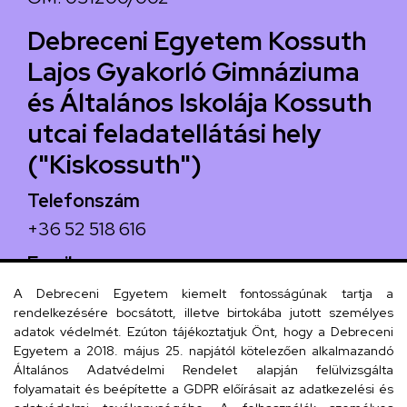
Debreceni Egyetem Kossuth
Lajos Gyakorló Gimnáziuma
és Általános Iskolája Kossuth
utcai feladatellátási hely
("Kiskossuth")
Telefonszám
+36 52 518 616
Email
iskola@kossuth-alt.unideb.hu
A Debreceni Egyetem kiemelt fontosságúnak tartja a
rendelkezésére bocsátott, illetve birtokába jutott személyes
Cím
adatok védelmét. Ezúton tájékoztatjuk Önt, hogy a Debreceni
Egyetem a 2018. május 25. napjától kötelezően alkalmazandó
4024 Debrecen, Kossuth utca 33.
Általános Adatvédelmi Rendelet alapján felülvizsgálta
folyamatait és beépítette a GDPR előírásait az adatkezelési és