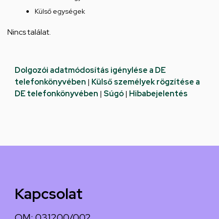
Külső egységek
Nincs találat.
Dolgozói adatmódosítás igénylése a DE
telefonkönyvében
|
Külső személyek rögzítése a
DE telefonkönyvében
|
Súgó
|
Hibabejelentés
Kapcsolat
OM: 031200/002