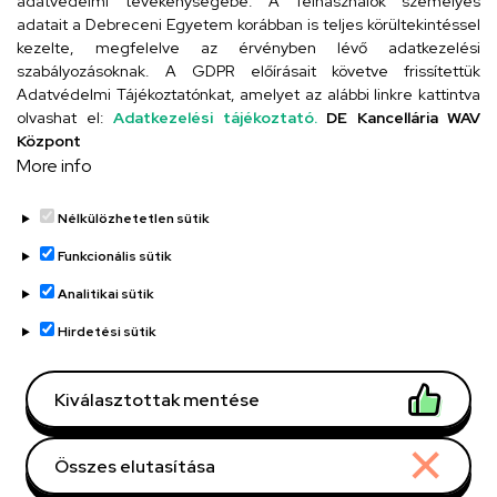
adatvédelmi tevékenységébe. A felhasználók személyes
adatait a Debreceni Egyetem korábban is teljes körültekintéssel
Szervezeti telefonkönyv
kezelte, megfelelve az érvényben lévő adatkezelési
szabályozásoknak. A GDPR előírásait követve frissítettük
Adatvédelmi Tájékoztatónkat, amelyet az alábbi linkre kattintva
olvashat el:
Adatkezelési tájékoztató.
DE Kancellária WAV
UD telefonkönyv
Központ
More info
Nélkülözhetetlen sütik
Funkcionális sütik
Analitikai sütik
Adatvédelem
Adatvédelem
Hirdetési sütik
Régi oldal
Kiválasztottak mentése
Technikai információk
Összes elutasítása
Copyright © 2026 Unideb