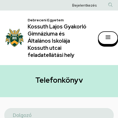
Telefonkönyv
Ugrás
Anonim
Bejelentkezés
a
|
Felhasználói
tartalomra
Kossuth
Debreceni Egyetem
fiók
Kossuth Lajos Gyakorló
Lajos
menüje
Gimnáziuma és
Gyakorló
Általános Iskolája
Gimnáziuma
Kossuth utcai
feladatellátási hely
és
Általános
Iskolája
Telefonkönyv
Kossuth
utcai
feladatellátási
hely