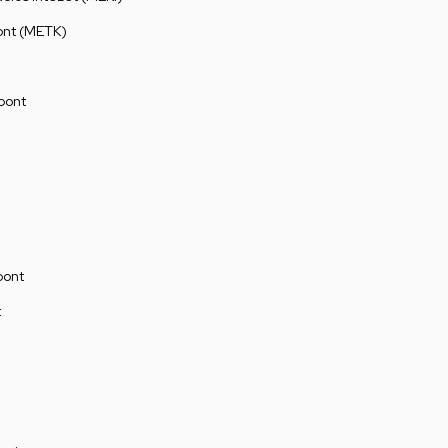
ont (METK)
pont
pont
t