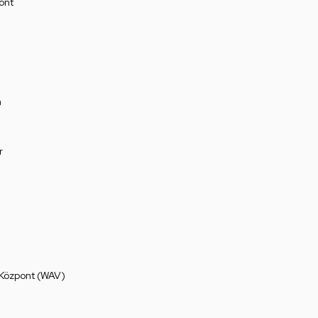
ont
a
r
 Központ (WAV)