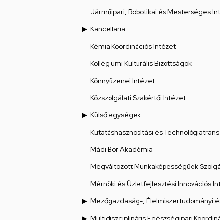
Járműipari, Robotikai és Mesterséges Int
Kancellária
Kémia Koordinációs Intézet
Kollégiumi Kulturális Bizottságok
Könnyűzenei Intézet
Közszolgálati Szakértői Intézet
Külső egységek
Kutatáshasznosítási és Technológiatrans
Mádi Bor Akadémia
Megváltozott Munkaképességűek Szolgál
Mérnöki és Üzletfejlesztési Innovációs In
Mezőgazdaság-, Élelmiszertudományi és
Multidiszciplináris Egészségipari Koordin