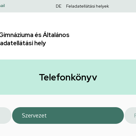
Felső
ail
DE
Feladatellátási helyek
navigáció
Gimnáziuma és Általános
adatellátási hely
Telefonkönyv