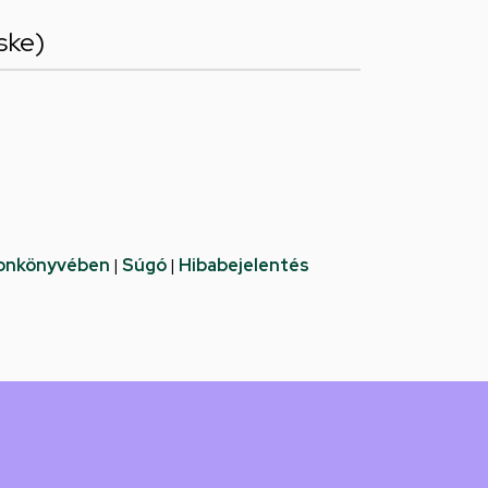
ske)
fonkönyvében
|
Súgó
|
Hibabejelentés