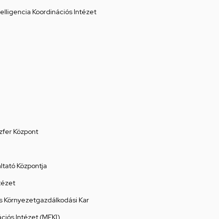
elligencia Koordinációs Intézet
zfer Központ
tató Központja
tézet
 Környezetgazdálkodási Kar
ációs Intézet (MEKI)