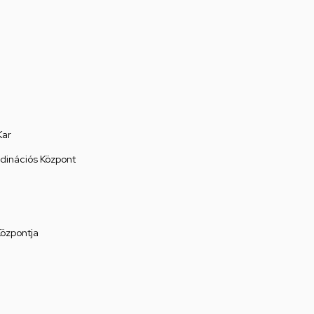
Kar
rdinációs Központ
Központja