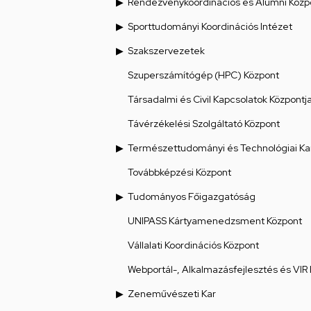
Rendezvénykoordinációs és Alumni Közp
Sporttudományi Koordinációs Intézet
Szakszervezetek
Szuperszámítógép (HPC) Központ
Társadalmi és Civil Kapcsolatok Központj
Távérzékelési Szolgáltató Központ
Természettudományi és Technológiai Ka
Továbbképzési Központ
Tudományos Főigazgatóság
UNIPASS Kártyamenedzsment Központ
Vállalati Koordinációs Központ
Webportál-, Alkalmazásfejlesztés és VIR
Zeneművészeti Kar