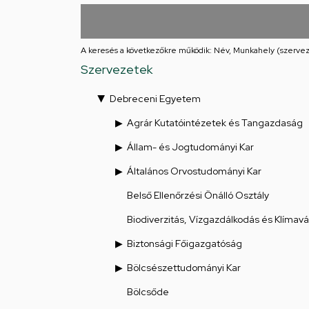
utcai
feladatellátási
A keresés a következőkre működik: Név, Munkahely (szervez
hely
Szervezetek
Debreceni Egyetem
Agrár Kutatóintézetek és Tangazdaság
Állam- és Jogtudományi Kar
Általános Orvostudományi Kar
Belső Ellenőrzési Önálló Osztály
Biodiverzitás, Vízgazdálkodás és Klímav
Biztonsági Főigazgatóság
Bölcsészettudományi Kar
Bölcsőde