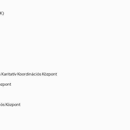
K)
Karitatív Koordinációs Központ
özpont
ós Központ