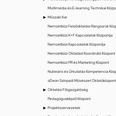
Multimédia és E-learning Technikai Közp
Műszaki Kar
Nemzetközi Felsőoktatási Rangsorok Köz
Nemzetközi K+F Kapcsolatok Központja
Nemzetközi Kapcsolatok Központja
Nemzetközi Oktatást Koordináló Központ
Nemzetközi PR és Marketing Központ
Nukleáris és Űrkutatás Kompetencia Köz
oDeon Színpadi Művészet Oktatóközpon
Oktatási Főigazgatóság
Pedagógusképző Központ
Projektszervezetek