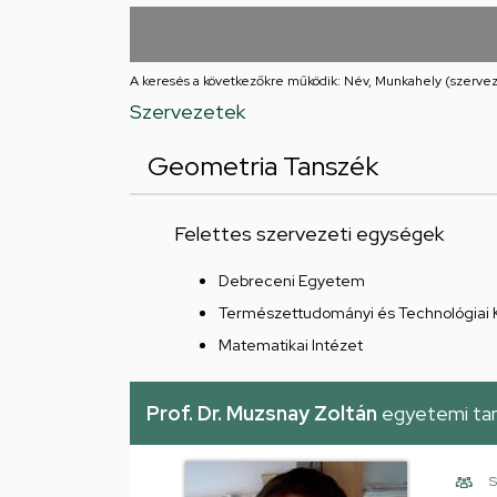
utcai
feladatellátási
A keresés a következőkre működik: Név, Munkahely (szervez
hely
Szervezetek
Geometria Tanszék
Felettes szervezeti egységek
Debreceni Egyetem
Természettudományi és Technológiai 
Matematikai Intézet
Prof. Dr. Muzsnay Zoltán
egyetemi ta
S