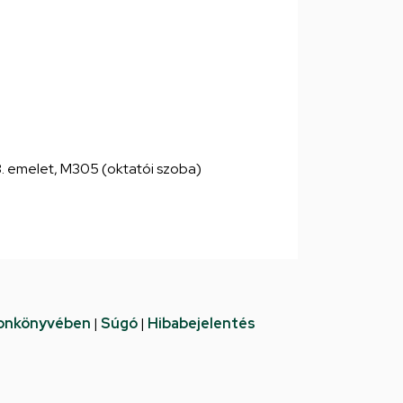
 3. emelet, M305 (oktatói szoba)
fonkönyvében
|
Súgó
|
Hibabejelentés