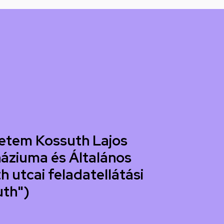
etem Kossuth Lajos
áziuma és Általános
h utcai feladatellátási
uth")