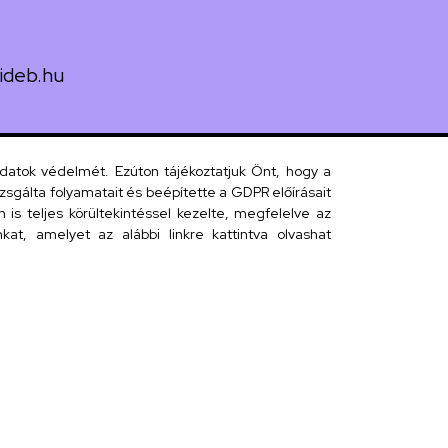
ideb.hu
uth utca 33.
adatok védelmét. Ezúton tájékoztatjuk Önt, hogy a
sgálta folyamatait és beépítette a GDPR előírásait
s teljes körültekintéssel kezelte, megfelelve az
 telefonkönyv
at, amelyet az alábbi linkre kattintva olvashat
efonkönyv