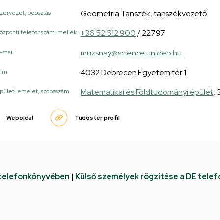
Geometria Tanszék, tanszékvezető
zervezet, beosztás
+36 52 512 900
/ 22797
özponti telefonszám, mellék
muzsnay@science.unideb.hu
-mail
4032 Debrecen Egyetem tér 1
Cím
Matematikai és Földtudományi épület
,
pület, emelet, szobaszám
Weboldal
Tudóstér profil
 telefonkönyvében
|
Külső személyek rögzítése a DE tele