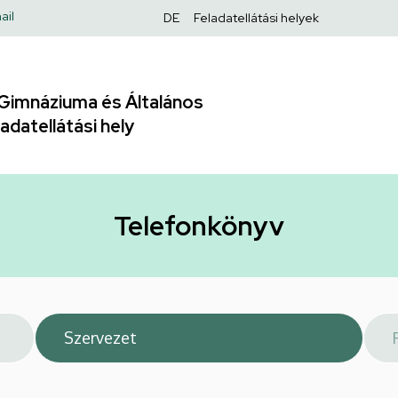
Felső
ail
DE
Feladatellátási helyek
navigáció
Gimnáziuma és Általános
adatellátási hely
Telefonkönyv