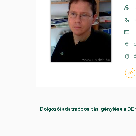
S
K
E
É
Dolgozói adatmódosítás igénylése a DE