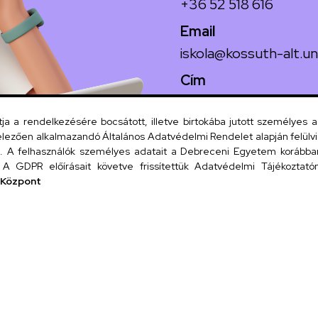
+36 52 518 616
Email
iskola@kossuth-alt.un
Cím
4024 Debrecen, Koss
 a rendelkezésére bocsátott, illetve birtokába jutott személyes 
lezően alkalmazandó Általános Adatvédelmi Rendelet alapján felülviz
A felhasználók személyes adatait a Debreceni Egyetem korábban i
Szervezeti
A GDPR előírásait követve frissítettük Adatvédelmi Tájékoztatónk
 Központ
UD tel