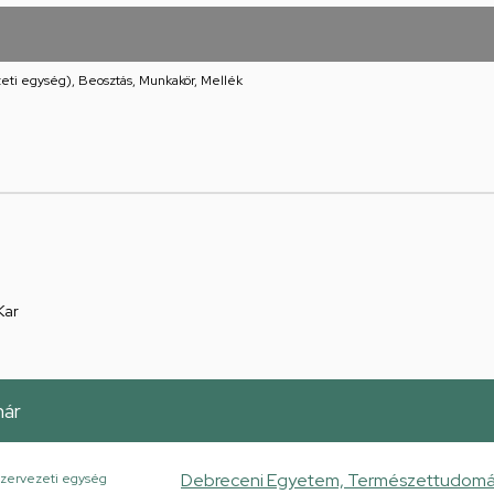
eti egység), Beosztás, Munkakör, Mellék
Kar
nár
Debreceni Egyetem, Természettudományi
zervezeti egység