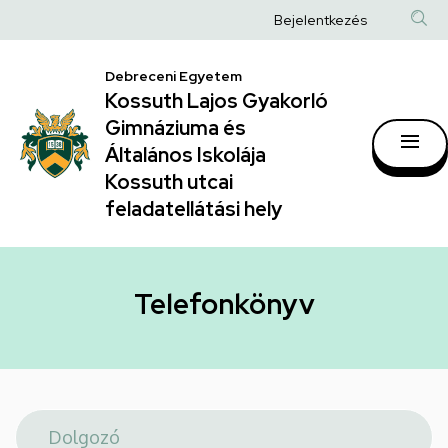
Telefonkönyv
Ugrás
Anonim
Bejelentkezés
a
|
Felhasználói
tartalomra
Kossuth
Debreceni Egyetem
fiók
Kossuth Lajos Gyakorló
Lajos
menüje
Gimnáziuma és
Gyakorló
Általános Iskolája
Gimnáziuma
Kossuth utcai
feladatellátási hely
és
Általános
Iskolája
Telefonkönyv
Kossuth
utcai
feladatellátási
hely