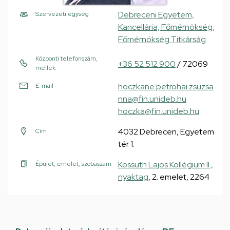
Debreceni Egyetem,
Szervezeti egység
Kancellária, Főmérnökség,
Főmérnökség Titkárság
Központi telefonszám,
+36 52 512 900
/ 72069
mellék
hoczkane.petrohai.zsuzsa
E-mail
nna@fin.unideb.hu
hoczka@fin.unideb.hu
4032 Debrecen, Egyetem
Cím
tér 1.
Kossuth Lajos Kollégium II.,
Épület, emelet, szobaszám
nyaktag
, 2. emelet, 2264