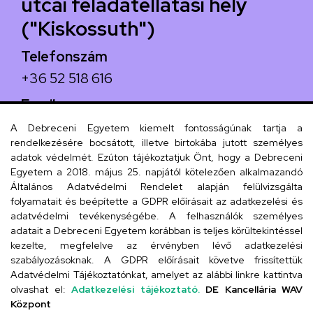
utcai feladatellátási hely
("Kiskossuth")
Telefonszám
+36 52 518 616
Email
iskola@kossuth-alt.unideb.hu
A Debreceni Egyetem kiemelt fontosságúnak tartja a
rendelkezésére bocsátott, illetve birtokába jutott személyes
Cím
adatok védelmét. Ezúton tájékoztatjuk Önt, hogy a Debreceni
Egyetem a 2018. május 25. napjától kötelezően alkalmazandó
4024 Debrecen, Kossuth utca 33.
Általános Adatvédelmi Rendelet alapján felülvizsgálta
folyamatait és beépítette a GDPR előírásait az adatkezelési és
adatvédelmi tevékenységébe. A felhasználók személyes
adatait a Debreceni Egyetem korábban is teljes körültekintéssel
Szervezeti telefonkönyv
kezelte, megfelelve az érvényben lévő adatkezelési
szabályozásoknak. A GDPR előírásait követve frissítettük
Adatvédelmi Tájékoztatónkat, amelyet az alábbi linkre kattintva
olvashat el:
Adatkezelési tájékoztató.
DE Kancellária WAV
UD telefonkönyv
Központ