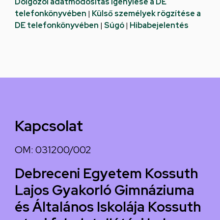
Dolgozói adatmódosítás igénylése a DE
telefonkönyvében
|
Külső személyek rögzítése a
DE telefonkönyvében
|
Súgó
|
Hibabejelentés
Kapcsolat
OM: 031200/002
Debreceni Egyetem Kossuth
Lajos Gyakorló Gimnáziuma
és Általános Iskolája Kossuth