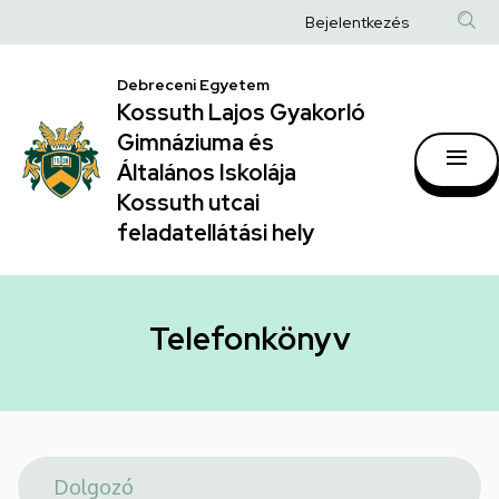
Telefonkönyv
Ugrás
Anonim
Bejelentkezés
a
|
Felhasználói
tartalomra
Kossuth
Debreceni Egyetem
fiók
Kossuth Lajos Gyakorló
Lajos
menüje
Gimnáziuma és
Gyakorló
Általános Iskolája
Gimnáziuma
Kossuth utcai
feladatellátási hely
és
Általános
Iskolája
Telefonkönyv
Kossuth
utcai
feladatellátási
hely