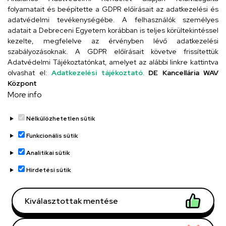
folyamatait és beépítette a GDPR előírásait az adatkezelési és
adatvédelmi tevékenységébe. A felhasználók személyes
adatait a Debreceni Egyetem korábban is teljes körültekintéssel
Szervezeti telefonkönyv
kezelte, megfelelve az érvényben lévő adatkezelési
szabályozásoknak. A GDPR előírásait követve frissítettük
Adatvédelmi Tájékoztatónkat, amelyet az alábbi linkre kattintva
olvashat el:
Adatkezelési tájékoztató.
DE Kancellária WAV
UD telefonkönyv
Központ
More info
Nélkülözhetetlen sütik
Funkcionális sütik
Analitikai sütik
Adatvédelem
Adatvédelem
Hirdetési sütik
Régi oldal
Kiválasztottak mentése
Technikai információk