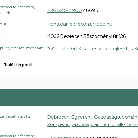
özponti telefonszám,
+36 52 512 900
/ 86918
ellék
frona.daniel@econ.unideb.hu
-mail
4032 Debrecen Böszörményi út 138
Cím
"Q" épület GTK Táj- és Vidékfejlesztési 
pület, emelet, szobaszám
Tudóstér profil
Debreceni Egyetem, Gazdaságtudományi K
zervezeti egység
Környezetgazdaságtan nem önálló Tans
özponti telefonszám,