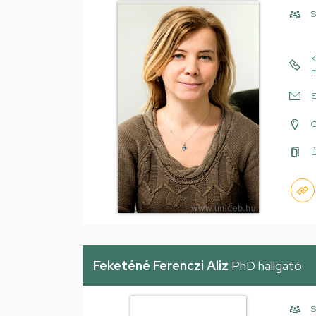
S
K
m
E
É
Feketéné Ferenczi Aliz
PhD hallgató
S