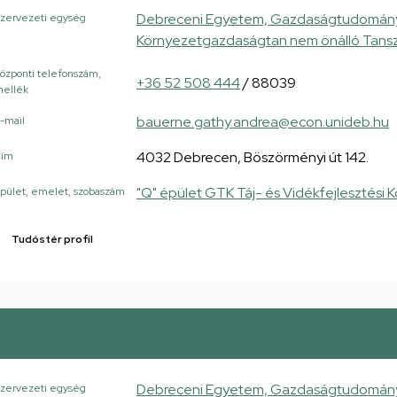
Debreceni Egyetem, Gazdaságtudományi K
zervezeti egység
Környezetgazdaságtan nem önálló Tans
özponti telefonszám,
+36 52 508 444
/ 88039
ellék
bauerne.gathy.andrea@econ.unideb.hu
-mail
4032 Debrecen, Böszörményi út 142.
Cím
"Q" épület GTK Táj- és Vidékfejlesztési 
pület, emelet, szobaszám
Tudóstér profil
Debreceni Egyetem, Gazdaságtudományi K
zervezeti egység