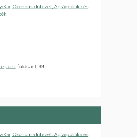
ar, Ökonómia Intézet, Agrárpolitika és
zék
Központ
, földszint, 38
ar, Ökonómia Intézet, Agrárpolitika és