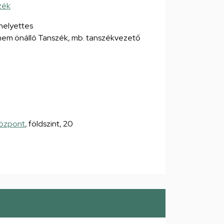
zék
helyettes
nem önálló Tanszék, mb. tanszékvezető
Központ
, földszint, 20