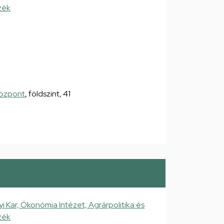
zék
Központ
, földszint, 41
ar, Ökonómia Intézet, Agrárpolitika és
zék