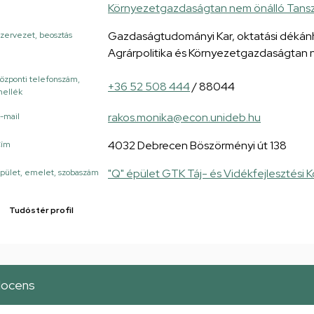
Környezetgazdaságtan nem önálló Tans
Gazdaságtudományi Kar, oktatási dékán
zervezet, beosztás
Agrárpolitika és Környezetgazdaságtan 
özponti telefonszám,
+36 52 508 444
/ 88044
ellék
rakos.monika@econ.unideb.hu
-mail
4032 Debrecen Böszörményi út 138
Cím
"Q" épület GTK Táj- és Vidékfejlesztési 
pület, emelet, szobaszám
Tudóstér profil
docens