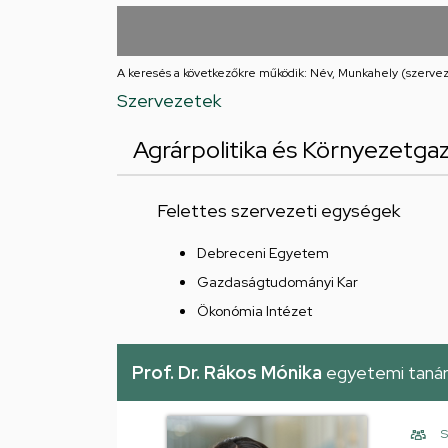
utcai
feladatellátási
A keresés a következőkre működik: Név, Munkahely (szervez
hely
Szervezetek
Agrárpolitika és Környezetga
Felettes szervezeti egységek
Debreceni Egyetem
Gazdaságtudományi Kar
Ökonómia Intézet
Prof. Dr. Rákos Mónika
egyetemi taná
S