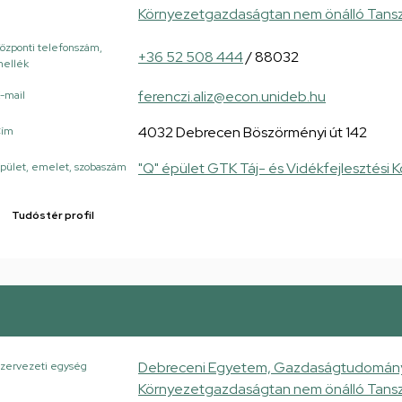
Környezetgazdaságtan nem önálló Tans
özponti telefonszám,
+36 52 508 444
/ 88032
ellék
ferenczi.aliz@econ.unideb.hu
-mail
4032 Debrecen Böszörményi út 142
Cím
"Q" épület GTK Táj- és Vidékfejlesztési 
pület, emelet, szobaszám
Tudóstér profil
Debreceni Egyetem, Gazdaságtudományi K
zervezeti egység
Környezetgazdaságtan nem önálló Tans