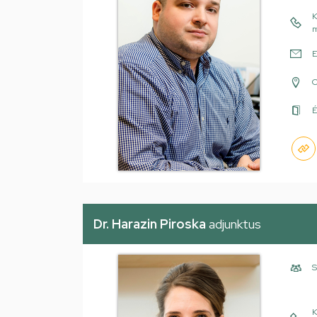
K
m
E
É
Dr. Harazin Piroska
adjunktus
S
K