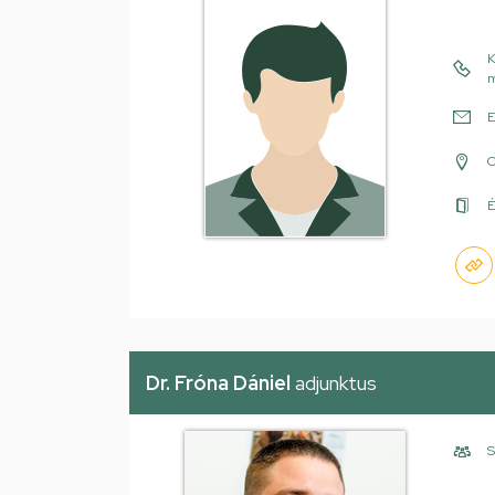
K
m
E
É
Dr. Fróna Dániel
adjunktus
S