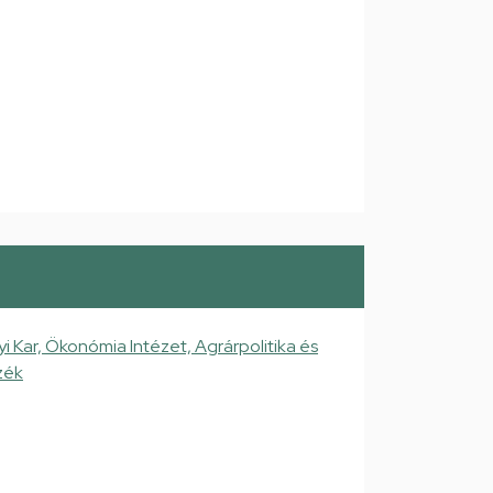
ar, Ökonómia Intézet, Agrárpolitika és
zék