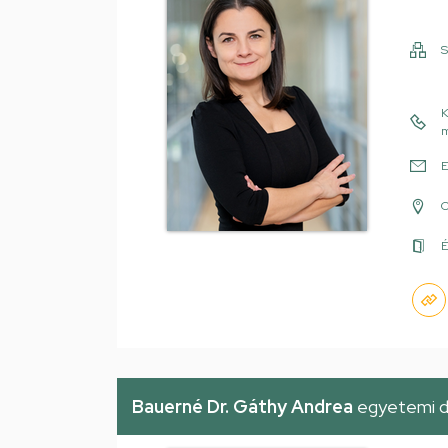
S
K
m
E
É
Bauerné Dr. Gáthy Andrea
egyetemi 