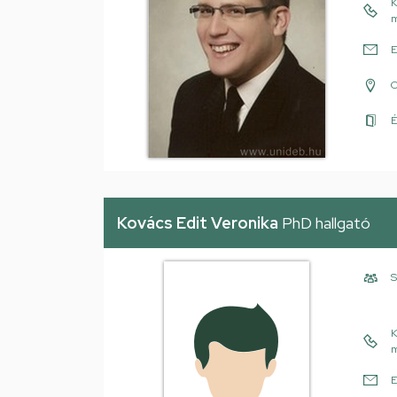
K
m
E
É
Kovács Edit Veronika
PhD hallgató
S
K
m
E