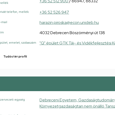
+36 52 512 900
/ 86947, 88332
ellék
+36 52 526 947
rivát telefon, mellék
harazin.piroska@econ.unideb.hu
-mail
4032 Debrecen Böszörményi út 138
Cím
"Q" épület GTK Táj- és Vidékfejlesztési 
pület, emelet, szobaszám
Tudóstér profil
Debreceni Egyetem, Gazdaságtudományi K
zervezeti egység
Környezetgazdaságtan nem önálló Tans