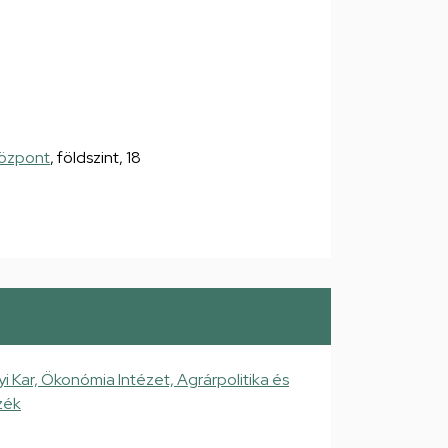
Központ
, földszint, 18
ar, Ökonómia Intézet, Agrárpolitika és
zék