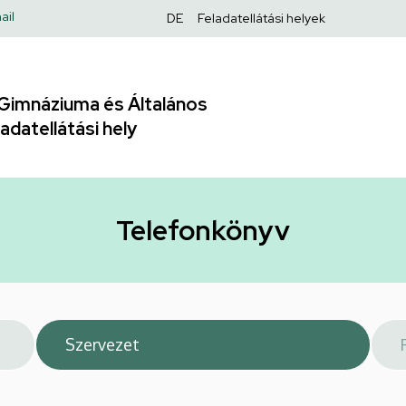
Felső
ail
DE
Feladatellátási helyek
navigáció
Gimnáziuma és Általános
adatellátási hely
Telefonkönyv