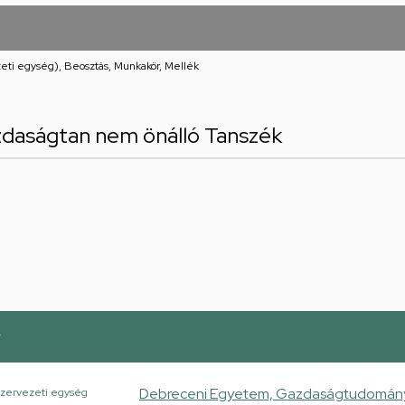
eti egység), Beosztás, Munkakör, Mellék
zdaságtan nem önálló Tanszék
r
Debreceni Egyetem, Gazdaságtudományi K
zervezeti egység