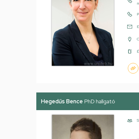
m
P
E
É
Hegedűs Bence
PhD hallgató
S