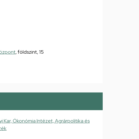
Központ
, földszint, 15
ar, Ökonómia Intézet, Agrárpolitika és
zék