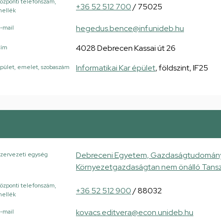
özponti telefonszám,
+36 52 512 700
/ 75025
ellék
hegedus.bence@inf.unideb.hu
-mail
4028 Debrecen Kassai út 26
Cím
Informatikai Kar épület
, földszint, IF25
pület, emelet, szobaszám
Debreceni Egyetem, Gazdaságtudományi K
zervezeti egység
Környezetgazdaságtan nem önálló Tans
özponti telefonszám,
+36 52 512 900
/ 88032
ellék
kovacs.editvera@econ.unideb.hu
-mail