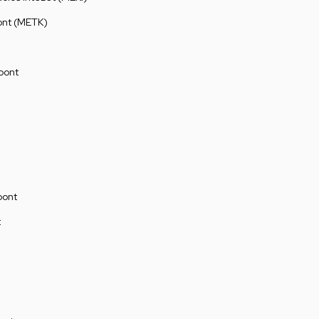
ont (METK)
pont
pont
t