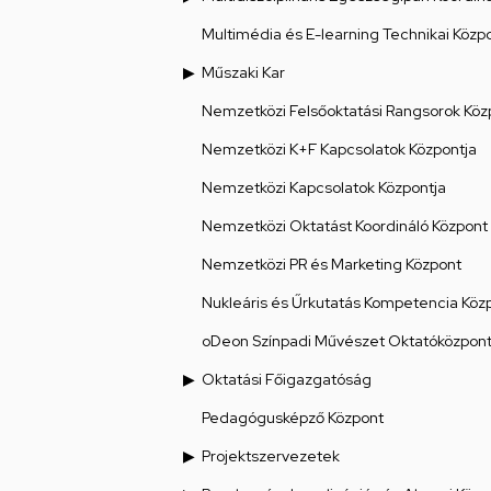
Multimédia és E-learning Technikai Közp
Műszaki Kar
Nemzetközi Felsőoktatási Rangsorok Köz
Nemzetközi K+F Kapcsolatok Központja
Nemzetközi Kapcsolatok Központja
Nemzetközi Oktatást Koordináló Központ
Nemzetközi PR és Marketing Központ
Nukleáris és Űrkutatás Kompetencia Köz
oDeon Színpadi Művészet Oktatóközpon
Oktatási Főigazgatóság
Pedagógusképző Központ
Projektszervezetek