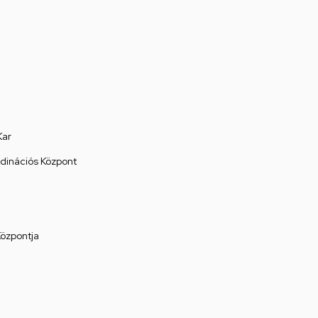
Kar
rdinációs Központ
Központja