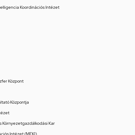
elligencia Koordinációs Intézet
zfer Központ
tató Központja
tézet
 Környezetgazdálkodási Kar
ációs Intézet (MEKI)