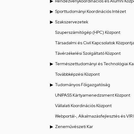
Rendezvénykoordinációs és Alumni Közp
Sporttudományi Koordinációs Intézet
Szakszervezetek
Szuperszámítógép (HPC) Központ
Társadalmi és Civil Kapcsolatok Központj
Távérzékelési Szolgáltató Központ
Természettudományi és Technológiai Ka
Továbbképzési Központ
Tudományos Főigazgatóság
UNIPASS Kártyamenedzsment Központ
Vállalati Koordinációs Központ
Webportál-, Alkalmazásfejlesztés és VIR
Zeneművészeti Kar