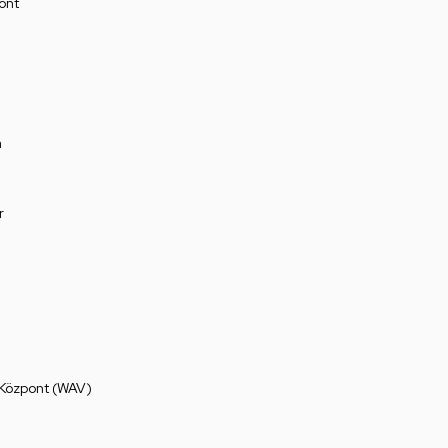
ont
a
r
 Központ (WAV)