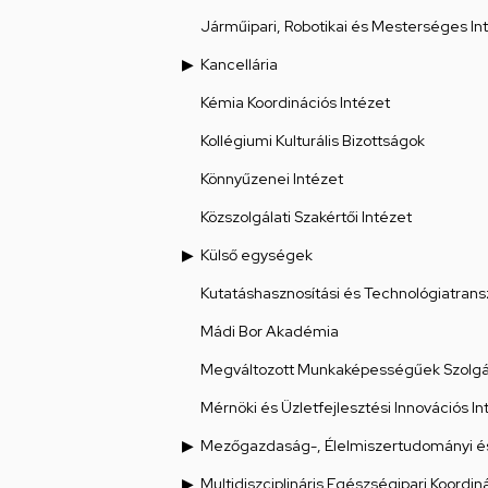
Járműipari, Robotikai és Mesterséges Int
Kancellária
Kémia Koordinációs Intézet
Kollégiumi Kulturális Bizottságok
Könnyűzenei Intézet
Közszolgálati Szakértői Intézet
Külső egységek
Kutatáshasznosítási és Technológiatrans
Mádi Bor Akadémia
Megváltozott Munkaképességűek Szolgál
Mérnöki és Üzletfejlesztési Innovációs In
Mezőgazdaság-, Élelmiszertudományi és
Multidiszciplináris Egészségipari Koordin