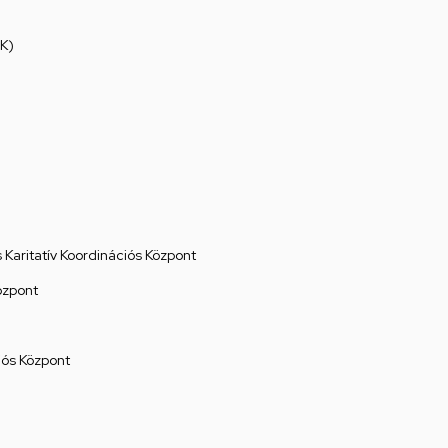
K)
Karitatív Koordinációs Központ
özpont
ós Központ