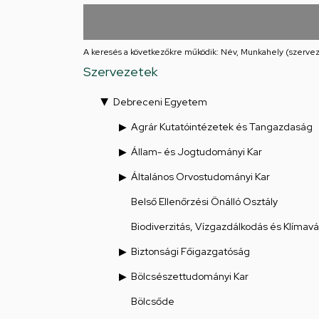
utcai
feladatellátási
A keresés a következőkre működik: Név, Munkahely (szervez
hely
Szervezetek
Debreceni Egyetem
Agrár Kutatóintézetek és Tangazdaság
Állam- és Jogtudományi Kar
Általános Orvostudományi Kar
Belső Ellenőrzési Önálló Osztály
Biodiverzitás, Vízgazdálkodás és Klímav
Biztonsági Főigazgatóság
Bölcsészettudományi Kar
Bölcsőde