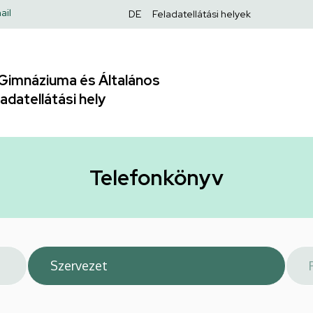
Felső
ail
DE
Feladatellátási helyek
navigáció
Gimnáziuma és Általános
adatellátási hely
Telefonkönyv