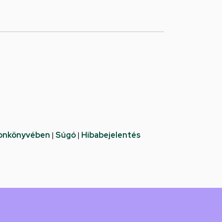
fonkönyvében
|
Súgó
|
Hibabejelentés