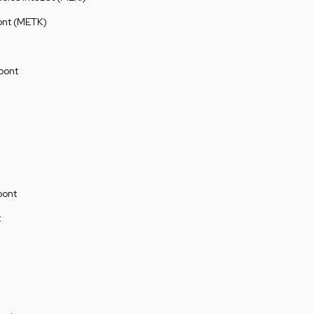
ont (METK)
pont
pont
t