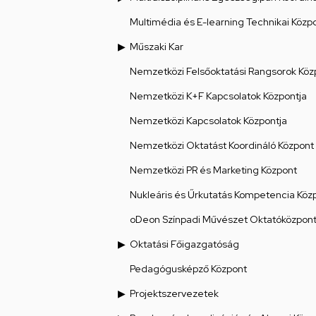
Multimédia és E-learning Technikai Közp
Műszaki Kar
Nemzetközi Felsőoktatási Rangsorok Köz
Nemzetközi K+F Kapcsolatok Központja
Nemzetközi Kapcsolatok Központja
Nemzetközi Oktatást Koordináló Központ
Nemzetközi PR és Marketing Központ
Nukleáris és Űrkutatás Kompetencia Köz
oDeon Színpadi Művészet Oktatóközpon
Oktatási Főigazgatóság
Pedagógusképző Központ
Projektszervezetek