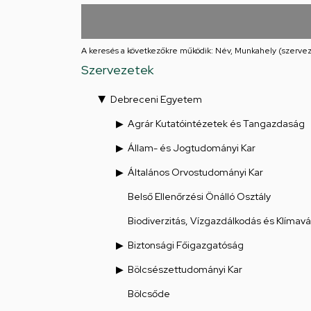
utcai
feladatellátási
A keresés a következőkre működik: Név, Munkahely (szervez
hely
Szervezetek
Debreceni Egyetem
Agrár Kutatóintézetek és Tangazdaság
Állam- és Jogtudományi Kar
Általános Orvostudományi Kar
Belső Ellenőrzési Önálló Osztály
Biodiverzitás, Vízgazdálkodás és Klímav
Biztonsági Főigazgatóság
Bölcsészettudományi Kar
Bölcsőde