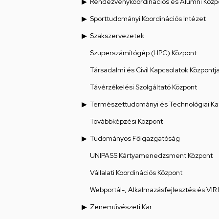
Rendezvénykoordinációs és Alumni Közp
Sporttudományi Koordinációs Intézet
Szakszervezetek
Szuperszámítógép (HPC) Központ
Társadalmi és Civil Kapcsolatok Központj
Távérzékelési Szolgáltató Központ
Természettudományi és Technológiai Ka
Továbbképzési Központ
Tudományos Főigazgatóság
UNIPASS Kártyamenedzsment Központ
Vállalati Koordinációs Központ
Webportál-, Alkalmazásfejlesztés és VIR
Zeneművészeti Kar