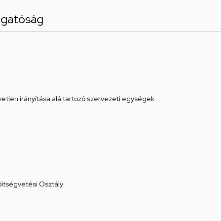
zgatóság
etlen irányítása alá tartozó szervezeti egységek
öltségvetési Osztály