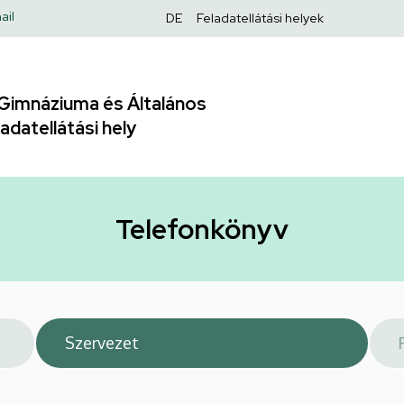
Felső
ail
DE
Feladatellátási helyek
navigáció
Gimnáziuma és Általános
adatellátási hely
Telefonkönyv