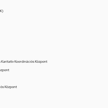
K)
Karitatív Koordinációs Központ
özpont
ós Központ