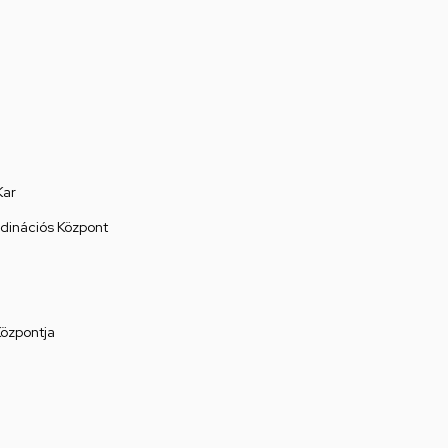
Kar
rdinációs Központ
Központja