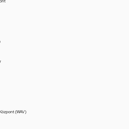
ont
a
r
 Központ (WAV)