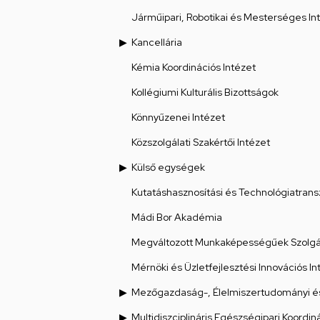
Járműipari, Robotikai és Mesterséges Int
Kancellária
Kémia Koordinációs Intézet
Kollégiumi Kulturális Bizottságok
Könnyűzenei Intézet
Közszolgálati Szakértői Intézet
Külső egységek
Kutatáshasznosítási és Technológiatrans
Mádi Bor Akadémia
Megváltozott Munkaképességűek Szolgál
Mérnöki és Üzletfejlesztési Innovációs In
Mezőgazdaság-, Élelmiszertudományi és
Multidiszciplináris Egészségipari Koordin