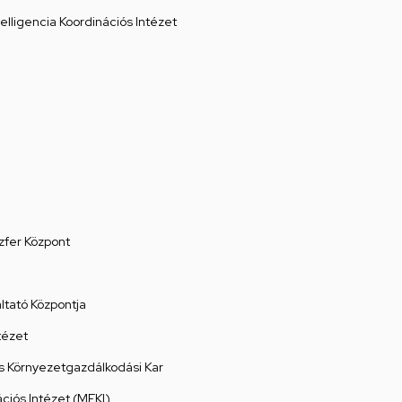
elligencia Koordinációs Intézet
zfer Központ
tató Központja
tézet
 Környezetgazdálkodási Kar
ációs Intézet (MEKI)