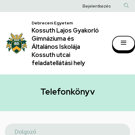
Telefonkönyv
Ugrás
Anonim
Bejelentkezés
a
|
Felhasználói
tartalomra
Kossuth
Debreceni Egyetem
fiók
Kossuth Lajos Gyakorló
Lajos
menüje
Gimnáziuma és
Gyakorló
Általános Iskolája
Gimnáziuma
Kossuth utcai
feladatellátási hely
és
Általános
Iskolája
Telefonkönyv
Kossuth
utcai
feladatellátási
hely