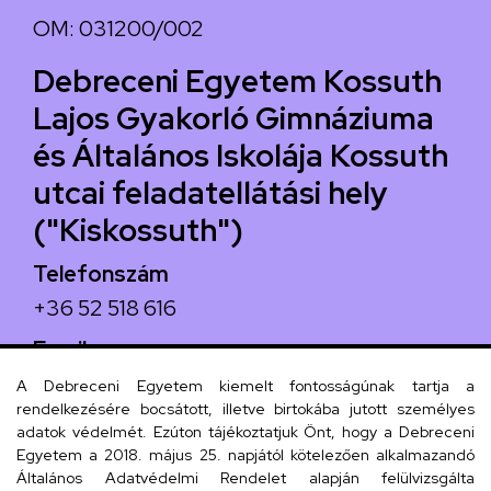
OM: 031200/002
Debreceni Egyetem Kossuth
Lajos Gyakorló Gimnáziuma
és Általános Iskolája Kossuth
utcai feladatellátási hely
("Kiskossuth")
Telefonszám
+36 52 518 616
Email
iskola@kossuth-alt.unideb.hu
A Debreceni Egyetem kiemelt fontosságúnak tartja a
rendelkezésére bocsátott, illetve birtokába jutott személyes
Cím
adatok védelmét. Ezúton tájékoztatjuk Önt, hogy a Debreceni
Egyetem a 2018. május 25. napjától kötelezően alkalmazandó
4024 Debrecen, Kossuth utca 33.
Általános Adatvédelmi Rendelet alapján felülvizsgálta