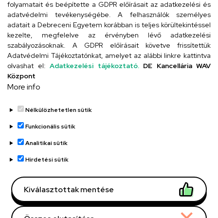
folyamatait és beépítette a GDPR előírásait az adatkezelési és
adatvédelmi tevékenységébe. A felhasználók személyes
adatait a Debreceni Egyetem korábban is teljes körültekintéssel
Szervezeti telefonkönyv
kezelte, megfelelve az érvényben lévő adatkezelési
szabályozásoknak. A GDPR előírásait követve frissítettük
Adatvédelmi Tájékoztatónkat, amelyet az alábbi linkre kattintva
olvashat el:
Adatkezelési tájékoztató.
DE Kancellária WAV
UD telefonkönyv
Központ
More info
Nélkülözhetetlen sütik
Funkcionális sütik
Analitikai sütik
Adatvédelem
Adatvédelem
Hirdetési sütik
Régi oldal
Kiválasztottak mentése
Technikai információk