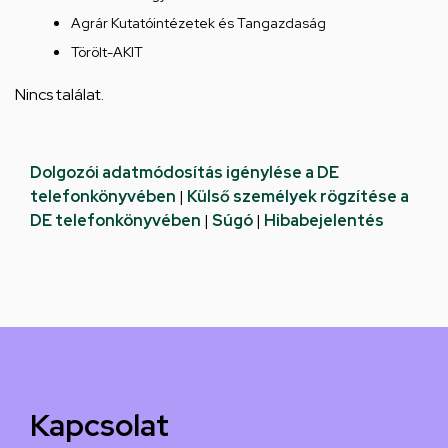
Agrár Kutatóintézetek és Tangazdaság
Törölt-AKIT
Nincs találat.
Dolgozói adatmódosítás igénylése a DE
telefonkönyvében
|
Külső személyek rögzítése a
DE telefonkönyvében
|
Súgó
|
Hibabejelentés
Kapcsolat