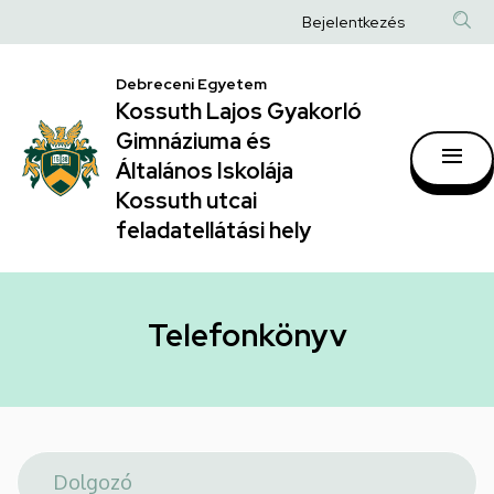
Telefonkönyv
Ugrás
Anonim
Bejelentkezés
a
|
Felhasználói
tartalomra
Kossuth
Debreceni Egyetem
fiók
Kossuth Lajos Gyakorló
Lajos
menüje
Gimnáziuma és
Gyakorló
Általános Iskolája
Gimnáziuma
Kossuth utcai
feladatellátási hely
és
Általános
Iskolája
Telefonkönyv
Kossuth
utcai
feladatellátási
hely