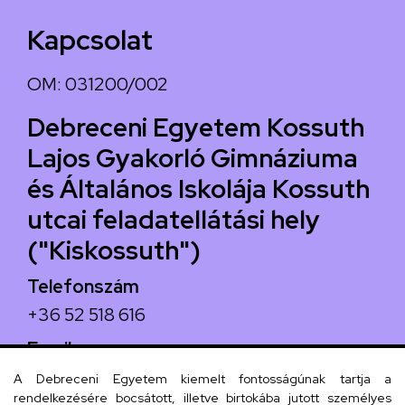
Kapcsolat
OM: 031200/002
Debreceni Egyetem Kossuth
Lajos Gyakorló Gimnáziuma
és Általános Iskolája Kossuth
utcai feladatellátási hely
("Kiskossuth")
Telefonszám
+36 52 518 616
Email
iskola@kossuth-alt.unideb.hu
A Debreceni Egyetem kiemelt fontosságúnak tartja a
rendelkezésére bocsátott, illetve birtokába jutott személyes