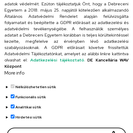
Cím
adatok védelmét. Ezúton tájékoztatjuk Önt, hogy a Debreceni
Egyetem a 2018. május 25. napjától kötelezően alkalmazandó
4024 Debrecen, Kossuth utca 33.
Általános Adatvédelmi Rendelet alapján felülvizsgálta
folyamatait és beépítette a GDPR előírásait az adatkezelési és
adatvédelmi tevékenységébe. A felhasználók személyes
adatait a Debreceni Egyetem korábban is teljes körültekintéssel
Szervezeti telefonkönyv
kezelte, megfelelve az érvényben lévő adatkezelési
szabályozásoknak. A GDPR előírásait követve frissítettük
Adatvédelmi Tájékoztatónkat, amelyet az alábbi linkre kattintva
olvashat el:
Adatkezelési tájékoztató.
DE Kancellária WAV
UD telefonkönyv
Központ
More info
Nélkülözhetetlen sütik
Funkcionális sütik
Analitikai sütik
Adatvédelem
Adatvédelem
Hirdetési sütik
Régi oldal