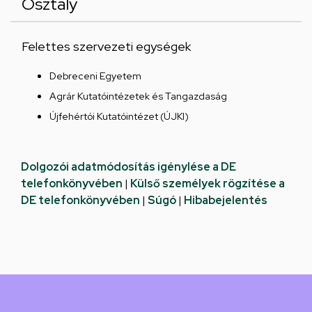
Osztály
Felettes szervezeti egységek
Debreceni Egyetem
Agrár Kutatóintézetek és Tangazdaság
Újfehértói Kutatóintézet (ÚJKI)
Dolgozói adatmódosítás igénylése a DE
telefonkönyvében
|
Külső személyek rögzítése a
DE telefonkönyvében
|
Súgó
|
Hibabejelentés