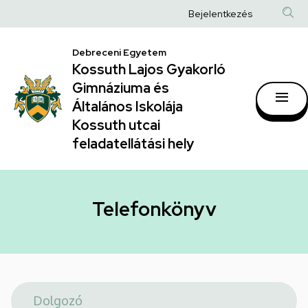
Telefonkönyv
Ugrás
Anonim
Bejelentkezés
a
|
Felhasználói
tartalomra
Kossuth
Debreceni Egyetem
fiók
Kossuth Lajos Gyakorló
Lajos
menüje
Gimnáziuma és
Gyakorló
Általános Iskolája
Gimnáziuma
Kossuth utcai
feladatellátási hely
és
Általános
Iskolája
Telefonkönyv
Kossuth
utcai
feladatellátási
hely