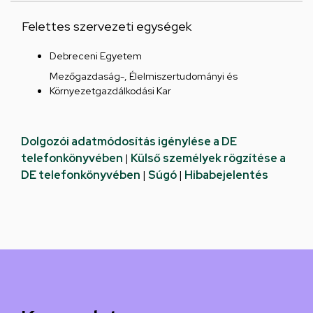
Felettes szervezeti egységek
Debreceni Egyetem
Mezőgazdaság-, Élelmiszertudományi és
Környezetgazdálkodási Kar
Dolgozói adatmódosítás igénylése a DE
telefonkönyvében
|
Külső személyek rögzítése a
DE telefonkönyvében
|
Súgó
|
Hibabejelentés