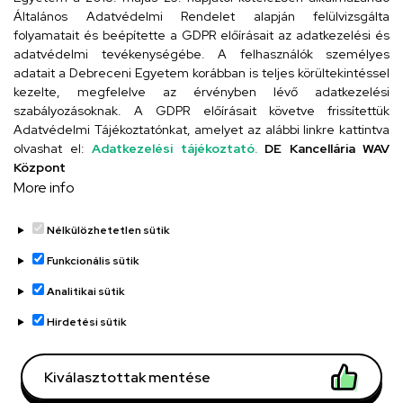
4024 Debrecen, Kossuth utca 33.
Általános Adatvédelmi Rendelet alapján felülvizsgálta
folyamatait és beépítette a GDPR előírásait az adatkezelési és
adatvédelmi tevékenységébe. A felhasználók személyes
adatait a Debreceni Egyetem korábban is teljes körültekintéssel
Szervezeti telefonkönyv
kezelte, megfelelve az érvényben lévő adatkezelési
szabályozásoknak. A GDPR előírásait követve frissítettük
Adatvédelmi Tájékoztatónkat, amelyet az alábbi linkre kattintva
olvashat el:
Adatkezelési tájékoztató.
DE Kancellária WAV
UD telefonkönyv
Központ
More info
Nélkülözhetetlen sütik
Funkcionális sütik
Analitikai sütik
Adatvédelem
Adatvédelem
Hirdetési sütik
Régi oldal
Kiválasztottak mentése
Technikai információk