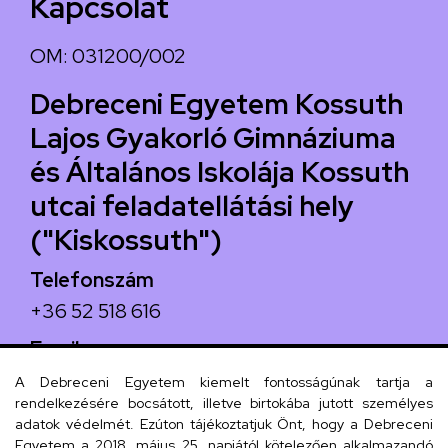
Kapcsolat
OM: 031200/002
Debreceni Egyetem Kossuth
Lajos Gyakorló Gimnáziuma
és Általános Iskolája Kossuth
utcai feladatellátási hely
("Kiskossuth")
Telefonszám
+36 52 518 616
Email
iskola@kossuth-alt.unideb.hu
A Debreceni Egyetem kiemelt fontosságúnak tartja a
rendelkezésére bocsátott, illetve birtokába jutott személyes
Cím
adatok védelmét. Ezúton tájékoztatjuk Önt, hogy a Debreceni
Egyetem a 2018. május 25. napjától kötelezően alkalmazandó