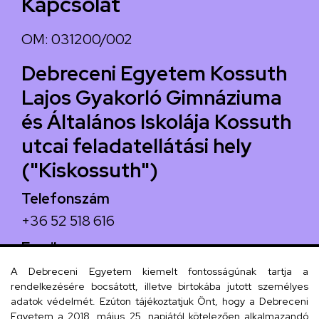
Kapcsolat
OM: 031200/002
Debreceni Egyetem Kossuth
Lajos Gyakorló Gimnáziuma
és Általános Iskolája Kossuth
utcai feladatellátási hely
("Kiskossuth")
Telefonszám
+36 52 518 616
Email
iskola@kossuth-alt.unideb.hu
A Debreceni Egyetem kiemelt fontosságúnak tartja a
rendelkezésére bocsátott, illetve birtokába jutott személyes
Cím
adatok védelmét. Ezúton tájékoztatjuk Önt, hogy a Debreceni
Egyetem a 2018. május 25. napjától kötelezően alkalmazandó