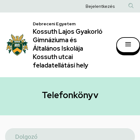
Telefonkönyv
Ugrás
Anonim
Bejelentkezés
a
|
Felhasználói
tartalomra
Kossuth
Debreceni Egyetem
fiók
Kossuth Lajos Gyakorló
Lajos
menüje
Gimnáziuma és
Gyakorló
Általános Iskolája
Gimnáziuma
Kossuth utcai
feladatellátási hely
és
Általános
Iskolája
Telefonkönyv
Kossuth
utcai
feladatellátási
hely