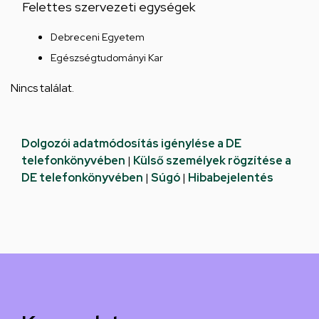
Felettes szervezeti egységek
Debreceni Egyetem
Egészségtudományi Kar
Nincs találat.
Dolgozói adatmódosítás igénylése a DE
telefonkönyvében
|
Külső személyek rögzítése a
DE telefonkönyvében
|
Súgó
|
Hibabejelentés