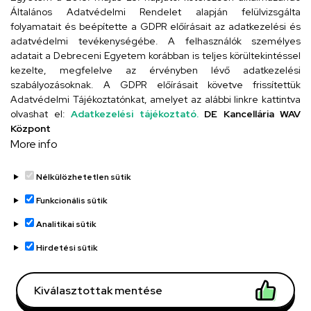
4024 Debrecen, Kossuth utca 33.
Általános Adatvédelmi Rendelet alapján felülvizsgálta
folyamatait és beépítette a GDPR előírásait az adatkezelési és
adatvédelmi tevékenységébe. A felhasználók személyes
adatait a Debreceni Egyetem korábban is teljes körültekintéssel
Szervezeti telefonkönyv
kezelte, megfelelve az érvényben lévő adatkezelési
szabályozásoknak. A GDPR előírásait követve frissítettük
Adatvédelmi Tájékoztatónkat, amelyet az alábbi linkre kattintva
olvashat el:
Adatkezelési tájékoztató.
DE Kancellária WAV
UD telefonkönyv
Központ
More info
Nélkülözhetetlen sütik
Funkcionális sütik
Analitikai sütik
Adatvédelem
Adatvédelem
Hirdetési sütik
Régi oldal
Kiválasztottak mentése
Technikai információk