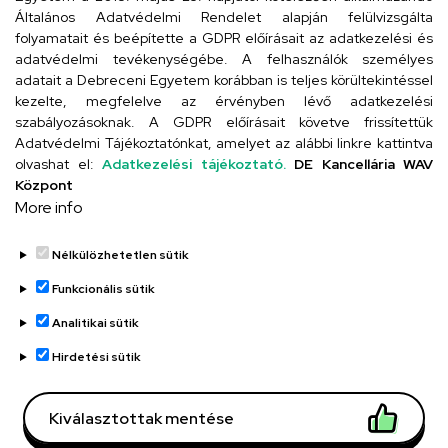
4024 Debrecen, Kossuth utca 33.
Általános Adatvédelmi Rendelet alapján felülvizsgálta
folyamatait és beépítette a GDPR előírásait az adatkezelési és
adatvédelmi tevékenységébe. A felhasználók személyes
adatait a Debreceni Egyetem korábban is teljes körültekintéssel
Szervezeti telefonkönyv
kezelte, megfelelve az érvényben lévő adatkezelési
szabályozásoknak. A GDPR előírásait követve frissítettük
Adatvédelmi Tájékoztatónkat, amelyet az alábbi linkre kattintva
olvashat el:
Adatkezelési tájékoztató.
DE Kancellária WAV
UD telefonkönyv
Központ
More info
Nélkülözhetetlen sütik
Funkcionális sütik
Analitikai sütik
Adatvédelem
Adatvédelem
Hirdetési sütik
Régi oldal
Kiválasztottak mentése
Technikai információk