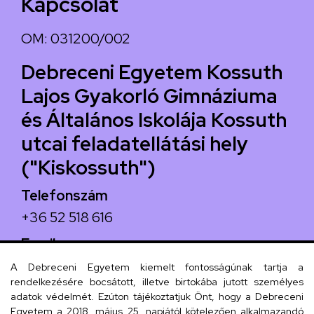
Kapcsolat
OM: 031200/002
Debreceni Egyetem Kossuth
Lajos Gyakorló Gimnáziuma
és Általános Iskolája Kossuth
utcai feladatellátási hely
("Kiskossuth")
Telefonszám
+36 52 518 616
Email
iskola@kossuth-alt.unideb.hu
A Debreceni Egyetem kiemelt fontosságúnak tartja a
rendelkezésére bocsátott, illetve birtokába jutott személyes
Cím
adatok védelmét. Ezúton tájékoztatjuk Önt, hogy a Debreceni
Egyetem a 2018. május 25. napjától kötelezően alkalmazandó