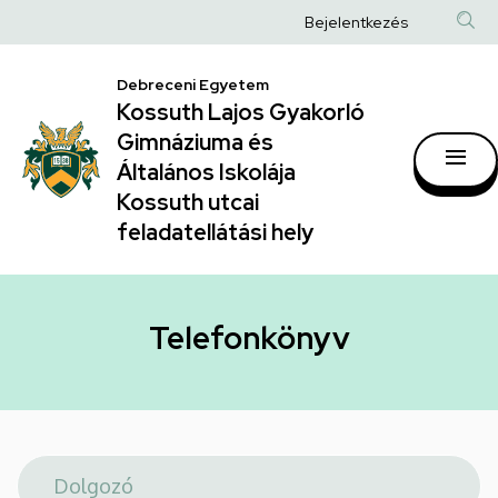
Telefonkönyv
Ugrás
Anonim
Bejelentkezés
a
|
Felhasználói
tartalomra
Kossuth
Debreceni Egyetem
fiók
Kossuth Lajos Gyakorló
Lajos
menüje
Gimnáziuma és
Gyakorló
Általános Iskolája
Gimnáziuma
Kossuth utcai
feladatellátási hely
és
Általános
Iskolája
Telefonkönyv
Kossuth
utcai
feladatellátási
hely