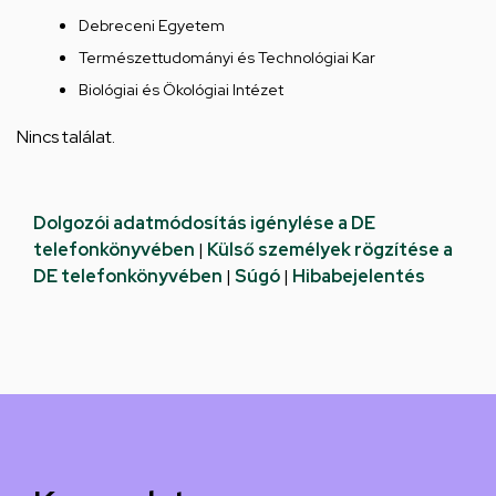
Debreceni Egyetem
Természettudományi és Technológiai Kar
Biológiai és Ökológiai Intézet
Nincs találat.
Dolgozói adatmódosítás igénylése a DE
telefonkönyvében
|
Külső személyek rögzítése a
DE telefonkönyvében
|
Súgó
|
Hibabejelentés