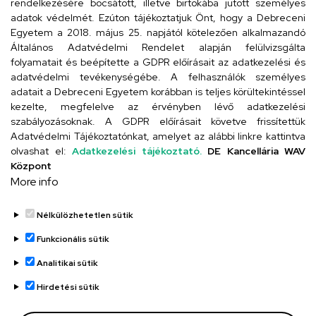
rendelkezésére bocsátott, illetve birtokába jutott személyes
Cím
adatok védelmét. Ezúton tájékoztatjuk Önt, hogy a Debreceni
Egyetem a 2018. május 25. napjától kötelezően alkalmazandó
4024 Debrecen, Kossuth utca 33.
Általános Adatvédelmi Rendelet alapján felülvizsgálta
folyamatait és beépítette a GDPR előírásait az adatkezelési és
adatvédelmi tevékenységébe. A felhasználók személyes
adatait a Debreceni Egyetem korábban is teljes körültekintéssel
Szervezeti telefonkönyv
kezelte, megfelelve az érvényben lévő adatkezelési
szabályozásoknak. A GDPR előírásait követve frissítettük
Adatvédelmi Tájékoztatónkat, amelyet az alábbi linkre kattintva
olvashat el:
Adatkezelési tájékoztató.
DE Kancellária WAV
UD telefonkönyv
Központ
More info
Nélkülözhetetlen sütik
Funkcionális sütik
Analitikai sütik
Adatvédelem
Adatvédelem
Hirdetési sütik