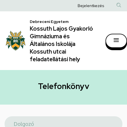
Telefonkönyv
Ugrás
Anonim
Bejelentkezés
a
|
Felhasználói
tartalomra
Kossuth
Debreceni Egyetem
fiók
Kossuth Lajos Gyakorló
Lajos
menüje
Gimnáziuma és
Gyakorló
Általános Iskolája
Gimnáziuma
Kossuth utcai
feladatellátási hely
és
Általános
Iskolája
Telefonkönyv
Kossuth
utcai
feladatellátási
hely