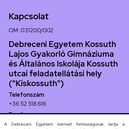
Kapcsolat
OM: 031200/002
Debreceni Egyetem Kossuth
Lajos Gyakorló Gimnáziuma
és Általános Iskolája Kossuth
utcai feladatellátási hely
("Kiskossuth")
Telefonszám
+36 52 518 616
Email
iskola@kossuth-alt.unideb.hu
A Debreceni Egyetem kiemelt fontosságúnak tartja a