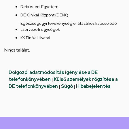
Debreceni Egyetem
DE Klinikai Központ (DEKK)
Egészségügyi tevékenység ellátásához kapcsolódó
szervezeti egységek
KK Elnöki Hivatal
Nincs találat.
Dolgozói adatmódosítás igénylése a DE
telefonkönyvében
|
Külső személyek rögzítése a
DE telefonkönyvében
|
Súgó
|
Hibabejelentés