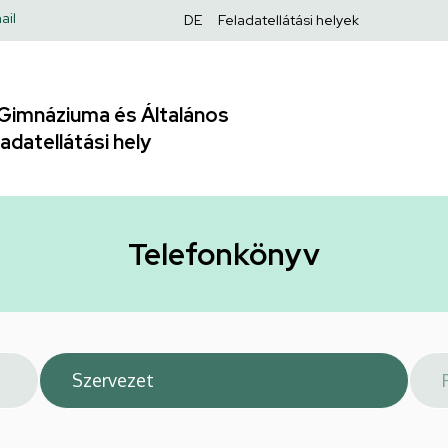
Felső
ail
DE
Feladatellátási helyek
navigáció
Gimnáziuma és Általános
adatellátási hely
Telefonkönyv