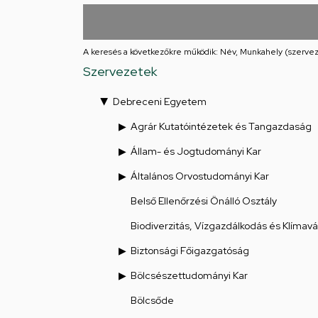
utcai
feladatellátási
A keresés a következőkre működik: Név, Munkahely (szervez
hely
Szervezetek
Debreceni Egyetem
Agrár Kutatóintézetek és Tangazdaság
Állam- és Jogtudományi Kar
Általános Orvostudományi Kar
Belső Ellenőrzési Önálló Osztály
Biodiverzitás, Vízgazdálkodás és Klímav
Biztonsági Főigazgatóság
Bölcsészettudományi Kar
Bölcsőde