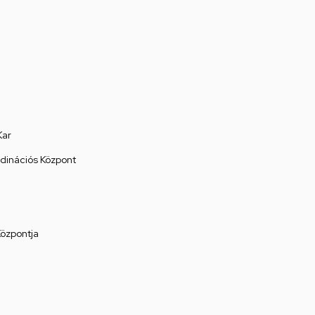
Kar
rdinációs Központ
Központja