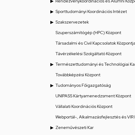
Rendezvénykoordinációs és Alumni Közp
Sporttudományi Koordinációs Intézet
Szakszervezetek
Szuperszámítógép (HPC) Központ
Társadalmi és Civil Kapcsolatok Központj
Távérzékelési Szolgáltató Központ
Természettudományi és Technológiai Ka
Továbbképzési Központ
Tudományos Főigazgatóság
UNIPASS Kártyamenedzsment Központ
Vállalati Koordinációs Központ
Webportál-, Alkalmazásfejlesztés és VIR
Zeneművészeti Kar