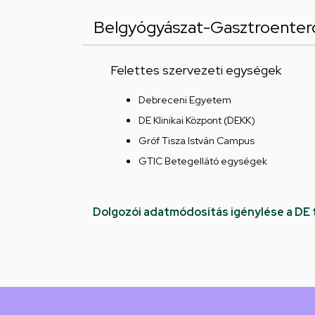
Belgyógyászat-Gasztroentero
Felettes szervezeti egységek
Debreceni Egyetem
DE Klinikai Központ (DEKK)
Gróf Tisza István Campus
GTIC Betegellátó egységek
Dolgozói adatmódosítás igénylése a DE