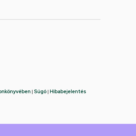
fonkönyvében
|
Súgó
|
Hibabejelentés