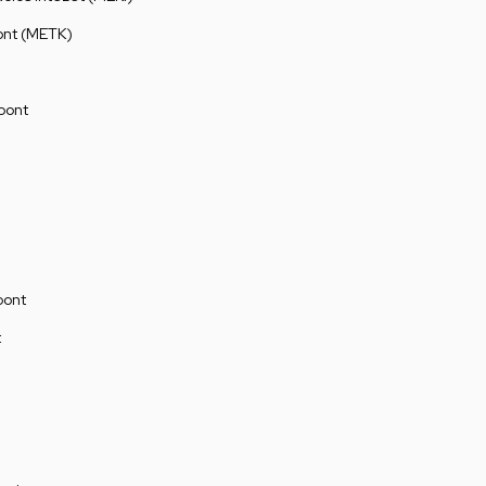
ont (METK)
pont
pont
t