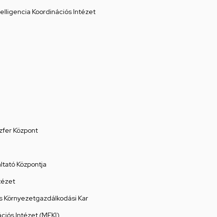
elligencia Koordinációs Intézet
zfer Központ
tató Központja
tézet
 Környezetgazdálkodási Kar
ációs Intézet (MEKI)