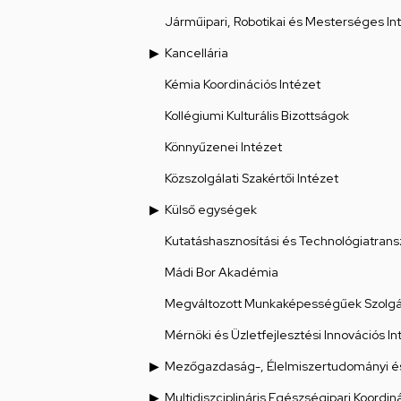
Járműipari, Robotikai és Mesterséges Int
Kancellária
Kémia Koordinációs Intézet
Kollégiumi Kulturális Bizottságok
Könnyűzenei Intézet
Közszolgálati Szakértői Intézet
Külső egységek
Kutatáshasznosítási és Technológiatrans
Mádi Bor Akadémia
Megváltozott Munkaképességűek Szolgál
Mérnöki és Üzletfejlesztési Innovációs In
Mezőgazdaság-, Élelmiszertudományi és
Multidiszciplináris Egészségipari Koordin