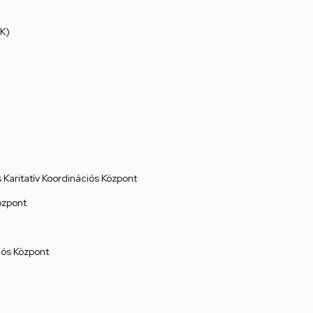
K)
Karitatív Koordinációs Központ
özpont
ós Központ