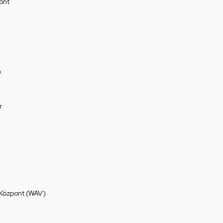
ont
a
r
 Központ (WAV)