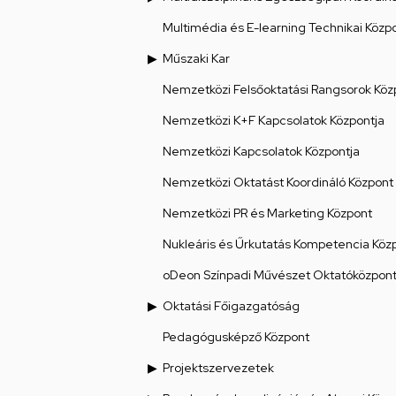
Multimédia és E-learning Technikai Közp
Műszaki Kar
Nemzetközi Felsőoktatási Rangsorok Köz
Nemzetközi K+F Kapcsolatok Központja
Nemzetközi Kapcsolatok Központja
Nemzetközi Oktatást Koordináló Központ
Nemzetközi PR és Marketing Központ
Nukleáris és Űrkutatás Kompetencia Köz
oDeon Színpadi Művészet Oktatóközpon
Oktatási Főigazgatóság
Pedagógusképző Központ
Projektszervezetek