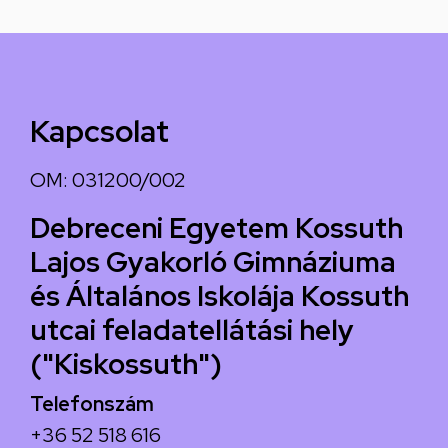
Kapcsolat
OM: 031200/002
Debreceni Egyetem Kossuth
Lajos Gyakorló Gimnáziuma
és Általános Iskolája Kossuth
utcai feladatellátási hely
("Kiskossuth")
Telefonszám
+36 52 518 616