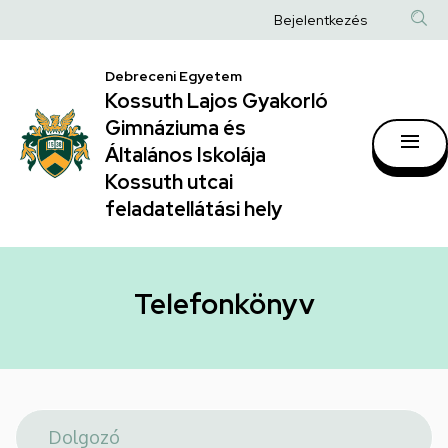
Telefonkönyv
Ugrás
Anonim
Bejelentkezés
a
|
Felhasználói
tartalomra
Kossuth
Debreceni Egyetem
fiók
Kossuth Lajos Gyakorló
Lajos
menüje
Gimnáziuma és
Gyakorló
Általános Iskolája
Gimnáziuma
Kossuth utcai
feladatellátási hely
és
Általános
Iskolája
Telefonkönyv
Kossuth
utcai
feladatellátási
hely