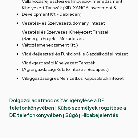
Vállalkozásfejlesztési és Innováció- menedzsment
Kihelyezett Tanszék (XID-XANGA Investment &
Development Kft.- Debrecen)
Vezetés- és Szervezéstudományi Intézet
Vezetési és Szervezési Kihelyezett Tanszék
(Szinergia Projekt- Működés és
Változásmenedzsment Kft.)
Vidékfejlesztési és Funkcionális Gazdálkodási Intézet
Vidékgazdasági Kihelyezett Tanszék
(Agrárgazdasági Kutató Intézet- Budapest)
Világgazdasági és Nemzetközi Kapcsolatok Intézet
Dolgozói adatmódosítás igénylése a DE
telefonkönyvében
|
Külső személyek rögzítése a
DE telefonkönyvében
|
Súgó
|
Hibabejelentés