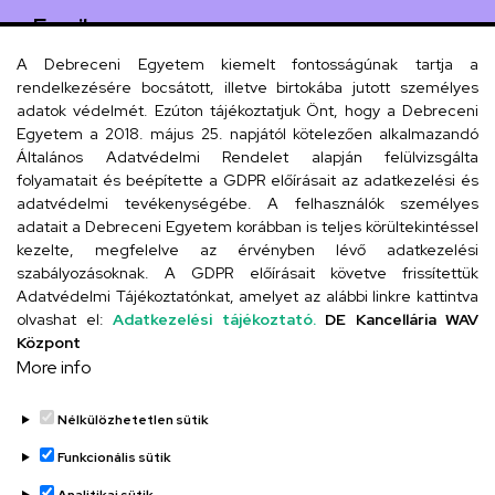
Email
iskola@kossuth-alt.unideb.hu
A Debreceni Egyetem kiemelt fontosságúnak tartja a
rendelkezésére bocsátott, illetve birtokába jutott személyes
Cím
adatok védelmét. Ezúton tájékoztatjuk Önt, hogy a Debreceni
Egyetem a 2018. május 25. napjától kötelezően alkalmazandó
4024 Debrecen, Kossuth utca 33.
Általános Adatvédelmi Rendelet alapján felülvizsgálta
folyamatait és beépítette a GDPR előírásait az adatkezelési és
adatvédelmi tevékenységébe. A felhasználók személyes
adatait a Debreceni Egyetem korábban is teljes körültekintéssel
Szervezeti telefonkönyv
kezelte, megfelelve az érvényben lévő adatkezelési
szabályozásoknak. A GDPR előírásait követve frissítettük
Adatvédelmi Tájékoztatónkat, amelyet az alábbi linkre kattintva
olvashat el:
Adatkezelési tájékoztató.
DE Kancellária WAV
UD telefonkönyv
Központ
More info
Nélkülözhetetlen sütik
Funkcionális sütik