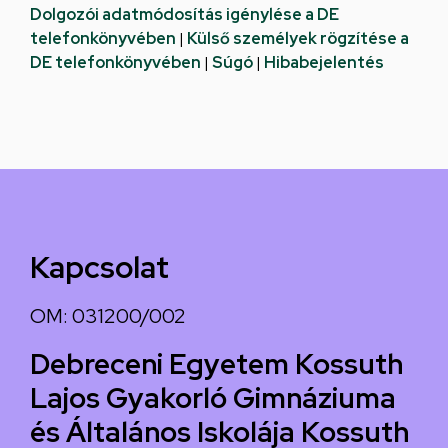
Dolgozói adatmódosítás igénylése a DE
telefonkönyvében
|
Külső személyek rögzítése a
DE telefonkönyvében
|
Súgó
|
Hibabejelentés
Kapcsolat
OM: 031200/002
Debreceni Egyetem Kossuth
Lajos Gyakorló Gimnáziuma
és Általános Iskolája Kossuth