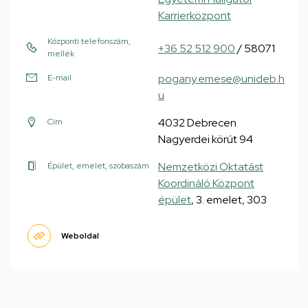
Karrierközpont
Központi telefonszám,
+36 52 512 900
/ 58071
mellék
pogany.emese@unideb.h
E-mail
u
4032 Debrecen
Cím
Nagyerdei körút 94
Nemzetközi Oktatást
Épület, emelet, szobaszám
Koordináló Központ
épület
, 3. emelet, 303
Weboldal