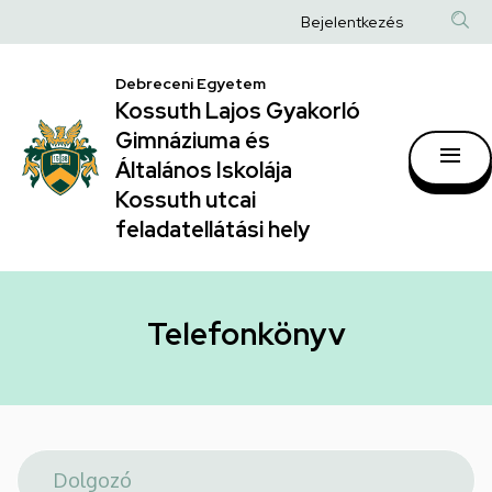
Telefonkönyv
Ugrás
Anonim
Bejelentkezés
a
|
Felhasználói
tartalomra
Kossuth
Debreceni Egyetem
fiók
Kossuth Lajos Gyakorló
Lajos
menüje
Gimnáziuma és
Gyakorló
Általános Iskolája
Gimnáziuma
Kossuth utcai
feladatellátási hely
és
Általános
Iskolája
Telefonkönyv
Kossuth
utcai
feladatellátási
hely