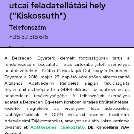
utcai feladatellátási hely
("Kiskossuth")
Telefonszám
+36 52 518 616
Email
iskola@kossuth-alt.unideb.hu
A Debreceni Egyetem kiemelt fontosságúnak tartja a
rendelkezésére bocsátott, illetve birtokába jutott személyes
Cím
adatok védelmét. Ezúton tájékoztatjuk Önt, hogy a Debreceni
Egyetem a 2018. május 25. napjától kötelezően alkalmazandó
4024 Debrecen, Kossuth utca 33.
Általános Adatvédelmi Rendelet alapján felülvizsgálta
folyamatait és beépítette a GDPR előírásait az adatkezelési és
adatvédelmi tevékenységébe. A felhasználók személyes
adatait a Debreceni Egyetem korábban is teljes körültekintéssel
Szervezeti telefonkönyv
kezelte, megfelelve az érvényben lévő adatkezelési
szabályozásoknak. A GDPR előírásait követve frissítettük
Adatvédelmi Tájékoztatónkat, amelyet az alábbi linkre kattintva
olvashat el:
Adatkezelési tájékoztató.
DE Kancellária WAV
UD telefonkönyv
Központ