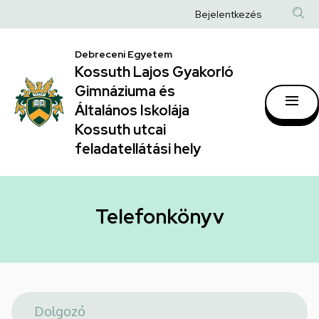
Telefonkönyv
Ugrás
Anonim
Bejelentkezés
a
|
Felhasználói
tartalomra
Kossuth
Debreceni Egyetem
fiók
Kossuth Lajos Gyakorló
Lajos
menüje
Gimnáziuma és
Gyakorló
Általános Iskolája
Gimnáziuma
Kossuth utcai
feladatellátási hely
és
Általános
Iskolája
Telefonkönyv
Kossuth
utcai
feladatellátási
hely