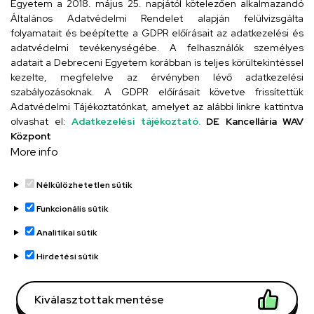
Egyetem a 2018. május 25. napjától kötelezően alkalmazandó
4024 Debrecen, Kossuth utca 33.
Általános Adatvédelmi Rendelet alapján felülvizsgálta
folyamatait és beépítette a GDPR előírásait az adatkezelési és
adatvédelmi tevékenységébe. A felhasználók személyes
adatait a Debreceni Egyetem korábban is teljes körültekintéssel
Szervezeti telefonkönyv
kezelte, megfelelve az érvényben lévő adatkezelési
szabályozásoknak. A GDPR előírásait követve frissítettük
Adatvédelmi Tájékoztatónkat, amelyet az alábbi linkre kattintva
olvashat el:
Adatkezelési tájékoztató.
DE Kancellária WAV
UD telefonkönyv
Központ
More info
Nélkülözhetetlen sütik
Funkcionális sütik
Analitikai sütik
Adatvédelem
Adatvédelem
Hirdetési sütik
Régi oldal
Kiválasztottak mentése