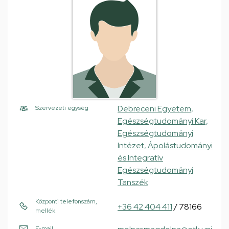
Debreceni Egyetem,
Szervezeti egység
Egészségtudományi Kar,
Egészségtudományi
Intézet, Ápolástudományi
és Integratív
Egészségtudományi
Tanszék
Központi telefonszám,
+36 42 404 411
/ 78166
mellék
E-mail