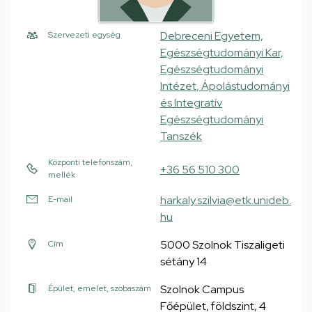
Debreceni Egyetem,
Szervezeti egység
Egészségtudományi Kar,
Egészségtudományi
Intézet, Ápolástudományi
és Integratív
Egészségtudományi
Tanszék
Központi telefonszám,
+36 56 510 300
mellék
harkaly.szilvia@etk.unideb.
E-mail
hu
5000 Szolnok Tiszaligeti
Cím
sétány 14
Szolnok Campus
Épület, emelet, szobaszám
Főépület, földszint, 4