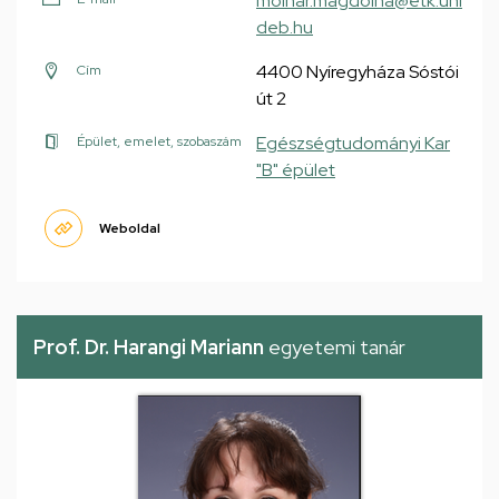
molnar.magdolna@etk.uni
deb.hu
4400 Nyíregyháza Sóstói
Cím
út 2
Egészségtudományi Kar
Épület, emelet, szobaszám
"B" épület
Weboldal
Prof. Dr. Harangi Mariann
egyetemi tanár