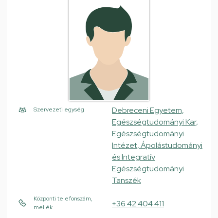
Debreceni Egyetem,
Szervezeti egység
Egészségtudományi Kar,
Egészségtudományi
Intézet, Ápolástudományi
és Integratív
Egészségtudományi
Tanszék
Központi telefonszám,
+36 42 404 411
mellék