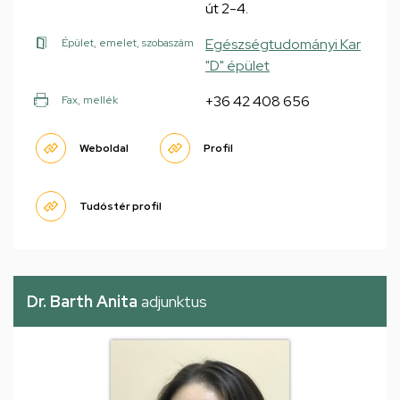
út 2-4.
Egészségtudományi Kar
Épület, emelet, szobaszám
"D" épület
+36 42 408 656
Fax, mellék
Weboldal
Profil
Tudóstér profil
Dr. Barth Anita
adjunktus