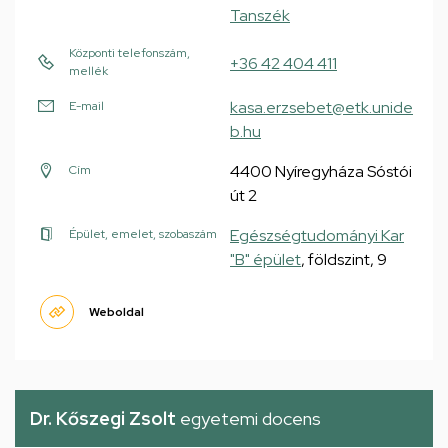
Tanszék
Központi telefonszám,
+36 42 404 411
mellék
kasa.erzsebet@etk.unide
E-mail
b.hu
4400 Nyíregyháza Sóstói
Cím
út 2
Egészségtudományi Kar
Épület, emelet, szobaszám
"B" épület
, földszint, 9
Weboldal
Dr. Kőszegi Zsolt
egyetemi docens