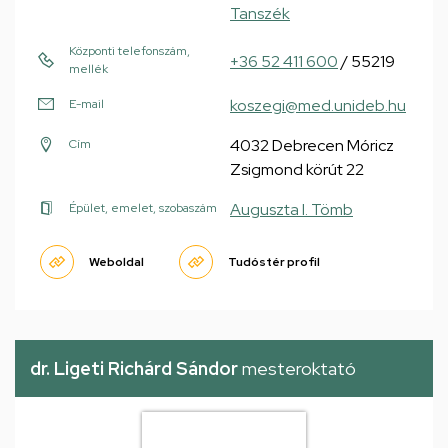
Tanszék
Központi telefonszám,
+36 52 411 600
/ 55219
mellék
koszegi@med.unideb.hu
E-mail
4032 Debrecen Móricz
Cím
Zsigmond körút 22
Auguszta I. Tömb
Épület, emelet, szobaszám
Weboldal
Tudóstér profil
dr. Ligeti Richárd Sándor
mesteroktató