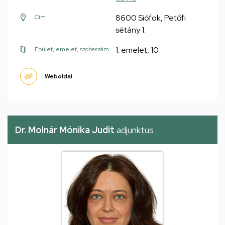
8600 Siófok, Petőfi
Cím
sétány 1.
1. emelet, 10
Épület, emelet, szobaszám
Weboldal
Dr. Molnár Mónika Judit
adjunktus