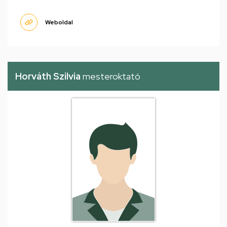
Weboldal
Horváth Szilvia
mesteroktató