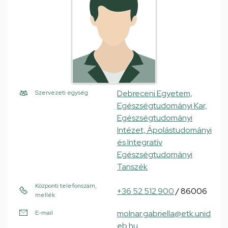
Debreceni Egyetem,
Szervezeti egység
Egészségtudományi Kar,
Egészségtudományi
Intézet, Ápolástudományi
és Integratív
Egészségtudományi
Tanszék
Központi telefonszám,
+36 52 512 900
/ 86006
mellék
molnar.gabriella@etk.unid
E-mail
eb.hu