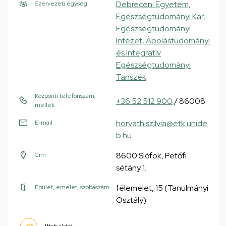
Debreceni Egyetem,
Szervezeti egység
Egészségtudományi Kar,
Egészségtudományi
Intézet, Ápolástudományi
és Integratív
Egészségtudományi
Tanszék
Központi telefonszám,
+36 52 512 900
/ 86008
mellék
horvath.szilvia@etk.unide
E-mail
b.hu
8600 Siófok, Petőfi
Cím
sétány 1.
félemelet, 15 (Tanulmányi
Épület, emelet, szobaszám
Osztály)