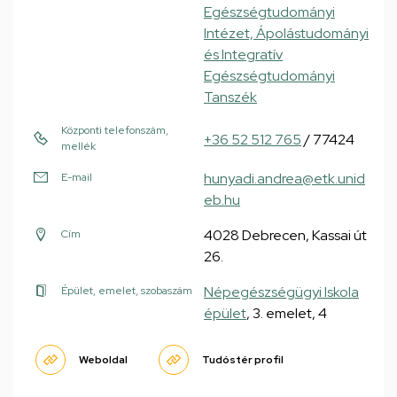
Egészségtudományi
Intézet, Ápolástudományi
és Integratív
Egészségtudományi
Tanszék
Központi telefonszám,
+36 52 512 765
/ 77424
mellék
hunyadi.andrea@etk.unid
E-mail
eb.hu
4028 Debrecen, Kassai út
Cím
26.
Népegészségügyi Iskola
Épület, emelet, szobaszám
épület
, 3. emelet, 4
Weboldal
Tudóstér profil