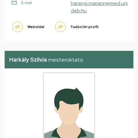
harangi.mariann@med.uni
E-mail
deb.hu
Weboldal
Tudóstér profil
Harkály Szilvia
mesteroktató