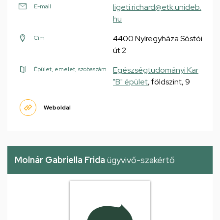
ligeti.richard@etk.unideb.
E-mail
hu
4400 Nyíregyháza Sóstói
Cím
út 2
Egészségtudományi Kar
Épület, emelet, szobaszám
"B" épület
, földszint, 9
Weboldal
Molnár Gabriella Frida
ügyvivő-szakértő