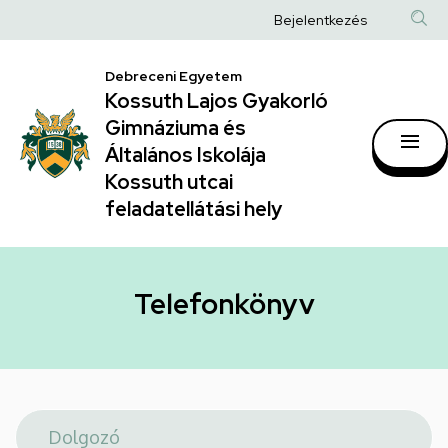
Telefonkönyv
Ugrás
Anonim
Bejelentkezés
a
|
Felhasználói
tartalomra
Kossuth
Debreceni Egyetem
fiók
Kossuth Lajos Gyakorló
Lajos
menüje
Gimnáziuma és
Gyakorló
Általános Iskolája
Gimnáziuma
Kossuth utcai
feladatellátási hely
és
Általános
Iskolája
Telefonkönyv
Kossuth
utcai
feladatellátási
hely