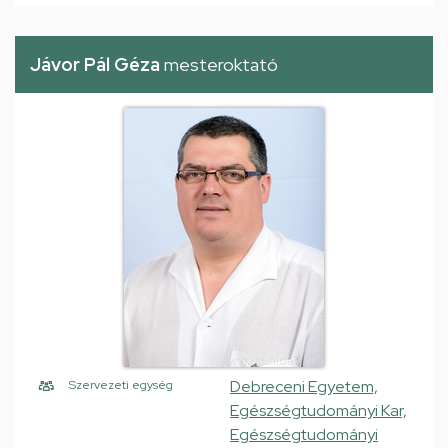
Jávor Pál Géza
mesteroktató
Debreceni Egyetem,
Szervezeti egység
Egészségtudományi Kar,
Egészségtudományi