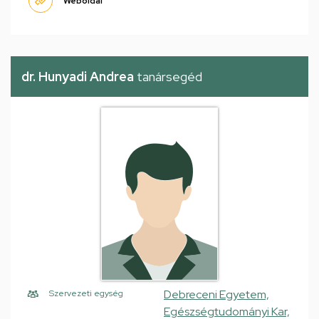
Weboldal
dr. Hunyadi Andrea
tanársegéd
Debreceni Egyetem,
Szervezeti egység
Egészségtudományi Kar,