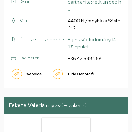
barth.anita@etk.unideb.h
E-mail
u
4400 Nyíregyháza Sóstói
Cím
út 2
Egészségtudományi Kar
Épület, emelet, szobaszám
"B" épület
+36 42 598 268
Fax, mellék
Weboldal
Tudóstér profil
Fekete Valéria
ügyvivő-szakértő