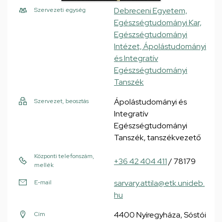
Debreceni Egyetem,
Szervezeti egység
Egészségtudományi Kar,
Egészségtudományi
Intézet, Ápolástudományi
és Integratív
Egészségtudományi
Tanszék
Ápolástudományi és
Szervezet, beosztás
Integratív
Egészségtudományi
Tanszék, tanszékvezető
Központi telefonszám,
+36 42 404 411
/ 78179
mellék
sarvary.attila@etk.unideb.
E-mail
hu
4400 Nyíregyháza, Sóstói
Cím