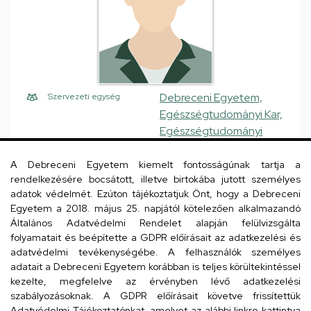
Debreceni Egyetem,
Szervezeti egység
Egészségtudományi Kar,
Egészségtudományi
Intézet, Ápolástudományi
és Integratív
A Debreceni Egyetem kiemelt fontosságúnak tartja a
rendelkezésére bocsátott, illetve birtokába jutott személyes
Egészségtudományi
adatok védelmét. Ezúton tájékoztatjuk Önt, hogy a Debreceni
Tanszék
Egyetem a 2018. május 25. napjától kötelezően alkalmazandó
Általános Adatvédelmi Rendelet alapján felülvizsgálta
Központi telefonszám,
+36 42 523 023
/ 78223
mellék
folyamatait és beépítette a GDPR előírásait az adatkezelési és
adatvédelmi tevékenységébe. A felhasználók személyes
nemeth.andrea@etk.unid
E-mail
adatait a Debreceni Egyetem korábban is teljes körültekintéssel
eb.hu
kezelte, megfelelve az érvényben lévő adatkezelési
szabályozásoknak. A GDPR előírásait követve frissítettük
4400 Nyíregyháza Sóstói
Cím
Adatvédelmi Tájékoztatónkat, amelyet az alábbi linkre kattintva