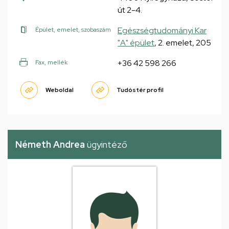
út 2-4.
Egészségtudományi Kar
Épület, emelet, szobaszám
"A" épület
, 2. emelet, 205
+36 42 598 266
Fax, mellék
Weboldal
Tudóstér profil
Németh Andrea
ügyintéző