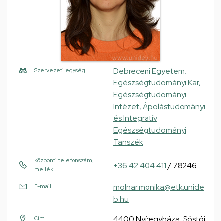
Debreceni Egyetem,
Szervezeti egység
Egészségtudományi Kar,
Egészségtudományi
Intézet, Ápolástudományi
és Integratív
Egészségtudományi
Tanszék
Központi telefonszám,
+36 42 404 411
/ 78246
mellék
molnar.monika@etk.unide
E-mail
b.hu
4400 Nyíregyháza, Sóstói
Cím