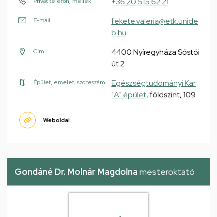
+36 20 515 62 21
Privát telefon, mellék
fekete.valeria@etk.unide
E-mail
b.hu
4400 Nyíregyháza Sóstói
Cím
út 2
Egészségtudományi Kar
Épület, emelet, szobaszám
"A" épület
, földszint, 109
Weboldal
Gondáné Dr. Molnár Magdolna
mesteroktató