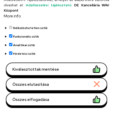
út 2
olvashat el:
Adatkezelési tájékoztató.
DE Kancellária WAV
Központ
Egészségtudományi Kar
Épület, emelet, szobaszám
More info
"B" épület
, földszint, 7
Nélkülözhetetlen sütik
Weboldal
Funkcionális sütik
Analitikai sütik
Hirdetési sütik
Oldalszámozás
1
2
›
»
Jelenlegi
Oldal
Következő
Utolsó
Kiválasztottak mentése
oldal
oldal
oldal
Összes elutasítása
Dolgozói adatmódosítás igénylése a DE
Összes elfogadása
telefonkönyvében
|
Külső személyek rögzítése a
DE telefonkönyvében
|
Súgó
|
Hibabejelentés
Withdraw consent