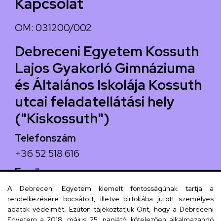
Kapcsolat
OM: 031200/002
Debreceni Egyetem Kossuth
Lajos Gyakorló Gimnáziuma
és Általános Iskolája Kossuth
utcai feladatellátási hely
("Kiskossuth")
Telefonszám
+36 52 518 616
Email
iskola@kossuth-alt.unideb.hu
A Debreceni Egyetem kiemelt fontosságúnak tartja a
rendelkezésére bocsátott, illetve birtokába jutott személyes
Cím
adatok védelmét. Ezúton tájékoztatjuk Önt, hogy a Debreceni
Egyetem a 2018. május 25. napjától kötelezően alkalmazandó