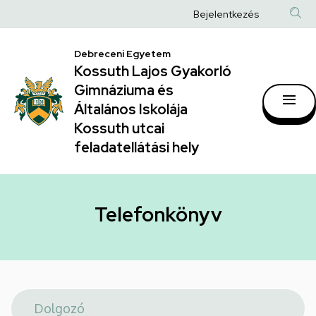
Telefonkönyv
Ugrás
Anonim
Bejelentkezés
a
|
Felhasználói
tartalomra
Kossuth
Debreceni Egyetem
fiók
Kossuth Lajos Gyakorló
Lajos
menüje
Gimnáziuma és
Gyakorló
Általános Iskolája
Gimnáziuma
Kossuth utcai
feladatellátási hely
és
Általános
Iskolája
Telefonkönyv
Kossuth
utcai
feladatellátási
hely