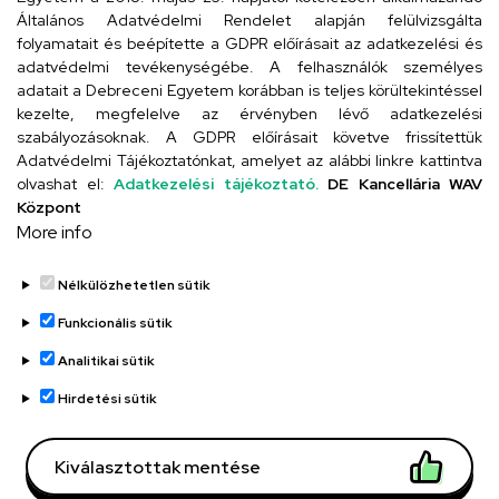
4024 Debrecen, Kossuth utca 33.
Általános Adatvédelmi Rendelet alapján felülvizsgálta
folyamatait és beépítette a GDPR előírásait az adatkezelési és
adatvédelmi tevékenységébe. A felhasználók személyes
adatait a Debreceni Egyetem korábban is teljes körültekintéssel
Szervezeti telefonkönyv
kezelte, megfelelve az érvényben lévő adatkezelési
szabályozásoknak. A GDPR előírásait követve frissítettük
Adatvédelmi Tájékoztatónkat, amelyet az alábbi linkre kattintva
olvashat el:
Adatkezelési tájékoztató.
DE Kancellária WAV
UD telefonkönyv
Központ
More info
Nélkülözhetetlen sütik
Funkcionális sütik
Analitikai sütik
Adatvédelem
Adatvédelem
Hirdetési sütik
Régi oldal
Kiválasztottak mentése
Technikai információk