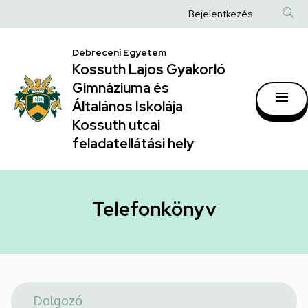
Telefonkönyv
Ugrás
Anonim
Bejelentkezés
a
|
Felhasználói
tartalomra
Kossuth
Debreceni Egyetem
fiók
Kossuth Lajos Gyakorló
Lajos
menüje
Gimnáziuma és
Gyakorló
Általános Iskolája
Gimnáziuma
Kossuth utcai
feladatellátási hely
és
Általános
Iskolája
Telefonkönyv
Kossuth
utcai
feladatellátási
hely