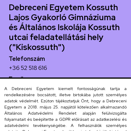
Debreceni Egyetem Kossuth
Lajos Gyakorló Gimnáziuma
és Általános Iskolája Kossuth
utcai feladatellátási hely
("Kiskossuth")
Telefonszám
+36 52 518 616
Email
iskola@kossuth-alt.unideb.hu
A Debreceni Egyetem kiemelt fontosságúnak tartja a
rendelkezésére bocsátott, illetve birtokába jutott személyes
Cím
adatok védelmét. Ezúton tájékoztatjuk Önt, hogy a Debreceni
Egyetem a 2018. május 25. napjától kötelezően alkalmazandó
4024 Debrecen, Kossuth utca 33.
Általános Adatvédelmi Rendelet alapján felülvizsgálta
folyamatait és beépítette a GDPR előírásait az adatkezelési és
adatvédelmi tevékenységébe. A felhasználók személyes