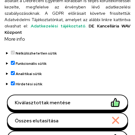
adatait a Debreceni Egyetem korábban is teljes körültekintéssel
Szervezeti telefonkönyv
kezelte, megfelelve az érvényben lévő adatkezelési
szabályozásoknak. A GDPR előírásait követve frissítettük
Adatvédelmi Tájékoztatónkat, amelyet az alábbi linkre kattintva
olvashat el:
Adatkezelési tájékoztató.
DE Kancellária WAV
UD telefonkönyv
Központ
More info
Nélkülözhetetlen sütik
Funkcionális sütik
Analitikai sütik
Adatvédelem
Adatvédelem
Hirdetési sütik
Régi oldal
Kiválasztottak mentése
Technikai információk
Összes elutasítása
Copyright © 2026 Unideb