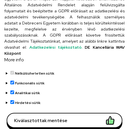
4024 Debrecen, Kossuth utca 33.
Általános Adatvédelmi Rendelet alapján felülvizsgálta
folyamatait és beépítette a GDPR előírásait az adatkezelési és
adatvédelmi tevékenységébe. A felhasználók személyes
adatait a Debreceni Egyetem korábban is teljes körültekintéssel
Szervezeti telefonkönyv
kezelte, megfelelve az érvényben lévő adatkezelési
szabályozásoknak. A GDPR előírásait követve frissítettük
Adatvédelmi Tájékoztatónkat, amelyet az alábbi linkre kattintva
olvashat el:
Adatkezelési tájékoztató.
DE Kancellária WAV
UD telefonkönyv
Központ
More info
Nélkülözhetetlen sütik
Funkcionális sütik
Analitikai sütik
Adatvédelem
Adatvédelem
Hirdetési sütik
Régi oldal
Kiválasztottak mentése
Technikai információk