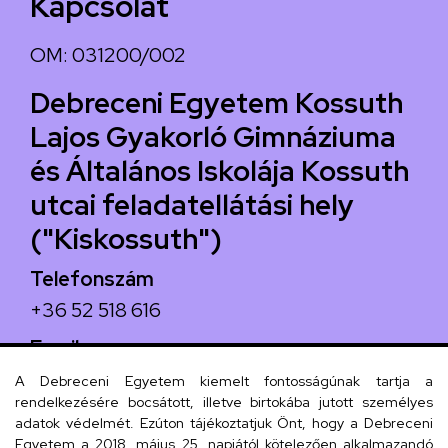
Kapcsolat
OM: 031200/002
Debreceni Egyetem Kossuth
Lajos Gyakorló Gimnáziuma
és Általános Iskolája Kossuth
utcai feladatellátási hely
("Kiskossuth")
Telefonszám
+36 52 518 616
Email
iskola@kossuth-alt.unideb.hu
A Debreceni Egyetem kiemelt fontosságúnak tartja a
rendelkezésére bocsátott, illetve birtokába jutott személyes
Cím
adatok védelmét. Ezúton tájékoztatjuk Önt, hogy a Debreceni
Egyetem a 2018. május 25. napjától kötelezően alkalmazandó