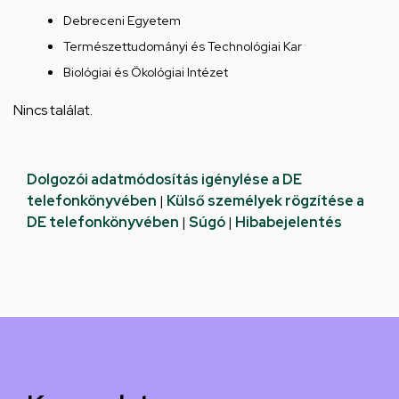
Debreceni Egyetem
Természettudományi és Technológiai Kar
Biológiai és Ökológiai Intézet
Nincs találat.
Dolgozói adatmódosítás igénylése a DE
telefonkönyvében
|
Külső személyek rögzítése a
DE telefonkönyvében
|
Súgó
|
Hibabejelentés