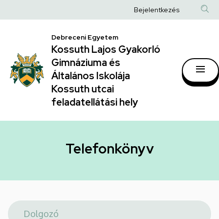
Telefonkönyv
Ugrás
Anonim
Bejelentkezés
a
|
Felhasználói
tartalomra
Kossuth
Debreceni Egyetem
fiók
Kossuth Lajos Gyakorló
Lajos
menüje
Gimnáziuma és
Gyakorló
Általános Iskolája
Gimnáziuma
Kossuth utcai
feladatellátási hely
és
Általános
Iskolája
Telefonkönyv
Kossuth
utcai
feladatellátási
hely