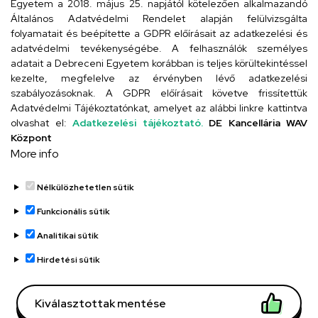
Egyetem a 2018. május 25. napjától kötelezően alkalmazandó
4024 Debrecen, Kossuth utca 33.
Általános Adatvédelmi Rendelet alapján felülvizsgálta
folyamatait és beépítette a GDPR előírásait az adatkezelési és
adatvédelmi tevékenységébe. A felhasználók személyes
adatait a Debreceni Egyetem korábban is teljes körültekintéssel
Szervezeti telefonkönyv
kezelte, megfelelve az érvényben lévő adatkezelési
szabályozásoknak. A GDPR előírásait követve frissítettük
Adatvédelmi Tájékoztatónkat, amelyet az alábbi linkre kattintva
olvashat el:
Adatkezelési tájékoztató.
DE Kancellária WAV
UD telefonkönyv
Központ
More info
Nélkülözhetetlen sütik
Funkcionális sütik
Analitikai sütik
Adatvédelem
Adatvédelem
Hirdetési sütik
Régi oldal
Kiválasztottak mentése