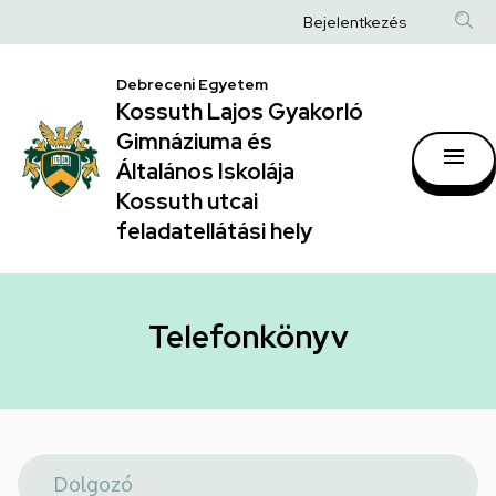
Telefonkönyv
Ugrás
Anonim
Bejelentkezés
a
|
Felhasználói
tartalomra
Kossuth
Debreceni Egyetem
fiók
Kossuth Lajos Gyakorló
Lajos
menüje
Gimnáziuma és
Gyakorló
Általános Iskolája
Gimnáziuma
Kossuth utcai
feladatellátási hely
és
Általános
Iskolája
Telefonkönyv
Kossuth
utcai
feladatellátási
hely