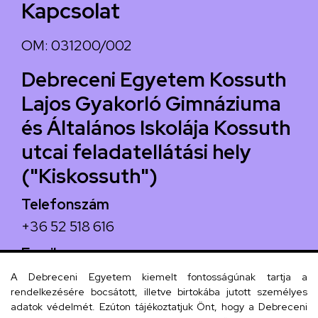
Kapcsolat
OM: 031200/002
Debreceni Egyetem Kossuth
Lajos Gyakorló Gimnáziuma
és Általános Iskolája Kossuth
utcai feladatellátási hely
("Kiskossuth")
Telefonszám
+36 52 518 616
Email
iskola@kossuth-alt.unideb.hu
A Debreceni Egyetem kiemelt fontosságúnak tartja a
rendelkezésére bocsátott, illetve birtokába jutott személyes
Cím
adatok védelmét. Ezúton tájékoztatjuk Önt, hogy a Debreceni