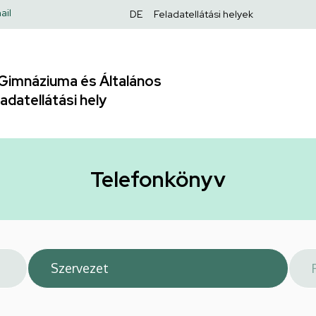
Felső
ail
DE
Feladatellátási helyek
navigáció
Gimnáziuma és Általános
adatellátási hely
Telefonkönyv