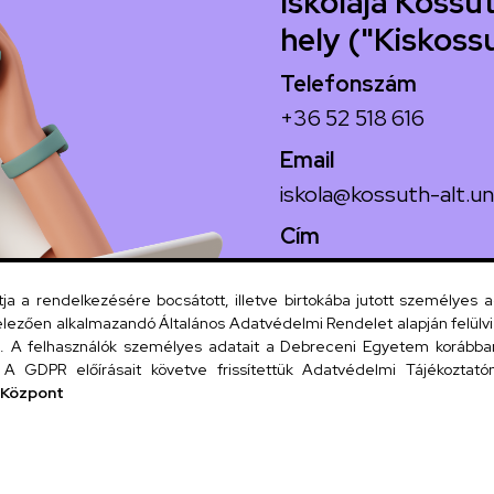
Iskolája Kossut
hely ("Kiskoss
Telefonszám
+36 52 518 616
Email
iskola@kossuth-alt.un
Cím
4024 Debrecen, Koss
 a rendelkezésére bocsátott, illetve birtokába jutott személyes 
lezően alkalmazandó Általános Adatvédelmi Rendelet alapján felülviz
A felhasználók személyes adatait a Debreceni Egyetem korábban i
Szervezeti
A GDPR előírásait követve frissítettük Adatvédelmi Tájékoztatónk
 Központ
UD tel