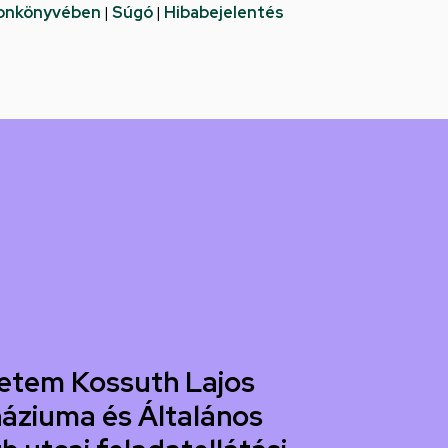
fonkönyvében
|
Súgó
|
Hibabejelentés
etem Kossuth Lajos
áziuma és Általános