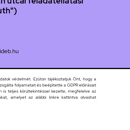
h utcai feladatellátási
uth")
ideb.hu
uth utca 33.
adatok védelmét. Ezúton tájékoztatjuk Önt, hogy a
sgálta folyamatait és beépítette a GDPR előírásait
s teljes körültekintéssel kezelte, megfelelve az
 telefonkönyv
at, amelyet az alábbi linkre kattintva olvashat
efonkönyv