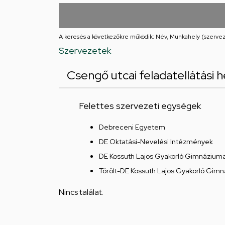
utcai
feladatellátási
A keresés a következőkre működik: Név, Munkahely (szervez
hely
Szervezetek
Csengő utcai feladatellátási he
Felettes szervezeti egységek
Debreceni Egyetem
DE Oktatási-Nevelési Intézmények
DE Kossuth Lajos Gyakorló Gimnáziuma 
Törölt-DE Kossuth Lajos Gyakorló Gimná
Nincs találat.