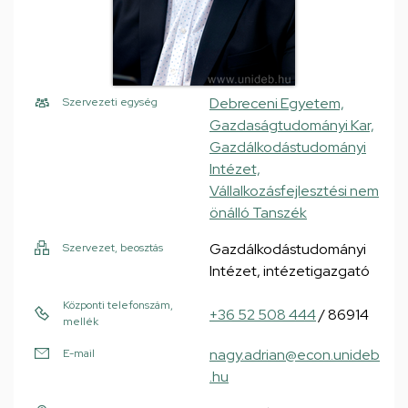
Debreceni Egyetem,
Szervezeti egység
Gazdaságtudományi Kar,
Gazdálkodástudományi
Intézet,
Vállalkozásfejlesztési nem
önálló Tanszék
Gazdálkodástudományi
Szervezet, beosztás
Intézet, intézetigazgató
Központi telefonszám,
+36 52 508 444
/ 86914
mellék
nagy.adrian@econ.unideb
E-mail
.hu