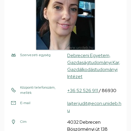
Debreceni Egyetem,
Szervezeti egység
Gazdaságtudományi Kar,
Gazdálkodástudományi
Intézet
Központi telefonszám,
+36 52 526 911
/ 86930
mellék
lajter.judit@econ.unideb.h
E-mail
u
4032 Debrecen
Cím
Böszörményi út 138