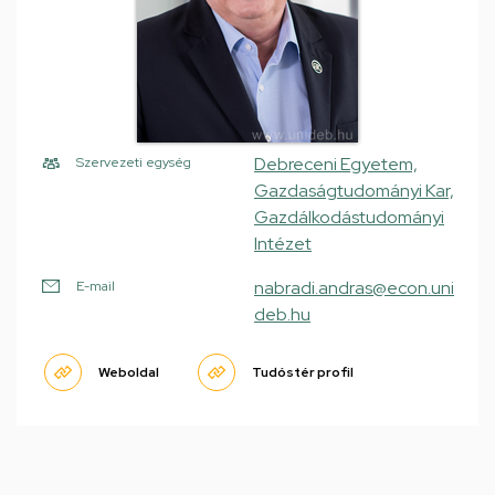
Debreceni Egyetem,
Szervezeti egység
Gazdaságtudományi Kar,
Gazdálkodástudományi
Intézet
nabradi.andras@econ.uni
E-mail
deb.hu
Weboldal
Tudóstér profil