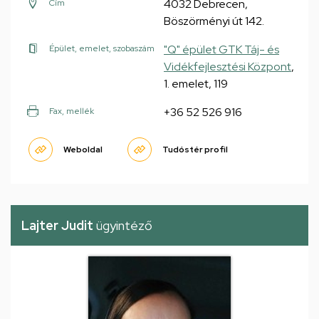
4032 Debrecen,
Cím
Böszörményi út 142.
"Q" épület GTK Táj- és
Épület, emelet, szobaszám
Vidékfejlesztési Központ
,
1. emelet, 119
+36 52 526 916
Fax, mellék
Weboldal
Tudóstér profil
Lajter Judit
ügyintéző