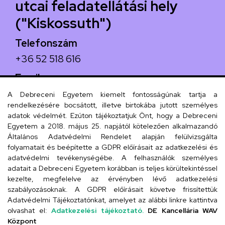
utcai feladatellátási hely
("Kiskossuth")
Telefonszám
+36 52 518 616
Email
iskola@kossuth-alt.unideb.hu
A Debreceni Egyetem kiemelt fontosságúnak tartja a
rendelkezésére bocsátott, illetve birtokába jutott személyes
Cím
adatok védelmét. Ezúton tájékoztatjuk Önt, hogy a Debreceni
Egyetem a 2018. május 25. napjától kötelezően alkalmazandó
4024 Debrecen, Kossuth utca 33.
Általános Adatvédelmi Rendelet alapján felülvizsgálta
folyamatait és beépítette a GDPR előírásait az adatkezelési és
adatvédelmi tevékenységébe. A felhasználók személyes
adatait a Debreceni Egyetem korábban is teljes körültekintéssel
Szervezeti telefonkönyv
kezelte, megfelelve az érvényben lévő adatkezelési
szabályozásoknak. A GDPR előírásait követve frissítettük
Adatvédelmi Tájékoztatónkat, amelyet az alábbi linkre kattintva
olvashat el:
Adatkezelési tájékoztató.
DE Kancellária WAV
UD telefonkönyv
Központ