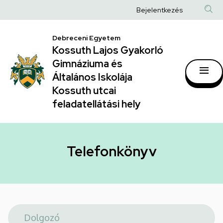
Telefonkönyv
Ugrás
Anonim
Bejelentkezés
a
|
Felhasználói
tartalomra
Kossuth
Debreceni Egyetem
fiók
Kossuth Lajos Gyakorló
Lajos
menüje
Gimnáziuma és
Gyakorló
Általános Iskolája
Gimnáziuma
Kossuth utcai
feladatellátási hely
és
Általános
Iskolája
Telefonkönyv
Kossuth
utcai
feladatellátási
hely