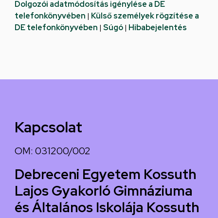
Dolgozói adatmódosítás igénylése a DE
telefonkönyvében
|
Külső személyek rögzítése a
DE telefonkönyvében
|
Súgó
|
Hibabejelentés
Kapcsolat
OM: 031200/002
Debreceni Egyetem Kossuth
Lajos Gyakorló Gimnáziuma
és Általános Iskolája Kossuth