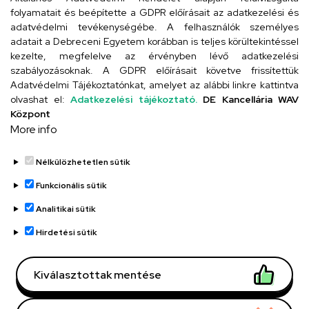
folyamatait és beépítette a GDPR előírásait az adatkezelési és
adatvédelmi tevékenységébe. A felhasználók személyes
adatait a Debreceni Egyetem korábban is teljes körültekintéssel
Szervezeti telefonkönyv
kezelte, megfelelve az érvényben lévő adatkezelési
szabályozásoknak. A GDPR előírásait követve frissítettük
Adatvédelmi Tájékoztatónkat, amelyet az alábbi linkre kattintva
olvashat el:
Adatkezelési tájékoztató.
DE Kancellária WAV
UD telefonkönyv
Központ
More info
Nélkülözhetetlen sütik
Funkcionális sütik
Analitikai sütik
Adatvédelem
Adatvédelem
Hirdetési sütik
Régi oldal
Kiválasztottak mentése
Technikai információk