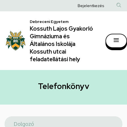
Telefonkönyv
Ugrás
Anonim
Bejelentkezés
a
|
Felhasználói
tartalomra
Kossuth
Debreceni Egyetem
fiók
Kossuth Lajos Gyakorló
Lajos
menüje
Gimnáziuma és
Gyakorló
Általános Iskolája
Gimnáziuma
Kossuth utcai
feladatellátási hely
és
Általános
Iskolája
Telefonkönyv
Kossuth
utcai
feladatellátási
hely