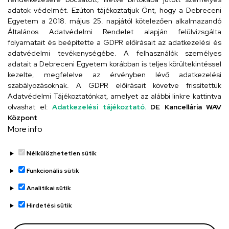
Cím
adatok védelmét. Ezúton tájékoztatjuk Önt, hogy a Debreceni
Egyetem a 2018. május 25. napjától kötelezően alkalmazandó
4024 Debrecen, Kossuth utca 33.
Általános Adatvédelmi Rendelet alapján felülvizsgálta
folyamatait és beépítette a GDPR előírásait az adatkezelési és
adatvédelmi tevékenységébe. A felhasználók személyes
adatait a Debreceni Egyetem korábban is teljes körültekintéssel
Szervezeti telefonkönyv
kezelte, megfelelve az érvényben lévő adatkezelési
szabályozásoknak. A GDPR előírásait követve frissítettük
Adatvédelmi Tájékoztatónkat, amelyet az alábbi linkre kattintva
olvashat el:
Adatkezelési tájékoztató.
DE Kancellária WAV
UD telefonkönyv
Központ
More info
Nélkülözhetetlen sütik
Funkcionális sütik
Analitikai sütik
Adatvédelem
Adatvédelem
Hirdetési sütik
Régi oldal