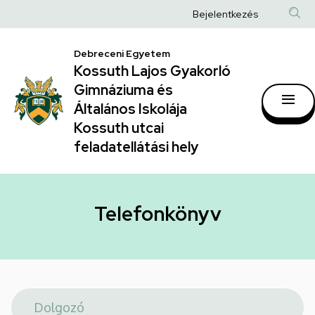
Telefonkönyv
Ugrás
Anonim
Bejelentkezés
a
|
Felhasználói
tartalomra
Kossuth
Debreceni Egyetem
fiók
Kossuth Lajos Gyakorló
Lajos
menüje
Gimnáziuma és
Gyakorló
Általános Iskolája
Gimnáziuma
Kossuth utcai
feladatellátási hely
és
Általános
Iskolája
Telefonkönyv
Kossuth
utcai
feladatellátási
hely