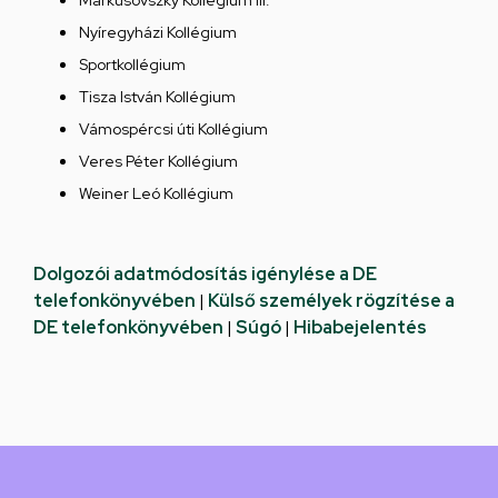
Markusovszky Kollégium III.
Nyíregyházi Kollégium
Sportkollégium
Tisza István Kollégium
Vámospércsi úti Kollégium
Veres Péter Kollégium
Weiner Leó Kollégium
Dolgozói adatmódosítás igénylése a DE
telefonkönyvében
|
Külső személyek rögzítése a
DE telefonkönyvében
|
Súgó
|
Hibabejelentés