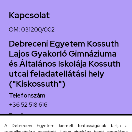
Kapcsolat
OM: 031200/002
Debreceni Egyetem Kossuth
Lajos Gyakorló Gimnáziuma
és Általános Iskolája Kossuth
utcai feladatellátási hely
("Kiskossuth")
Telefonszám
+36 52 518 616
Email
iskola@kossuth-alt.unideb.hu
A Debreceni Egyetem kiemelt fontosságúnak tartja a
rendelkezésére bocsátott, illetve birtokába jutott személyes