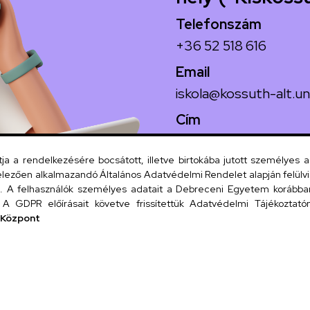
Telefonszám
+36 52 518 616
Email
iskola@kossuth-alt.un
Cím
4024 Debrecen, Koss
 a rendelkezésére bocsátott, illetve birtokába jutott személyes 
lezően alkalmazandó Általános Adatvédelmi Rendelet alapján felülviz
A felhasználók személyes adatait a Debreceni Egyetem korábban i
Szervezeti
A GDPR előírásait követve frissítettük Adatvédelmi Tájékoztatónk
 Központ
UD tel