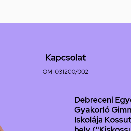
Kapcsolat
OM: 031200/002
Debreceni Egy
Gyakorló Gimn
Iskolája Kossut
hely ("Kiskoss