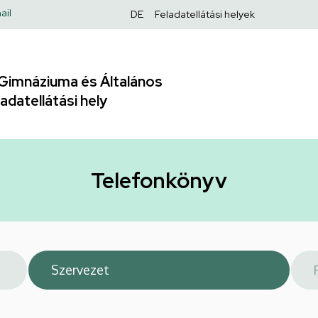
Felső
ail
DE
Feladatellátási helyek
navigáció
Gimnáziuma és Általános
adatellátási hely
Telefonkönyv