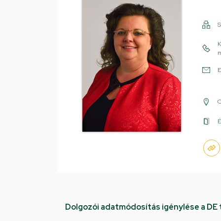
S
K
m
E
É
Dolgozói adatmódosítás igénylése a DE