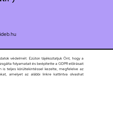
ideb.hu
uth utca 33.
adatok védelmét. Ezúton tájékoztatjuk Önt, hogy a
sgálta folyamatait és beépítette a GDPR előírásait
s teljes körültekintéssel kezelte, megfelelve az
 telefonkönyv
at, amelyet az alábbi linkre kattintva olvashat
efonkönyv