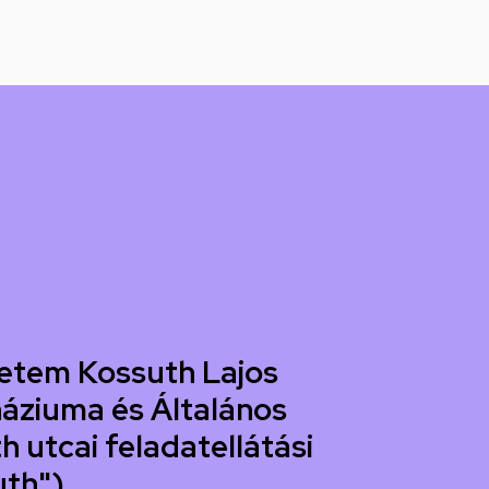
etem Kossuth Lajos
áziuma és Általános
h utcai feladatellátási
uth")