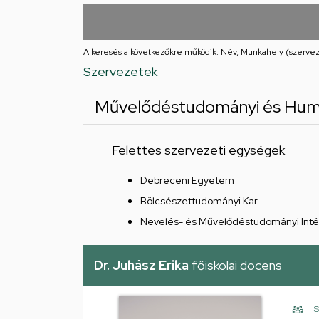
utcai
feladatellátási
A keresés a következőkre működik: Név, Munkahely (szervez
hely
Szervezetek
Művelődéstudományi és Hum
Felettes szervezeti egységek
Debreceni Egyetem
Bölcsészettudományi Kar
Nevelés- és Művelődéstudományi Inté
Dr. Juhász Erika
főiskolai docens
S