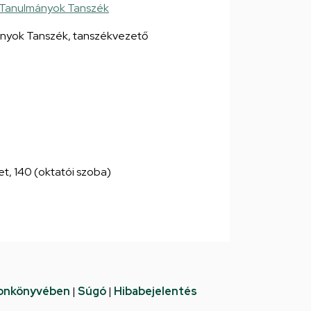
 Tanulmányok Tanszék
nyok Tanszék, tanszékvezető
let, 140 (oktatói szoba)
fonkönyvében
|
Súgó
|
Hibabejelentés