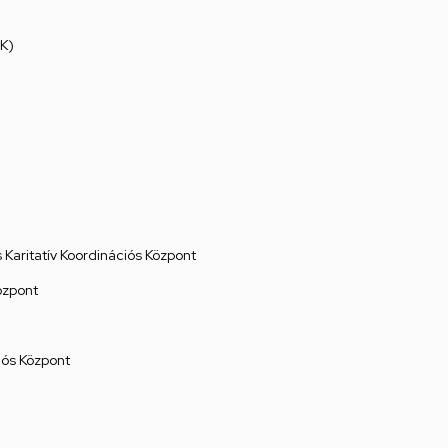
K)
Karitatív Koordinációs Központ
özpont
ós Központ