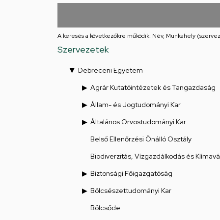
utcai
feladatellátási
A keresés a következőkre működik: Név, Munkahely (szervez
hely
Szervezetek
Debreceni Egyetem
Agrár Kutatóintézetek és Tangazdaság
Állam- és Jogtudományi Kar
Általános Orvostudományi Kar
Belső Ellenőrzési Önálló Osztály
Biodiverzitás, Vízgazdálkodás és Klímav
Biztonsági Főigazgatóság
Bölcsészettudományi Kar
Bölcsőde