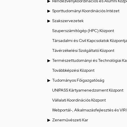
Rendezvénykoordinációs és Alumni Közp
Sporttudományi Koordinációs Intézet
Szakszervezetek
Szuperszámítógép (HPC) Központ
Társadalmi és Civil Kapcsolatok Központj
Távérzékelési Szolgáltató Központ
Természettudományi és Technológiai Ka
Továbbképzési Központ
Tudományos Főigazgatóság
UNIPASS Kártyamenedzsment Központ
Vállalati Koordinációs Központ
Webportál-, Alkalmazásfejlesztés és VIR
Zeneművészeti Kar