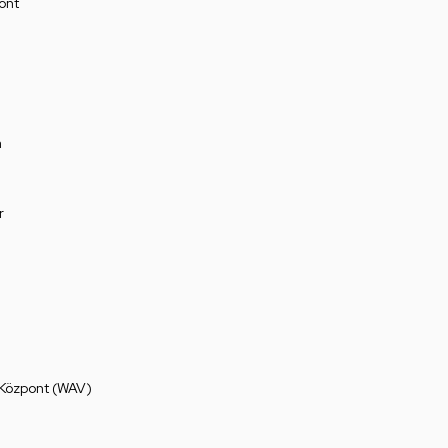
ont
a
r
 Központ (WAV)