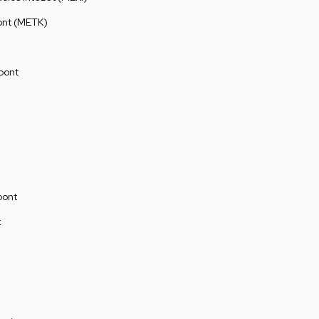
ont (METK)
pont
pont
t