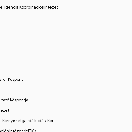
elligencia Koordinációs Intézet
zfer Központ
tató Központja
tézet
 Környezetgazdálkodási Kar
ációs Intézet (MEKI)