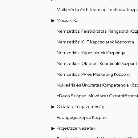
Multimédia és E-learning Technikai Közp
Műszaki Kar
Nemzetközi Felsőoktatási Rangsorok Köz
Nemzetközi K+F Kapcsolatok Központja
Nemzetközi Kapcsolatok Központja
Nemzetközi Oktatást Koordináló Központ
Nemzetközi PR és Marketing Központ
Nukleáris és Űrkutatás Kompetencia Köz
oDeon Színpadi Művészet Oktatóközpon
Oktatási Főigazgatóság
Pedagógusképző Központ
Projektszervezetek