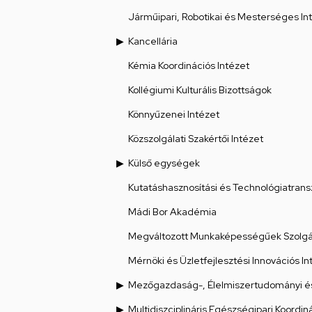
Járműipari, Robotikai és Mesterséges Int
Kancellária
Kémia Koordinációs Intézet
Kollégiumi Kulturális Bizottságok
Könnyűzenei Intézet
Közszolgálati Szakértői Intézet
Külső egységek
Kutatáshasznosítási és Technológiatrans
Mádi Bor Akadémia
Megváltozott Munkaképességűek Szolgál
Mérnöki és Üzletfejlesztési Innovációs In
Mezőgazdaság-, Élelmiszertudományi és
Multidiszciplináris Egészségipari Koordin