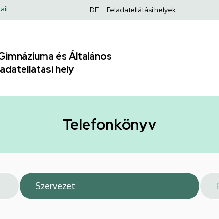
Felső
ail
DE
Feladatellátási helyek
navigáció
Gimnáziuma és Általános
adatellátási hely
Telefonkönyv