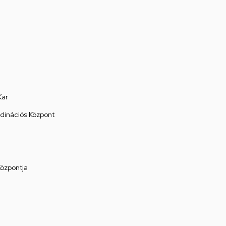
Kar
rdinációs Központ
Központja