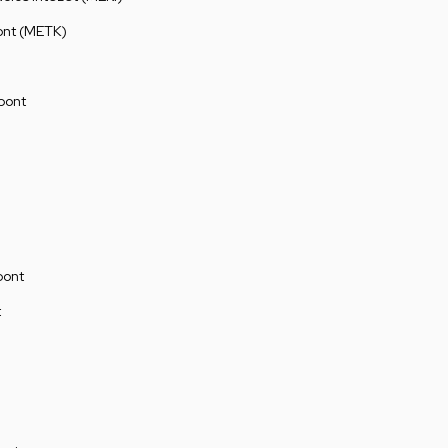
ont (METK)
pont
pont
t