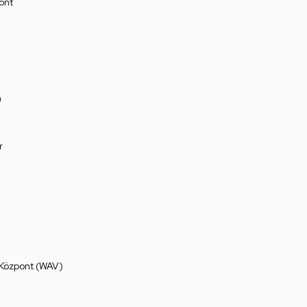
ont
a
r
 Központ (WAV)