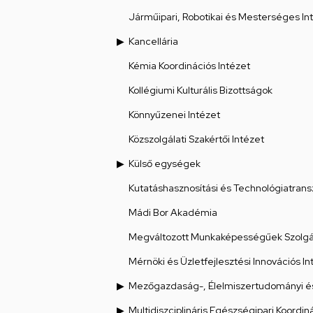
Járműipari, Robotikai és Mesterséges Int
Kancellária
Kémia Koordinációs Intézet
Kollégiumi Kulturális Bizottságok
Könnyűzenei Intézet
Közszolgálati Szakértői Intézet
Külső egységek
Kutatáshasznosítási és Technológiatrans
Mádi Bor Akadémia
Megváltozott Munkaképességűek Szolgál
Mérnöki és Üzletfejlesztési Innovációs In
Mezőgazdaság-, Élelmiszertudományi és
Multidiszciplináris Egészségipari Koordin