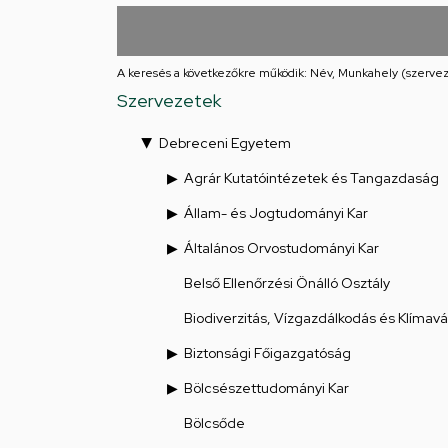
utcai
feladatellátási
A keresés a következőkre működik: Név, Munkahely (szervez
hely
Szervezetek
Debreceni Egyetem
Agrár Kutatóintézetek és Tangazdaság
Állam- és Jogtudományi Kar
Általános Orvostudományi Kar
Belső Ellenőrzési Önálló Osztály
Biodiverzitás, Vízgazdálkodás és Klímav
Biztonsági Főigazgatóság
Bölcsészettudományi Kar
Bölcsőde