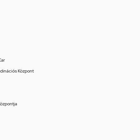
Kar
rdinációs Központ
Központja