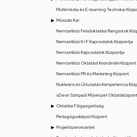
Multimédia és E-learning Technikai Közp
Műszaki Kar
Nemzetközi Felsőoktatási Rangsorok Köz
Nemzetközi K+F Kapcsolatok Központja
Nemzetközi Kapcsolatok Központja
Nemzetközi Oktatást Koordináló Központ
Nemzetközi PR és Marketing Központ
Nukleáris és Űrkutatás Kompetencia Köz
oDeon Színpadi Művészet Oktatóközpon
Oktatási Főigazgatóság
Pedagógusképző Központ
Projektszervezetek