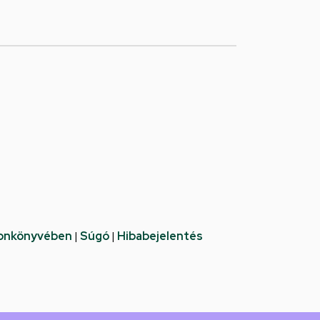
fonkönyvében
|
Súgó
|
Hibabejelentés