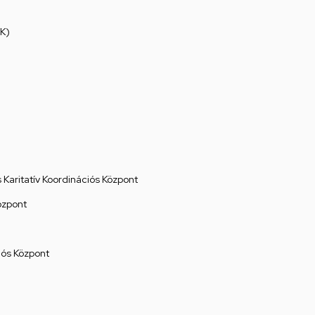
K)
Karitatív Koordinációs Központ
özpont
ós Központ