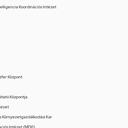
elligencia Koordinációs Intézet
zfer Központ
tató Központja
tézet
 Környezetgazdálkodási Kar
ációs Intézet (MEKI)