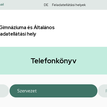
Felső
ail
DE
Feladatellátási helyek
navigáció
Gimnáziuma és Általános
adatellátási hely
Telefonkönyv