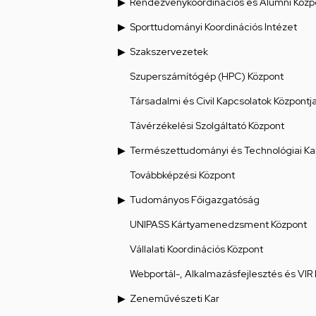
Rendezvénykoordinációs és Alumni Közp
Sporttudományi Koordinációs Intézet
Szakszervezetek
Szuperszámítógép (HPC) Központ
Társadalmi és Civil Kapcsolatok Központj
Távérzékelési Szolgáltató Központ
Természettudományi és Technológiai Ka
Továbbképzési Központ
Tudományos Főigazgatóság
UNIPASS Kártyamenedzsment Központ
Vállalati Koordinációs Központ
Webportál-, Alkalmazásfejlesztés és VIR
Zeneművészeti Kar