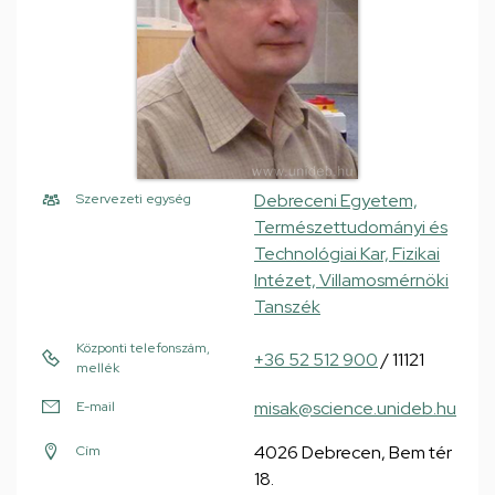
Debreceni Egyetem,
Szervezeti egység
Természettudományi és
Technológiai Kar, Fizikai
Intézet, Villamosmérnöki
Tanszék
Központi telefonszám,
+36 52 512 900
/ 11121
mellék
misak@science.unideb.hu
E-mail
4026 Debrecen, Bem tér
Cím
18.