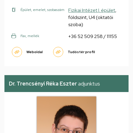
Fizikai Intézet I. épület
,
Épület, emelet, szobaszám
földszint, U4 (oktatói
szoba)
+36 52 509 258 / 11155
Fax, mellék
Weboldal
Tudóstér profil
Dr. Trencsényi Réka Eszter
adjunktus