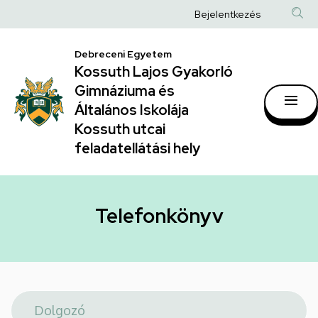
Telefonkönyv
Ugrás
Anonim
Bejelentkezés
a
|
Felhasználói
tartalomra
Kossuth
Debreceni Egyetem
fiók
Kossuth Lajos Gyakorló
Lajos
menüje
Gimnáziuma és
Gyakorló
Általános Iskolája
Gimnáziuma
Kossuth utcai
feladatellátási hely
és
Általános
Iskolája
Telefonkönyv
Kossuth
utcai
feladatellátási
hely