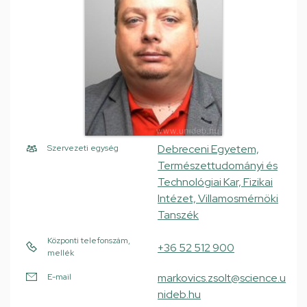
Debreceni Egyetem,
Szervezeti egység
Természettudományi és
Technológiai Kar, Fizikai
Intézet, Villamosmérnöki
Tanszék
Központi telefonszám,
+36 52 512 900
mellék
markovics.zsolt@science.u
E-mail
nideb.hu