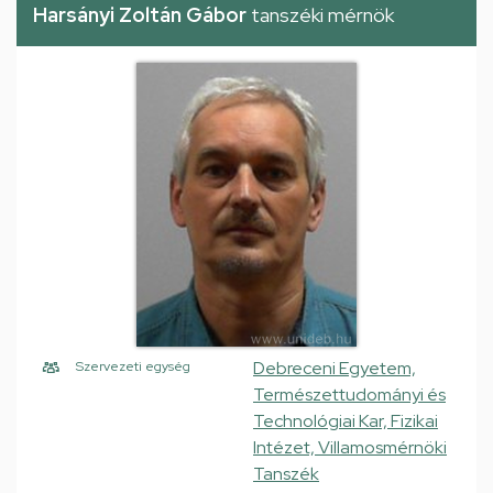
Harsányi Zoltán Gábor
tanszéki mérnök
Debreceni Egyetem,
Szervezeti egység
Természettudományi és
Technológiai Kar, Fizikai
Intézet, Villamosmérnöki
Tanszék