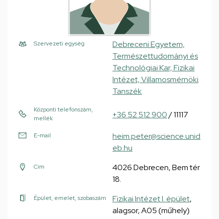
Debreceni Egyetem,
Szervezeti egység
Természettudományi és
Technológiai Kar, Fizikai
Intézet, Villamosmérnöki
Tanszék
Központi telefonszám,
+36 52 512 900
/ 11117
mellék
heim.peter@science.unid
E-mail
eb.hu
4026 Debrecen, Bem tér
Cím
18.
Fizikai Intézet I. épület
,
Épület, emelet, szobaszám
alagsor, A05 (műhely)