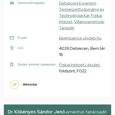
Debreceni Egyetem,
Szervezeti egység
Természettudományi és
Technológiai Kar, Fizikai
Intézet, Villamosmérnöki
Tanszék
kiki@science.unideb.hu
E-mail
4026 Debrecen, Bem tér
Cím
18.
Fizikai Intézet I. épület
,
Épület, emelet, szobaszám
földszint, F022
Weboldal
Dr. Kökényes Sándor Jenő
emeritus tanácsadó