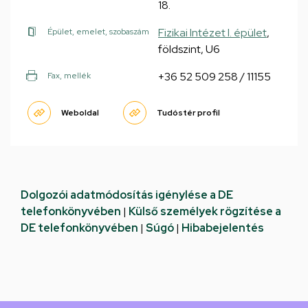
18.
Fizikai Intézet I. épület
,
Épület, emelet, szobaszám
földszint, U6
+36 52 509 258 / 11155
Fax, mellék
Weboldal
Tudóstér profil
Dolgozói adatmódosítás igénylése a DE
telefonkönyvében
|
Külső személyek rögzítése a
DE telefonkönyvében
|
Súgó
|
Hibabejelentés