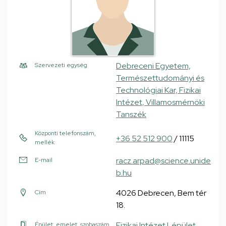
Debreceni Egyetem,
Szervezeti egység
Természettudományi és
Technológiai Kar, Fizikai
Intézet, Villamosmérnöki
Tanszék
Központi telefonszám,
+36 52 512 900
/ 11115
mellék
racz.arpad@science.unide
E-mail
b.hu
4026 Debrecen, Bem tér
Cím
18.
Fizikai Intézet I. épület
,
Épület, emelet, szobaszám