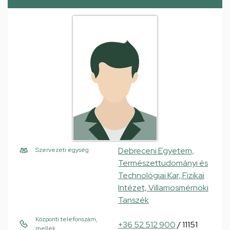
Debreceni Egyetem,
Szervezeti egység
Természettudományi és
Technológiai Kar, Fizikai
Intézet, Villamosmérnöki
Tanszék
Központi telefonszám,
+36 52 512 900
/ 11151
mellék