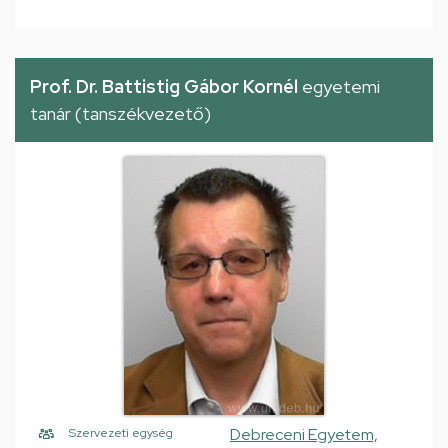
Prof. Dr. Battistig Gábor Kornél
egyetemi
tanár (tanszékvezető)
Debreceni Egyetem,
Szervezeti egység