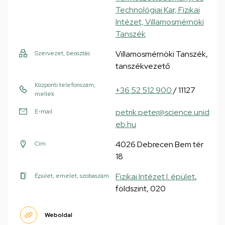
Technológiai Kar, Fizikai
Intézet, Villamosmérnöki
Tanszék
Villamosmérnöki Tanszék,
Szervezet, beosztás
tanszékvezető
Központi telefonszám,
+36 52 512 900
/ 11127
mellék
petrik.peter@science.unid
E-mail
eb.hu
4026 Debrecen Bem tér
Cím
18
Fizikai Intézet I. épület
,
Épület, emelet, szobaszám
földszint, 020
Weboldal