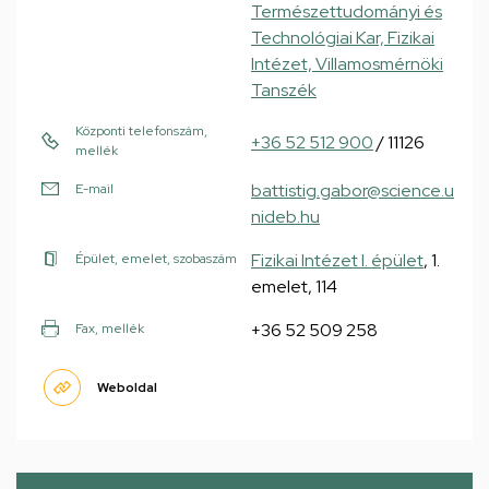
Természettudományi és
Technológiai Kar, Fizikai
Intézet, Villamosmérnöki
Tanszék
Központi telefonszám,
+36 52 512 900
/ 11126
mellék
battistig.gabor@science.u
E-mail
nideb.hu
Fizikai Intézet I. épület
, 1.
Épület, emelet, szobaszám
emelet, 114
+36 52 509 258
Fax, mellék
Weboldal