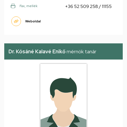
+36 52 509 258 / 11155
Fax, mellék
Weboldal
Dr. Kósáné Kalavé Enikő
mérnök tanár