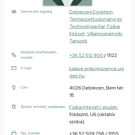
Debreceni Egyetem,
Szervezeti egység
Természettudományi és
Technológiai Kar, Fizikai
Intézet, Villamosmérnöki
Tanszék
Központi telefonszám,
+36 52 512 900
/ 11122
mellék
kalave.eniko@science.uni
E-mail
deb.hu
4026 Debrecen, Bem tér
Cím
18.
Fizikai Intézet I. épület
,
Épület, emelet, szobaszám
földszint, U6 (oktatói
szoba)
+36 52 509 258 / 11155
Fax, mellék