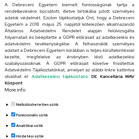
iskola@kossuth-alt.unideb.hu
A Debreceni Egyetem kiemelt fontosságúnak tartja a
rendelkezésére bocsátott, illetve birtokába jutott személyes
Cím
adatok védelmét. Ezúton tájékoztatjuk Önt, hogy a Debreceni
Egyetem a 2018. május 25. napjától kötelezően alkalmazandó
4024 Debrecen, Kossuth utca 33.
Általános Adatvédelmi Rendelet alapján felülvizsgálta
folyamatait és beépítette a GDPR előírásait az adatkezelési és
adatvédelmi tevékenységébe. A felhasználók személyes
adatait a Debreceni Egyetem korábban is teljes körültekintéssel
Szervezeti telefonkönyv
kezelte, megfelelve az érvényben lévő adatkezelési
szabályozásoknak. A GDPR előírásait követve frissítettük
Adatvédelmi Tájékoztatónkat, amelyet az alábbi linkre kattintva
olvashat el:
Adatkezelési tájékoztató.
DE Kancellária WAV
UD telefonkönyv
Központ
More info
Nélkülözhetetlen sütik
Funkcionális sütik
Analitikai sütik
Adatvédelem
Adatvédelem
Hirdetési sütik