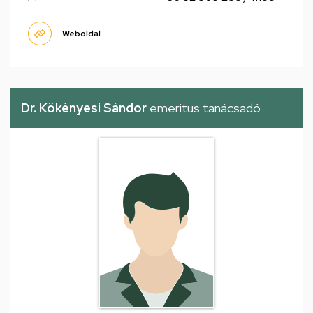
Weboldal
Dr. Kökényesi Sándor
emeritus tanácsadó