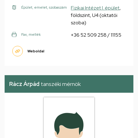
Fizikai Intézet I. épület
,
Épület, emelet, szobaszám
földszint, U4 (oktatói
szoba)
+36 52 509 258 / 11155
Fax, mellék
Weboldal
Rácz Árpád
tanszéki mérnök