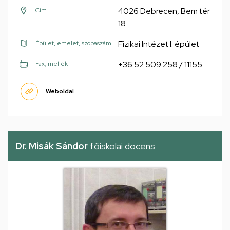
4026 Debrecen, Bem tér
Cím
18.
Fizikai Intézet I. épület
Épület, emelet, szobaszám
+36 52 509 258 / 11155
Fax, mellék
Weboldal
Dr. Misák Sándor
főiskolai docens