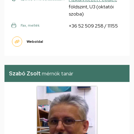
földszint, U3 (oktatói
szoba)
+36 52 509 258 / 11155
Fax, mellék
Weboldal
Szabó Zsolt
mérnök tanár