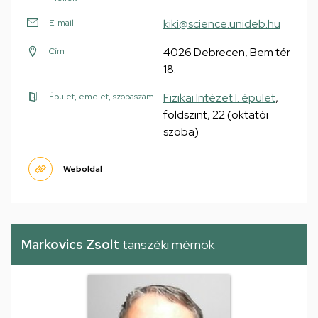
kiki@science.unideb.hu
E-mail
4026 Debrecen, Bem tér
Cím
18.
Fizikai Intézet I. épület
,
Épület, emelet, szobaszám
földszint, 22 (oktatói
szoba)
Weboldal
Markovics Zsolt
tanszéki mérnök