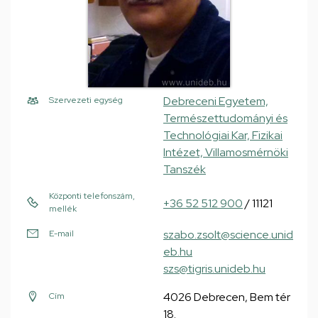
Debreceni Egyetem,
Szervezeti egység
Természettudományi és
Technológiai Kar, Fizikai
Intézet, Villamosmérnöki
Tanszék
Központi telefonszám,
+36 52 512 900
/ 11121
mellék
szabo.zsolt@science.unid
E-mail
eb.hu
szs@tigris.unideb.hu
4026 Debrecen, Bem tér
Cím
18.