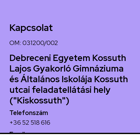
Kapcsolat
OM: 031200/002
Debreceni Egyetem Kossuth
Lajos Gyakorló Gimnáziuma
és Általános Iskolája Kossuth
utcai feladatellátási hely
("Kiskossuth")
Telefonszám
+36 52 518 616
Email