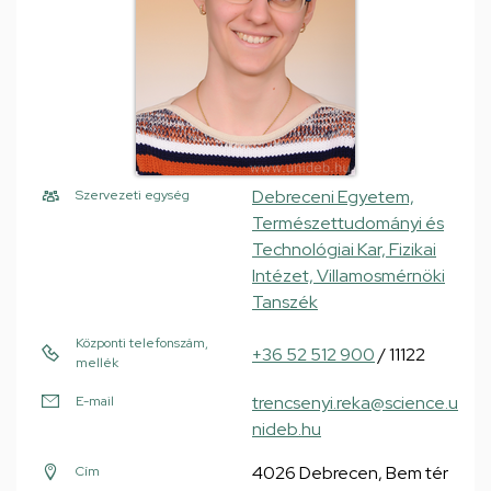
Debreceni Egyetem,
Szervezeti egység
Természettudományi és
Technológiai Kar, Fizikai
Intézet, Villamosmérnöki
Tanszék
Központi telefonszám,
+36 52 512 900
/ 11122
mellék
trencsenyi.reka@science.u
E-mail
nideb.hu
4026 Debrecen, Bem tér
Cím