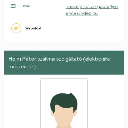
harsanyi.zoltan.gabor@sci
E-mail
ence.unideb.hu
Weboldal
Heim Péter
szakmai szolgáltató (elektronikai
műszerész)