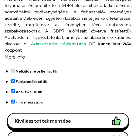
folyamatait és beépítette a GDPR előírásait az adatkezelési és
adatvédelmi tevékenységébe. A felhasználók személyes
adatait a Debreceni Egyetem korábban is teljes körültekintéssel
Szervezeti telefonkönyv
kezelte, megfelelve az érvényben lévő adatkezelési
szabályozásoknak. A GDPR előírásait követve frissítettük
Adatvédelmi Tájékoztatónkat, amelyet az alábbi linkre kattintva
olvashat el:
Adatkezelési tájékoztató.
DE Kancellária WAV
UD telefonkönyv
Központ
More info
Nélkülözhetetlen sütik
Funkcionális sütik
Analitikai sütik
Adatvédelem
Adatvédelem
Hirdetési sütik
Régi oldal
Kiválasztottak mentése
Technikai információk