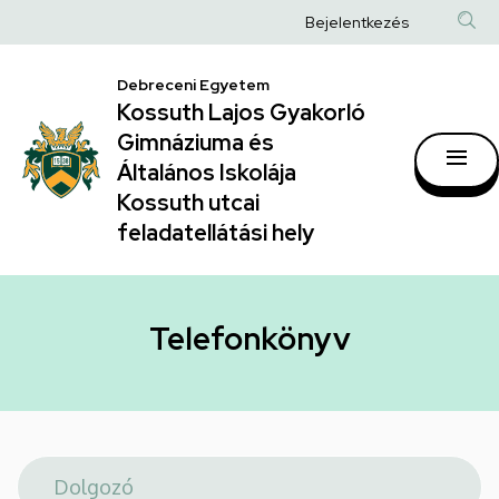
Telefonkönyv
Ugrás
Anonim
Bejelentkezés
a
|
Felhasználói
tartalomra
Kossuth
Debreceni Egyetem
fiók
Kossuth Lajos Gyakorló
Lajos
menüje
Gimnáziuma és
Gyakorló
Általános Iskolája
Gimnáziuma
Kossuth utcai
feladatellátási hely
és
Általános
Iskolája
Telefonkönyv
Kossuth
utcai
feladatellátási
hely