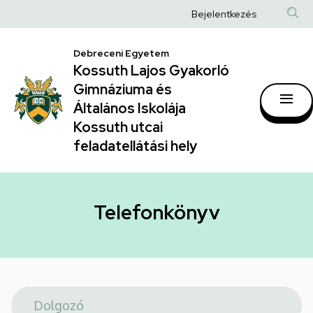
Telefonkönyv
Ugrás
Anonim
Bejelentkezés
a
|
Felhasználói
tartalomra
Kossuth
Debreceni Egyetem
fiók
Kossuth Lajos Gyakorló
Lajos
menüje
Gimnáziuma és
Gyakorló
Általános Iskolája
Gimnáziuma
Kossuth utcai
feladatellátási hely
és
Általános
Iskolája
Telefonkönyv
Kossuth
utcai
feladatellátási
hely