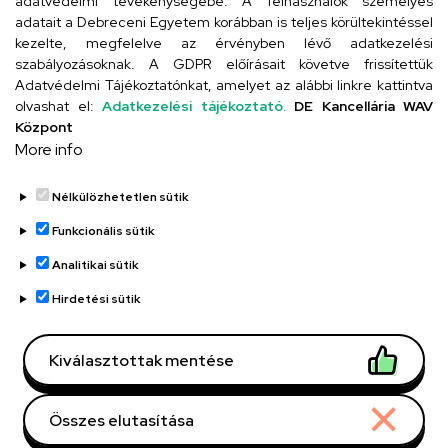
adatvédelmi tevékenységébe. A felhasználók személyes
adatait a Debreceni Egyetem korábban is teljes körültekintéssel
Szervezeti telefonkönyv
kezelte, megfelelve az érvényben lévő adatkezelési
szabályozásoknak. A GDPR előírásait követve frissítettük
Adatvédelmi Tájékoztatónkat, amelyet az alábbi linkre kattintva
olvashat el:
Adatkezelési tájékoztató.
DE Kancellária WAV
UD telefonkönyv
Központ
More info
Nélkülözhetetlen sütik
Funkcionális sütik
Analitikai sütik
Adatvédelem
Adatvédelem
Hirdetési sütik
Régi oldal
Kiválasztottak mentése
Technikai információk
Összes elutasítása
Copyright © 2026 Unideb