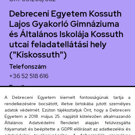
Debreceni Egyetem Kossuth
Lajos Gyakorló Gimnáziuma
és Általános Iskolája Kossuth
utcai feladatellátási hely
("Kiskossuth")
Telefonszám
+36 52 518 616
Email
iskola@kossuth-alt.unideb.hu
A Debreceni Egyetem kiemelt fontosságúnak tartja a
rendelkezésére bocsátott, illetve birtokába jutott személyes
Cím
adatok védelmét. Ezúton tájékoztatjuk Önt, hogy a Debreceni
Egyetem a 2018. május 25. napjától kötelezően alkalmazandó
4024 Debrecen, Kossuth utca 33.
Általános Adatvédelmi Rendelet alapján felülvizsgálta
folyamatait és beépítette a GDPR előírásait az adatkezelési és