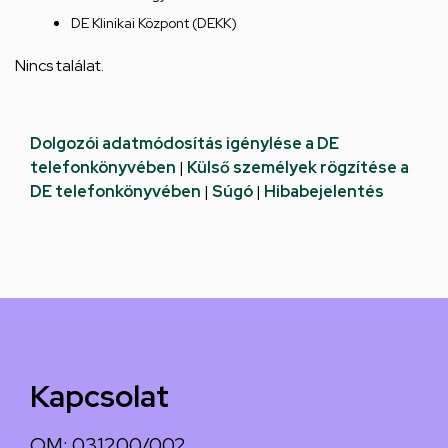
DE Klinikai Központ (DEKK)
Nincs találat.
Dolgozói adatmódosítás igénylése a DE
telefonkönyvében
|
Külső személyek rögzítése a
DE telefonkönyvében
|
Súgó
|
Hibabejelentés
Kapcsolat
OM: 031200/002